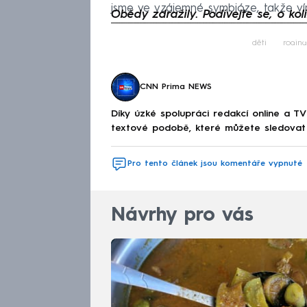
jsme ve vzájemné symbióze, takže ví
Obědy zdražily. Podívejte se, o koli
Fa
děti
rodina
CNN Prima NEWS
Díky úzké spolupráci redakcí online a TV
textové podobě, které můžete sledovat v
Pro tento článek jsou komentáře vypnuté
Návrhy pro vás