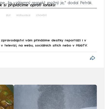
me, že vzájemný respekt možný je,“ dodal Petrák.
k si připlácíme oproti loňsku:
iled to fetch
stůl
restaurace
chování
 zpravodajství vám přinášíme desítky reportáží i v
 televizi, na webu, sociálních sítích nebo v HbbTV.