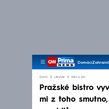
Domácí
Zahranič
Pořady
Domů
Lifestyle
Jídlo a pití
Pražské bistro vyv
mi z toho smutno, 