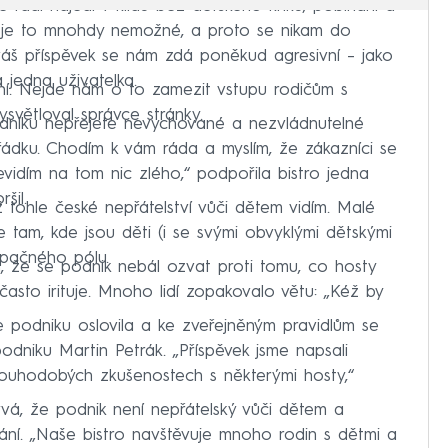
 se rádi najedí v klidu bez dětského křiku, pobíhání a
m je to mnohdy nemožné, a proto se nikam do
váš příspěvek se nám zdá poněkud agresivní – jako
 jedna uživatelka.
ní. Nejde nám o to zamezit vstupu rodičům s
světloval správce stránky.
podniku nepřejete nevychované a nezvládnutelné
řádku. Chodím k vám ráda a myslím, že zákazníci se
 Nevidím na tom nic zlého,“ podpořila bistro jedna
šil.
 tohle české nepřátelství vůči dětem vidím. Malé
e tam, kde jsou děti (i se svými obvyklými dětskými
opačného pólu.
la, že se podnik nebál ozvat proti tomu, co hosty
často irituje. Mnoho lidí zopakovalo větu: „Kéž by
odniku oslovila a ke zveřejněným pravidlům se
podniku Martin Petrák. „Příspěvek jsme napsali
louhodobých zkušenostech s některými hosty,“
ývá, že podnik není nepřátelský vůči dětem a
ání. „Naše bistro navštěvuje mnoho rodin s dětmi a