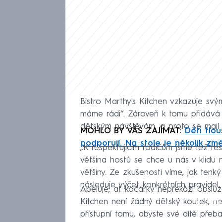
Bistro Marthy's Kitchen vzkazuje svý
máme rádi“. Zároveň k tomu přidává 
dětským návštěvám, a proto se mají p
MOHLO BY VÁS ZAJÍMAT:
Děti tlou
podporují. Na stole je několik zm
„K respektujícím rodičům jsme též res
většina hostů se chce u nás v klidu 
většiny. Ze zkušenosti víme, jak tenký
následuje výčet konkrétních pravidel,
Apeluje, ať kočárky nepřekáží obsluz
Fa
Kitchen není žádný dětský koutek, ne
přístupní tomu, abyste své dítě přeb