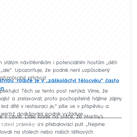
m stálým návštěvníkům i potenciálním hostům „děti
„ale“. Upozorňuje, že podnik není uzpůsobený
řizpůsobit příchozí.
stnou, rodiče je v „záškoláctví tělocviku“ často
ěn
pektující. Těch se tento post netýká. Víme, že
najíst a zrelaxovat, proto pochopitelně hájíme zájmy
 led dítě v restauraci je,“ píše se v příspěvku a
 jejichž dodržování podnik vyžaduje.
e v cestě. Dále klade na srdce, že Marthy's
iled to fetch
nabízí pastelky ani přebalovací pult. „Nejsme
alovali na stolech nebo našich látkových