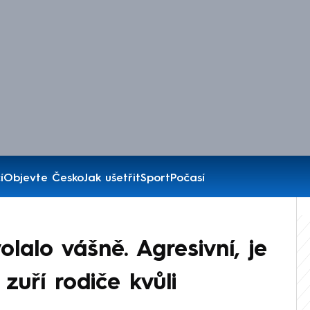
í
Objevte Česko
Jak ušetřit
Sport
Počasí
olalo vášně. Agresivní, je
zuří rodiče kvůli