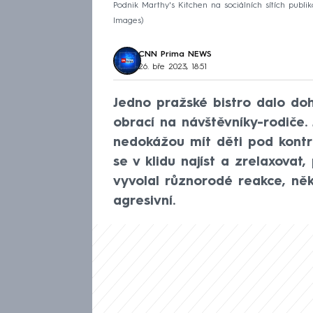
Podnik Marthy's Kitchen na sociálních sítích publiko
Images
CNN Prima NEWS
26. bře 2023, 18:51
Jedno pražské bistro dalo do
obrací na návštěvníky-rodiče.
nedokážou mít děti pod kontr
se v klidu najíst a zrelaxovat,
vyvolal různorodé reakce, něk
agresivní.