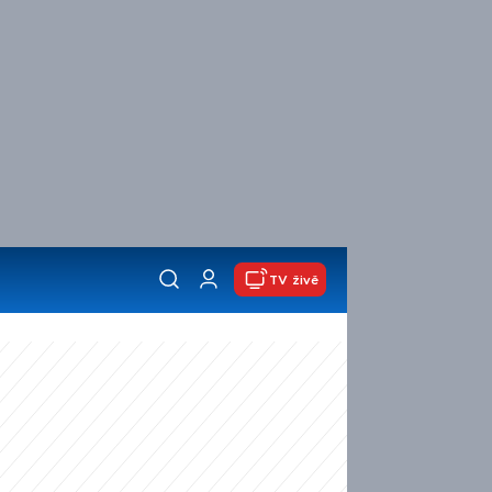
TV živě