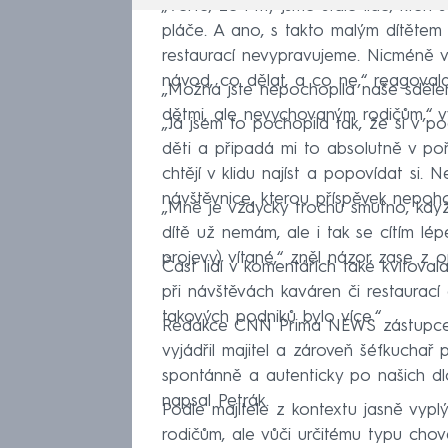
„Věřte, že i my jsme stále lidé, kteří
pláče. A ano, s takto malým dítěte
restaurací nevypravujeme. Nicméně 
návod, co dělat, a co ne,“ reagovala
„Možná jste nepochopila naše sděle
dětmi, ale nevychovaným rodičům,“ vy
„Já jsem to pochopila tak, že si v 
děti a připadá mi to absolutně v po
chtějí v klidu najíst a popovídat si.
návštěvnice, kterou příspěvek nepohor
„Mně je vždycky trochu smutno, když
dítě už nemám, ale i tak se cítím lép
projevy) vítané,“ zněl názor zase z 
Část lidí v komentářích také kvitova
při návštěvách kaváren či restaurací 
takových podniků bylo více.“
Redakce CNN Prima NEWS zástupce p
vyjádřil majitel a zároveň šéfkuchař 
spontánně a autenticky po našich d
napsal Petrák.
Podle majitele z kontextu jasně vypl
rodičům, ale vůči určitému typu chov