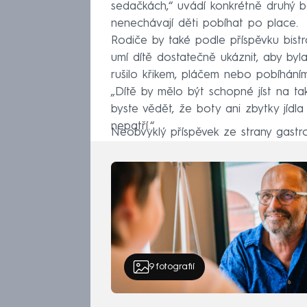
sedačkách,“ uvádí konkrétně druhý b
nenechávají děti pobíhat po place.
Rodiče by také podle příspěvku bistra
umí dítě dostatečně ukáznit, aby byl
rušilo křikem, pláčem nebo pobíháním
„Dítě by mělo být schopné jíst na ta
byste vědět, že boty ani zbytky jídl
nepatří.“
Neobvyklý příspěvek ze strany gastro
9
fotografií