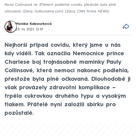
Paula Collinsová ve 37letech podlehla covidu, přestože byla plně
očkovaná. (Zdroj: Gofoundme.com)
Zdroj: CNN Prima NEWS
Monika Kabourková
23. lis 2021, 12:19
Nejhorší případ covidu, který jsme u nás
kdy viděli. Tak označila Nemocnice prince
Charlese boj trojnásobné maminky Pauly
Collinsové, která nemoci nakonec podlehla,
přestože byla plně očkovaná. Dlouhodobě jí
však provázely zdravotní komplikace –
trpěla cukrovkou druhého typu a vysokým
tlakem. Přátelé nyní založili sbírku pro
pozůstalé.