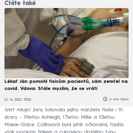
Čtěte také
Lékař Ján pomohl tisícům pacientů, sám zemřel na
covid. Vdova: Stále myslím, že se vrátí
6 min čtení
21. lis 2021, 15:02
Smrt milující ženy šokovala jejího manžela Neila i tři
dcery – 19letou Ashleigh, 17letou Millie a 10letou
Maisie-Grace. Collinsová byla plně očkovaná, trpěla
však vysokým tlakem a cukrovkou druhého typu.