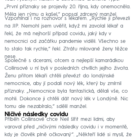
„První příznaky se projevily 20. října, kdy onemocněla.
Měla jen rýmu a kašel,“ popsal zdrcený manžel.
Vzpomínal i na rozhovor s lékařem. „Rychle ji převezli
na JIP. Nemohl jsem uvěřit, když mi zavolal lékař a
řekl, že má nejhorší případ covidu, jaký kdy v
nemocnici od začátku pandemie viděli. Všechno se
to stalo tak rychle,“ řekl. Ztrátu milované ženy těžce
nese.
Společně s dcerami, otcem a nejlepší kamarádkou
Collinsové u ní byli v posledních chvílích jejího života.
Ženu přitom lékaři chtěli převézt do londýnské
nemocnice, aby jí podali nový lék, který by zmírnil
příznaky. „Nemocnice byla fantastická, dělali vše, co
mohli. Dokonce ji chtěli dát nový lék v Londýně. Nic
tomu ale nezabíralo,“ sdělil manžel.
Ničivé následky covidu
Příběh Collinsové chce Neil šířit mezi lidmi, aby
varoval před „ničivými následky covidu i v momentě,
kdy je člověk plně očkovaný“. „Někteří lidé si myslí, že