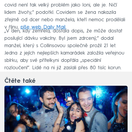
covid není tak velký problém jako loni, ale je. Ničí
lidem životy,“ podotkl. Covidem se žena nakazila
zřejmě od dcer nebo manžela, kteří nemoc prodělali
v říjnu,
píše web Daily Mail.
„V den, kdy zemřela, dostala dopis, že může dostat
posilující dávku vakcíny. Byl jsem zdrcený,“ dodal
manžel, který s Collinsovou společně prožil 21 let.
Jedna z jejích nejlepších kamarádek založila veřejnou
sbírku, aby své přítelkyni dopřála „speciální
rozloučení“. Lidé na ni již zaslali přes 80 tisíc korun.
Čtěte také