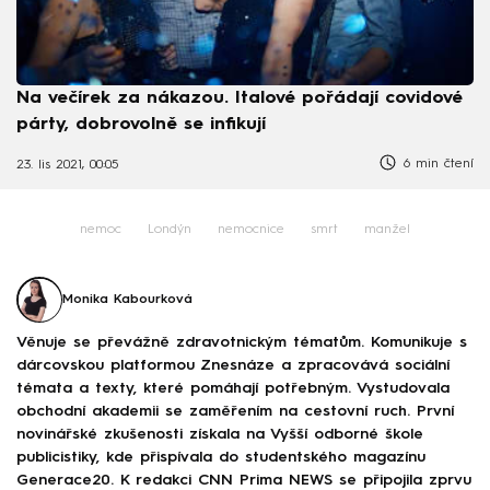
Na večírek za nákazou. Italové pořádají covidové
párty, dobrovolně se infikují
6 min čtení
23. lis 2021, 00:05
nemoc
Londýn
nemocnice
smrt
manžel
Monika Kabourková
Věnuje se převážně zdravotnickým tématům. Komunikuje s
dárcovskou platformou Znesnáze a zpracovává sociální
témata a texty, které pomáhají potřebným. Vystudovala
obchodní akademii se zaměřením na cestovní ruch. První
novinářské zkušenosti získala na Vyšší odborné škole
publicistiky, kde přispívala do studentského magazínu
Generace20. K redakci CNN Prima NEWS se připojila zprvu