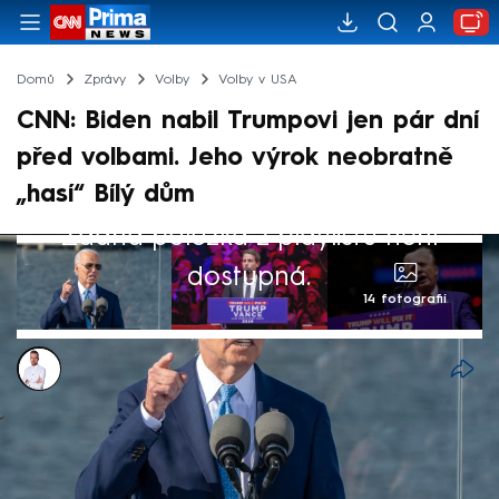
Domů
Zprávy
Volby
Volby v USA
CNN: Biden nabil Trumpovi jen pár dní
před volbami. Jeho výrok neobratně
„hasí“ Bílý dům
Žádná položka z playlistu není
dostupná.
14 fotografií
Filip Kalčák
30. říj 2024, 13:52
Americký prezident Joe Biden ztížil kampaň
své viceprezidentce Kamale Harrisové,