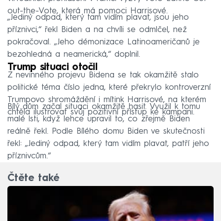
out-the-Vote, která má pomoci Harrisové.
„Jediný odpad, který tam vidím plavat, jsou jeho
příznivci,“ řekl Biden a na chvíli se odmlčel, než
pokračoval. „Jeho démonizace Latinoameričanů je
bezohledná a neamerická,“ doplnil.
Trump situaci otočil
Z nevinného projevu Bidena se tak okamžitě stalo
politické téma číslo jedna, které překrylo kontroverzní
Trumpovo shromáždění i mítink Harrisové, na kterém
Bílý dům začal situaci okamžitě hasit. Využil k tomu
chtěla ilustrovat svůj pozitivní přístup ke kampani.
malé lsti, když lehce upravil to, co zřejmě Biden
reálně řekl. Podle Bílého domu Biden ve skutečnosti
řekl: „Jediný odpad, který tam vidím plavat, patří jeho
příznivcům.“
Čtěte také