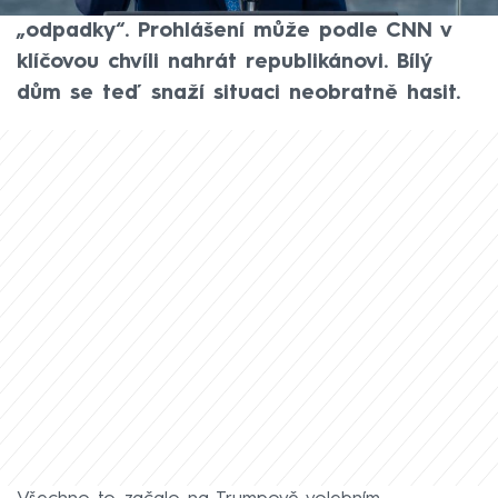
když označil příznivce Donalda Trumpa za
„odpadky“. Prohlášení může podle CNN v
klíčovou chvíli nahrát republikánovi. Bílý
dům se teď snaží situaci neobratně hasit.