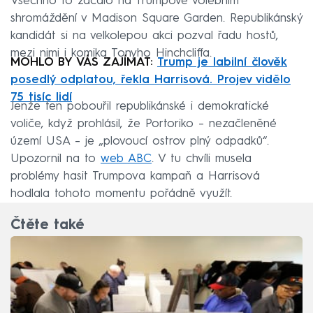
Všechno to začalo na Trumpově volebním
shromáždění v Madison Square Garden. Republikánský
kandidát si na velkolepou akci pozval řadu hostů,
mezi nimi i komika Tonyho Hinchcliffa.
MOHLO BY VÁS ZAJÍMAT:
Trump je labilní člověk
posedlý odplatou, řekla Harrisová. Projev vidělo
75 tisíc lidí
Jenže ten pobouřil republikánské i demokratické
voliče, když prohlásil, že Portoriko – nezačleněné
území USA – je „plovoucí ostrov plný odpadků“.
Upozornil na to
web ABC
. V tu chvíli musela
problémy hasit Trumpova kampaň a Harrisová
hodlala tohoto momentu pořádně využít.
Čtěte také