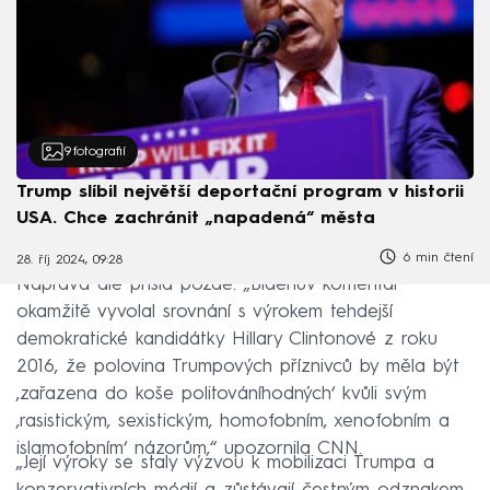
9
fotografií
Trump slíbil největší deportační program v historii
USA. Chce zachránit „napadená“ města
6 min čtení
28. říj 2024, 09:28
Náprava ale přišla pozdě. „Bidenův komentář
okamžitě vyvolal srovnání s výrokem tehdejší
demokratické kandidátky Hillary Clintonové z roku
2016, že polovina Trumpových příznivců by měla být
‚zařazena do koše politováníhodných‘ kvůli svým
‚rasistickým, sexistickým, homofobním, xenofobním a
islamofobním‘ názorům,“ upozornila CNN.
„Její výroky se staly výzvou k mobilizaci Trumpa a