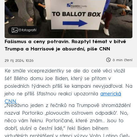
15
fotografií
Fašismus a ceny potravin. Rozptyl témat v bitvě
Trumpa a Harrisové je absurdní, píše CNN
6 min čtení
29. říj 2024, 10:26
Ke smůle viceprezidentky se ale do celé věci vložil
šéf Bílého domu Joe Biden, který se přitom v
posledních týdnech příliš ke kampani nevyjadřoval. Na
jeho ne příliš šťastnou reakci upozornila
americká
CNN.
„Nedávno jeden z řečníků na Trumpově shromáždění
nazval Portoriko ‚plovoucím ostrovem odpadků‘. No,
něco vám řeknu. Portoričané, které znám… Jsou to
dobří, slušní a čestní lidé,“ řekl Biden během
virtuálních prohlášení v rámci výzvy Voto Latino Get-