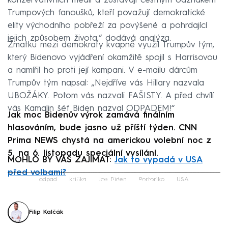
konzervativních médií a zůstávají čestným odznakem
Trumpových fanoušků, kteří považují demokratické
elity východního pobřeží za povýšené a pohrdající
jejich způsobem života,“ dodává analýza.
Zmatku mezi demokraty kvapně využil Trumpův tým,
který Bidenovo vyjádření okamžitě spojil s Harrisovou
a namířil ho proti její kampani. V e-mailu dárcům
Trumpův tým napsal: „Nejdříve vás Hillary nazvala
UBOŽÁKY. Potom vás nazvali FAŠISTY. A před chvílí
vás Kamalin šéf Biden nazval ODPADEM!“
Jak moc Bidenův výrok zamává finálním
hlasováním, bude jasno už příští týden. CNN
Prima NEWS chystá na americkou volební noc z
5. na 6. listopadu speciální vysílání.
MOHLO BY VÁS ZAJÍMAT:
Jak to vypadá v USA
před volbami?
Failed to fetch
odpad
kritika
Joe Biden
Portoriko
USA
Filip Kalčák