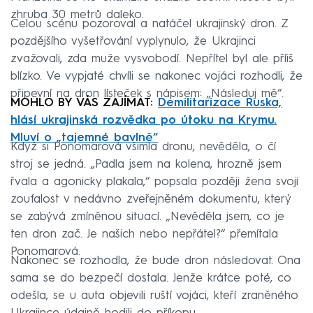
zhruba 30 metrů daleko.
Celou scénu pozoroval a natáčel ukrajinský dron. Z
pozdějšího vyšetřování vyplynulo, že Ukrajinci
zvažovali, zda muže vysvobodí. Nepřítel byl ale příiš
blízko. Ve vypjaté chvíli se nakonec vojáci rozhodli, že
připevní na dron lísteček s nápisem: „Následuj mě“.
MOHLO BY VÁS ZAJÍMAT:
Demilitarizace Ruska,
hlásí ukrajinská rozvědka po útoku na Krymu.
Mluví o „tajemné bavlně“
Když si Ponomarová všimla dronu, nevěděla, o čí
stroj se jedná. „Padla jsem na kolena, hrozně jsem
řvala a agonicky plakala,“ popsala později žena svoji
zoufalost v nedávno zveřejněném dokumentu, který
se zabývá zmíněnou situací. „Nevěděla jsem, co je
ten dron zač. Je našich nebo nepřátel?“ přemítala
Ponomarová.
Nakonec se rozhodla, že bude dron následovat. Ona
sama se do bezpečí dostala. Jenže krátce poté, co
odešla, se u auta objevili ruští vojáci, kteří zraněného