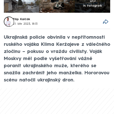
14 fotografií
Filip Kalčák
21. bře 2023, 18:13
Ukrajinská policie obvinila v nepřítomnosti
ruského vojáka Klima Keržajeve z válečného
zločinu – pokusu o vraždu civilisty. Voják
Moskvy měl podle vyšetřování vážně
poranit ukrajinského muže, kterého se
snažila zachránit jeho manželka. Hororovou
scénu natočil ukrajinský dron.