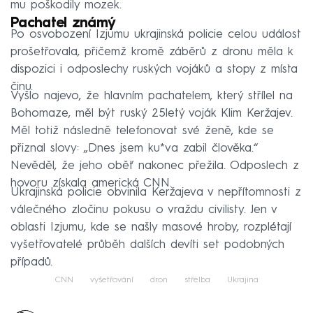
mu poškodily mozek.
Pachatel známý
Po osvobození Izjumu ukrajinská policie celou událost
prošetřovala, přičemž kromě záběrů z dronu měla k
dispozici i odposlechy ruských vojáků a stopy z místa
činu.
Vyšlo najevo, že hlavním pachatelem, který střílel na
Bohomaze, měl být ruský 25letý voják Klim Keržajev.
Měl totiž následně telefonovat své ženě, kde se
přiznal slovy: „Dnes jsem ku*va zabil člověka.“
Nevěděl, že jeho oběť nakonec přežila. Odposlech z
hovoru získala americká CNN.
Ukrajinská policie obvinila Keržajeva v nepřítomnosti z
válečného zločinu pokusu o vraždu civilisty. Jen v
oblasti Izjumu, kde se našly masové hroby, rozplétají
vyšetřovatelé průběh dalších devíti set podobných
případů.
CNN
vyšetřování
dron
střelba
Ukrajina