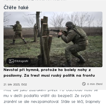
Ukrajince údajně hodili do příkopu.
Čtěte také
13
fotografií
Nevstal při hymně, protože ho bolely nohy z
posilovny. Za trest musí ruský politik na frontu
6 min čtení
21. bře 2023, 15:02
Muž ale jako zázrakem přežil. Po odchodu Rusů se
mu v dešti podařilo vrátit do bezpečí. Ze svých
zranění se ale nevzpamatoval. Stále se léčí, šrapnely