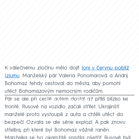
K válečnému zločinu mělo dojít
loni v červnu poblíž
Izjumu
. Manželský pár Valeria Ponomarová a Andrij
Bohomaz tehdy cestoval do města, aby pomohl
utéct Bohomazovým nemocným rodičům.
Pár se ale při cestě autem dostal až příliš blízko ke
Failed to fetch
frontě. Rusové na vozidlo začali střílet. Ukrajinští
manželé proto vystoupili z auta a chtěli utéct do
bezpečí. Ozvala se ale série explozí. A pak znovu
střelba, při které byl Bohomaz vážně raněn.
Manželka se ho okamžitě snažila ošetřit. Rusové byli