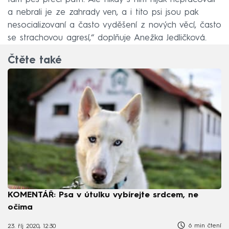
a nebrali je ze zahrady ven, a i tito psi jsou pak
nesocializovaní a často vyděšení z nových věcí, často
se strachovou agresí,“ doplňuje Anežka Jedličková.
Čtěte také
KOMENTÁŘ: Psa v útulku vybírejte srdcem, ne
očima
6 min čtení
23. říj 2020, 12:30