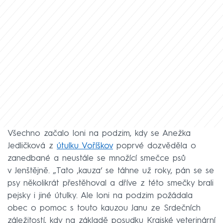
Všechno začalo loni na podzim, kdy se Anežka
Jedličková z
útulku Voříškov
poprvé dozvěděla o
zanedbané a neustále se množící smečce psů
v Jenštějně. „Tato ‚kauza‘ se táhne už roky, pán se se
psy několikrát přestěhoval a dříve z této smečky brali
pejsky i jiné útulky. Ale loni na podzim požádala
obec o pomoc s touto kauzou Janu ze Srdečních
záležitostí, kdy na základě posudku Krajské veterinární