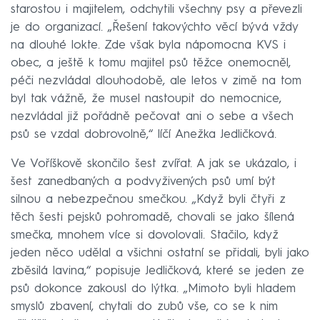
starostou i majitelem, odchytili všechny psy a převezli
je do organizací. „Řešení takovýchto věcí bývá vždy
na dlouhé lokte. Zde však byla nápomocna KVS i
obec, a ještě k tomu majitel psů těžce onemocněl,
péči nezvládal dlouhodobě, ale letos v zimě na tom
byl tak vážně, že musel nastoupit do nemocnice,
nezvládal již pořádně pečovat ani o sebe a všech
psů se vzdal dobrovolně,“ líčí Anežka Jedličková.
Ve Voříškově skončilo šest zvířat. A jak se ukázalo, i
šest zanedbaných a podvyživených psů umí být
silnou a nebezpečnou smečkou. „Když byli čtyři z
těch šesti pejsků pohromadě, chovali se jako šílená
smečka, mnohem více si dovolovali. Stačilo, když
jeden něco udělal a všichni ostatní se přidali, byli jako
zběsilá lavina,“ popisuje Jedličková, které se jeden ze
psů dokonce zakousl do lýtka. „Mimoto byli hladem
smyslů zbavení, chytali do zubů vše, co se k nim