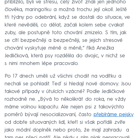
přiblížilo, byli ve stresu, celý život znali jen jednoho
člověka, maringotku a možná trochu její okolí. Ještě
tři týdny po odebrání, když se dostali do situace, ve
které nevěděli, co dělat, začali kolem sebe cvakat
zuby, ale postupně toto chování zmizelo. S tím, jak
se cítí bezpečněji a bezpečněji, se jejich stresové
chování vyskytuje méně a méně,“ říká Anežka
Jedličková, která psy rozdělila do dvojic, v nichž se
s nimi mnohem lépe pracovalo.
Po 17 dnech uměli už všichni chodit na vodítku a
nechali se pohladit. Teď si hledají nové domovy. Jsou
takové případy v útulcích vzácné? Podle Jedličkové
rozhodně ne. „Bývá to několikrát do roka, ne vždy
máme volnou kapacitu. Ale nejen psi z takovýchto
poměrů bývají nesocializovaní, často
přebíráme pejsky
od dobře situovaných lidí, kteří si však pořídili zvíře
jako módní doplněk nebo proto, že mají zahradu a
tam pes přeci patří. Ale nikdy s ním nijak nepracovali