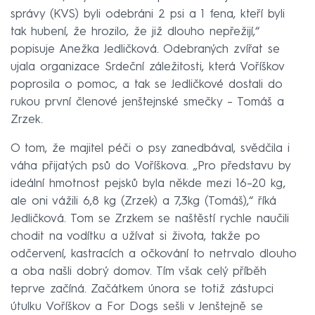
správy (KVS) byli odebráni 2 psi a 1 fena, kteří byli
tak hubení, že hrozilo, že již dlouho nepřežijí,“
popisuje Anežka Jedličková. Odebraných zvířat se
ujala organizace Srdeční záležitosti, která Voříškov
poprosila o pomoc, a tak se Jedličkové dostali do
rukou první členové jenštejnské smečky – Tomáš a
Zrzek.
O tom, že majitel péči o psy zanedbával, svědčila i
váha přijatých psů do Voříškova. „Pro představu by
ideální hmotnost pejsků byla někde mezi 16–20 kg,
ale oni vážili 6,8 kg (Zrzek) a 7,3kg (Tomáš),“ říká
Jedličková. Tom se Zrzkem se naštěstí rychle naučili
chodit na vodítku a užívat si života, takže po
odčervení, kastracích a očkování to netrvalo dlouho
a oba našli dobrý domov. Tím však celý příběh
teprve začíná. Začátkem února se totiž zástupci
útulku Voříškov a For Dogs sešli v Jenštejně se