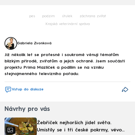
pes
podzim
útulek
záchrana zvířat
Krajská veterinární správa
Gabriela Zvonková
Již několik let se profesně i soukromě věnuji tématům
blízkým přírodě, zvířatům a jejich ochraně. Jsem součástí
projektu Prima Mazlíček a podílím se na vzniku
stejnojmenného televizního pořadu.
Vstup do diskuze
Návrhy pro vás
Žebříček nejhorších jídel světa.
Umístily se i tři české pokrmy, vévodí