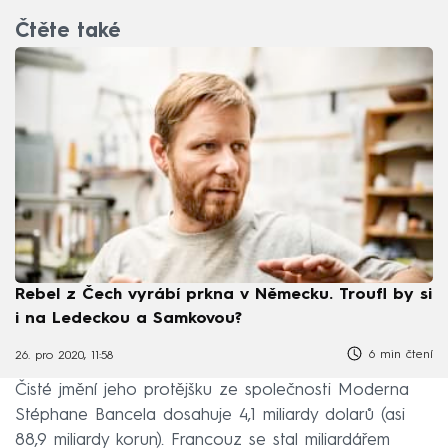
Čtěte také
Rebel z Čech vyrábí prkna v Německu. Troufl by si
i na Ledeckou a Samkovou?
6 min čtení
26. pro 2020, 11:58
Čisté jmění jeho protějšku ze společnosti Moderna
Stéphane Bancela dosahuje 4,1 miliardy dolarů (asi
88,9 miliardy korun). Francouz se stal miliardářem