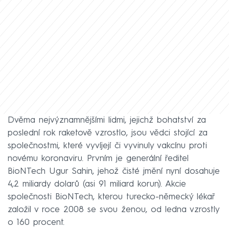
Dvěma nejvýznamnějšími lidmi, jejichž bohatství za
poslední rok raketově vzrostlo, jsou vědci stojící za
společnostmi, které vyvíjejí či vyvinuly vakcínu proti
novému koronaviru. Prvním je generální ředitel
BioNTech Ugur Sahin, jehož čisté jmění nyní dosahuje
4,2 miliardy dolarů (asi 91 miliard korun). Akcie
společnosti BioNTech, kterou turecko-německý lékař
založil v roce 2008 se svou ženou, od ledna vzrostly
o 160 procent.