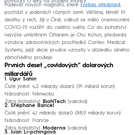
pomůcky či léky na posílení imunity.
Padesát nových magnátů, které
Forbes představil
,
pochází z jedenácti různých zemí. Většina, téměř tři
desítky z nich, žijí v Číně, odkud se mělo onemocnění
COVID-19 rozšířit do celého světa. Co do bohatství
nejvýše umístěným Číňanem je Chu Kchun, předseda
výrobce zdravotnických prostředků Contec Medical
Systems, jejíž akcie prudce vzrostly v důsledku silného
zámořského prodeje.
Prvních deset „covidových“ dolarových
miliardářů
1. Ugur Sahin
Čisté jmění: 4,2 miliardy dolarů (91 miliard korun)
Národnost: Německo
Zdroj bohatství:
BioNTech
(vakcína)
2. Stéphane Bancel
Čisté jmění: 4,1 miliardy dolarů (88,9 miliardy korun)
Národnost: Francie
Zdroj bohatství:
Moderna
(vakcína)
3. Juan Li-pchingová