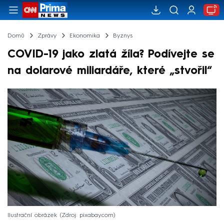
Domů
Zprávy
Ekonomika
Byznys
COVID-19 jako zlatá žíla? Podívejte se
na dolarové miliardáře, které „stvořil“
Ilustrační obrázek
Zdroj: pixabay.com