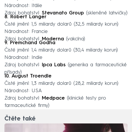
Národnost: Itálie
Zdroj bohatství:
Stevanato Group
(skleněné lahvičky)
8. Robert Langer
Čisté jmění: 1,5 miliardy dolarů (32,5 miliardy korun)
Národnost: Francie
Zdroj bohatství:
Moderna
(vakcína)
9. Premchand Godha
Čisté jmění: 1,4 miliardy dolarů (30,4 miliardy korun)
Národnost: Indie
Zdroj bohatství:
Ipca Labs
(generika a farmaceutické
přísady)
10. August Troendle
Čisté jmění: 1,3 miliardy dolarů (28,2 miliardy korun)
Národnost: USA
Zdroj bohatství:
Medpace
(klinické testy pro
farmaceutické firmy)
Čtěte také