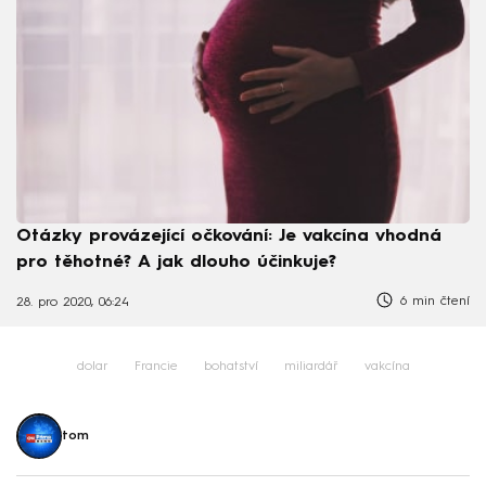
Otázky provázející očkování: Je vakcína vhodná
pro těhotné? A jak dlouho účinkuje?
6 min čtení
28. pro 2020, 06:24
dolar
Francie
bohatství
miliardář
vakcína
tom