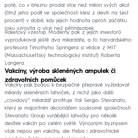
poté, co v březnu prodal více než milion svých akcií
(čímž jeho podíl ve společnosti klesl z devíti na šest
procent) v době, kdy jejich hodnota oproti začátku
roku vzrostla o více než pětinásobek.
Raketový vzestup Moderny pak z jejích investorů
vyprodukoval ještě dva miliardáře, a to harvardského
profesora Timothyho Springera a vědce z MIT
(Massachusettský technologický institut) Roberta
Langera.
Vakcíny, výroba skleněných ampulek či
zdravotních pomůcek
Vakcíny pak budou k bezpečné přepravě vyžadovat
miliardy skleněných lahviček, z nichž jako další
„covidový“ miliardář profituje Ital Sergio Stevanato,
který je majoritním akcionářem soukromé společnosti
Stevanato Group vyrábějící lahvičky pro několik
desítek vakcín po celém světě. Výnosným byznysem
však nejsou jen vakcíny, ale třeba i zdravotnické