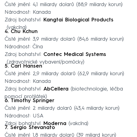
Čisté jmění: 4,1 miliardy dolarů (88,9 miliardy korun)
Národnost: Kanada
Zdroj bohatství:
Kangtai Biological Products
(vakcína)
4. Chu Kchun
Čisté jmění: 3,9 miliardy dolarů (84,6 miliardy korun)
Národnost: Čína
Zdroj bohatství:
Contec Medical Systems
(zdravotnické vybavení/pomůcky)
5. Carl Hansen
Čisté jmění: 2,9 miliardy dolarů (62,9 miliardy korun)
Národnost: Kanada
Zdroj bohatství:
AbCellera
(biotechnologie, léčba
pomocí protilátek)
6. Timothy Springer
Čisté jmění: 2 miliardy dolarů (43,4 miliardy korun)
Národnost: USA
Zdroj bohatství:
Moderna
(vakcína)
7. Sergio Stevanato
Čisté jmění: 1,8 miliardy dolarů (39 miliard korun)