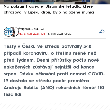
Na pokraji tragédie: Ukrajinské letadlo, které
P
ohrožoval v Lipsku dron, bylo naložené municí
e
ČTK
,
Eliška Míková
Akt. 3. čvn 2021, 12:31
• 3. čvn 2021, 08:22
Testy v Česku ve středu potvrdily 348
případů koronaviru, o třetinu méně než
před týdnem. Denní přírůstky počtu nově
nakažených zůstávají nejnižší od konce
srpna. Dávku očkování proti nemoci COVID-
19 dostalo ve středu podle premiéra
Andreje Babiše (ANO) rekordních téměř 110
tisíc lidí.