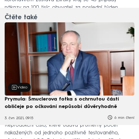
nákazy na 100 tisíc obyvatel za poslední týden.
Čtěte také
Video
Prymula: Šmuclerova fotka s ochrnutou částí
obličeje po očkování nepůsobí důvěryhodně
6 min čtení
3. čvn 2021, 09:15
Reprodukční číslo, které udává průměrný počet
nakažených od jednoho pozitivně testovaného,