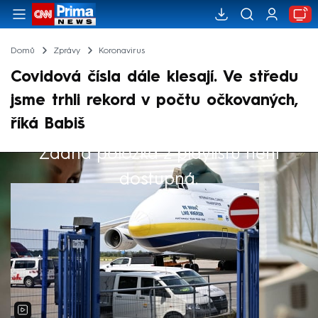
Domů
Zprávy
Koronavirus
Covidová čísla dále klesají. Ve středu
jsme trhli rekord v počtu očkovaných,
říká Babiš
Žádná položka z playlistu není
Výběr redakce
dostupná.