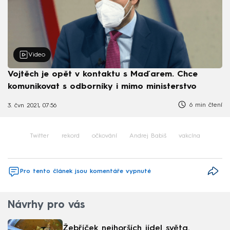
Video
Vojtěch je opět v kontaktu s Maďarem. Chce
komunikovat s odborníky i mimo ministerstvo
6 min čtení
3. čvn 2021, 07:56
Twitter
rekord
očkování
Andrej Babiš
vakcína
Pro tento článek jsou komentáře vypnuté
Návrhy pro vás
Žebříček nejhorších jídel světa.