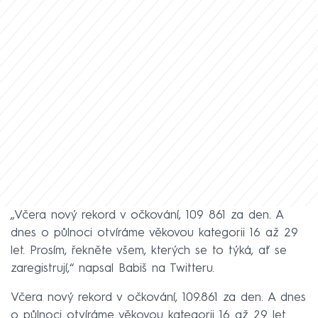
„Včera nový rekord v očkování, 109 861 za den. A
dnes o půlnoci otvíráme věkovou kategorii 16 až 29
let. Prosím, řekněte všem, kterých se to týká, ať se
zaregistrují,“ napsal Babiš na Twitteru.
Včera nový rekord v očkování, 109.861 za den. A dnes
o půlnoci otvíráme věkovou kategorii 16 až 29 let.