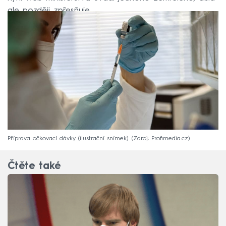
ale později zpřesňuje.
Příprava očkovací dávky (ilustrační snímek)
Zdroj: Profimedia.cz
Čtěte také