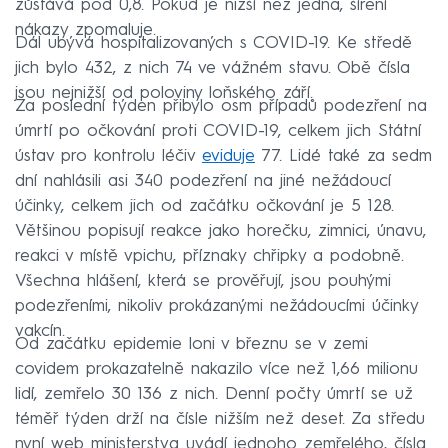
zůstává pod 0,8. Pokud je nižší než jedna, šíření
nákazy zpomaluje.
Dál ubývá hospitalizovaných s COVID-19. Ke středě
jich bylo 432, z nich 74 ve vážném stavu. Obě čísla
jsou nejnižší od poloviny loňského září.
Za poslední týden přibylo osm případů podezření na
úmrtí po očkování proti COVID-19, celkem jich Státní
ústav pro kontrolu léčiv
eviduje
77. Lidé také za sedm
dní nahlásili asi 340 podezření na jiné nežádoucí
účinky, celkem jich od začátku očkování je 5 128.
Většinou popisují reakce jako horečku, zimnici, únavu,
reakci v místě vpichu, příznaky chřipky a podobně.
Všechna hlášení, která se prověřují, jsou pouhými
podezřeními, nikoliv prokázanými nežádoucími účinky
vakcín.
Od začátku epidemie loni v březnu se v zemi
covidem prokazatelně nakazilo více než 1,66 milionu
lidí, zemřelo 30 136 z nich. Denní počty úmrtí se už
téměř týden drží na čísle nižším než deset. Za středu
nyní web ministerstva uvádí jednoho zemřelého, čísla