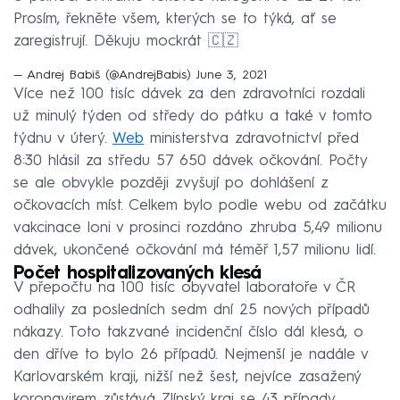
Prosím, řekněte všem, kterých se to týká, ať se
zaregistrují. Děkuju mockrát 🇨🇿
— Andrej Babiš (@AndrejBabis)
June 3, 2021
Více než 100 tisíc dávek za den zdravotníci rozdali
už minulý týden od středy do pátku a také v tomto
týdnu v úterý.
Web
ministerstva zdravotnictví před
8:30 hlásil za středu 57 650 dávek očkování. Počty
se ale obvykle později zvyšují po dohlášení z
očkovacích míst. Celkem bylo podle webu od začátku
vakcinace loni v prosinci rozdáno zhruba 5,49 milionu
dávek, ukončené očkování má téměř 1,57 milionu lidí.
Počet hospitalizovaných klesá
V přepočtu na 100 tisíc obyvatel laboratoře v ČR
odhalily za posledních sedm dní 25 nových případů
nákazy. Toto takzvané incidenční číslo dál klesá, o
den dříve to bylo 26 případů. Nejmenší je nadále v
Karlovarském kraji, nižší než šest, nejvíce zasažený
koronavirem zůstává Zlínský kraj se 43 případy