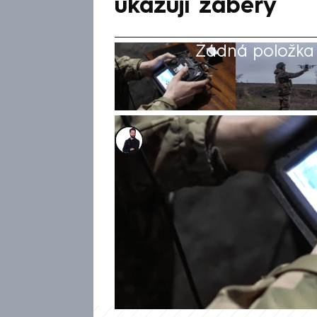
ukazují záběry
Žádná položka z
Marek Veselý
3. pro 2024, 07:16
Ukrajinská 79. vzdušná výsadko
likvidaci čtyř ruských okupant
chvíle, kdy se vojáci seběhli 
zneškodnil, když na muže shodi
záběrů je v průběhu válečného 
i přes značné ztráty v Doněck