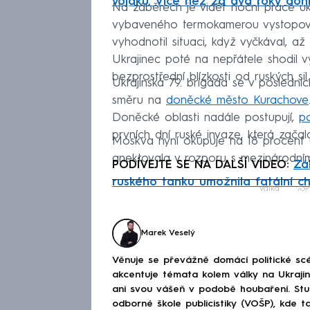
vojáků. Více než za dva roky do
Na záběrech je vidět noční práce uk
vybaveného termokamerou vystopoval
vyhodnotil situaci, když vyčkával, a
Ukrajinec poté na nepřátele shodil v
bezprostřední blízkosti od ruských sil.
Ukrajinská 79. brigáda se v poslední
směru na
doněcké město Kurachove
Doněcké oblasti nadále postupují,
po
prvních dní ruské invaze, která zača
Moskva nyní okupuje na 18 procent u
anektovala v rozporu s mezinárodní
PODÍVEJTE SE NA DALŠÍ VIDEO:
Zá
ruského tanku umožnila fatální 
Fa
válka
voj
Marek Veselý
Věnuje se převážně domácí politické scé
akcentuje témata kolem války na Ukraj
ani svou vášeň v podobě houbaření. Stu
odborné škole publicistiky (VOŠP), kde ta