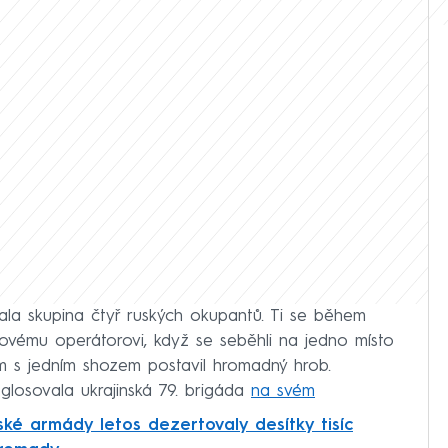
la skupina čtyř ruských okupantů. Ti se během
novému operátorovi, když se seběhli na jedno místo
im s jedním shozem postavil hromadný hrob.
glosovala ukrajinská 79. brigáda
na svém
ské armády letos dezertovaly desítky tisíc