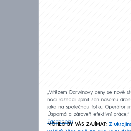
„Vítězem Darwinovy ceny se nově sta
noci rozhodli splnit sen našemu dro
jako na společnou fotku. Operátor j
Úsporná a zároveň efektivní práce,“ 
Facebooku
.
MOHLO BY VÁS ZAJÍMAT:
Z ukrajin