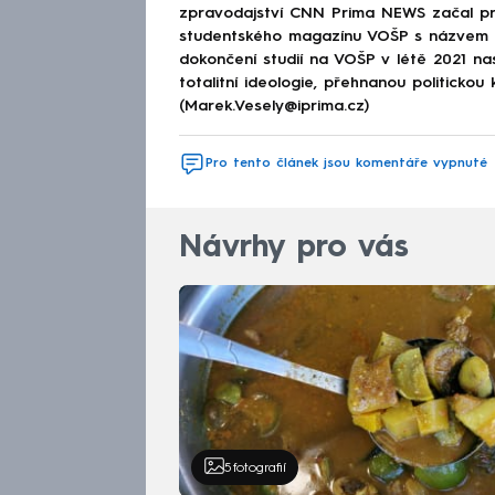
zpravodajství CNN Prima NEWS začal pra
studentského magazínu VOŠP s názvem 
dokončení studií na VOŠP v létě 2021 n
totalitní ideologie, přehnanou politickou 
(Marek.Vesely@iprima.cz)
Pro tento článek jsou komentáře vypnuté
Návrhy pro vás
5
fotografií