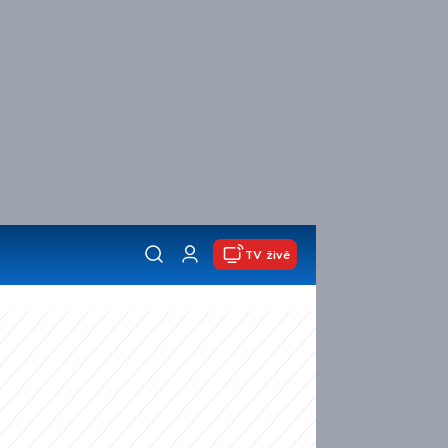
TV živě