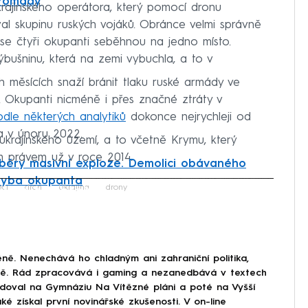
hromady
rajinského operátora, který pomocí dronu
 skupinu ruských vojáků. Obránce velmi správně
ž se čtyři okupanti seběhnou na jedno místo.
ýbušninu, která na zemi vybuchla, a to v
ch měsících snaží bránit tlaku ruské armády ve
. Okupanti nicméně i přes značné ztráty v
dle některých analytiků
dokonce nejrychleji od
la v únoru 2022.
krajinského území, a to včetně Krymu, který
m právem už v roce 2014.
běry masivní exploze. Demolici obávaného
chyba okupanta
iled to fetch
áci
dron
Ukrajina
drony
ně. Nenechává ho chladným ani zahraniční politika,
ině. Rád zpracovává i gaming a nezanedbává v textech
doval na Gymnáziu Na Vítězné pláni a poté na Vyšší
ké získal první novinářské zkušenosti. V on-line