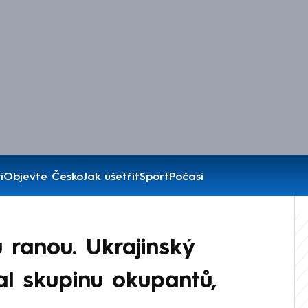
í
Objevte Česko
Jak ušetřit
Sport
Počasí
u ranou. Ukrajinský
al skupinu okupantů,