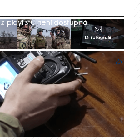
 playlistu není dostupná.
13 fotografií
vá brigáda zveřejnila video ukazující
ů. Operátor bezpilotního letounu využil
na jedno místo. Celou skupinu pak
l z dronu výbušninu. Bližší okolnosti
konfliktu složité nezávisle ověřit. Rusové
é oblasti nadále postupují.