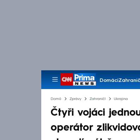
Domácí
Zahranič
Pořady
Domů
Zprávy
Zahraničí
Ukrajina
Čtyři vojáci jedno
operátor zlikvidov