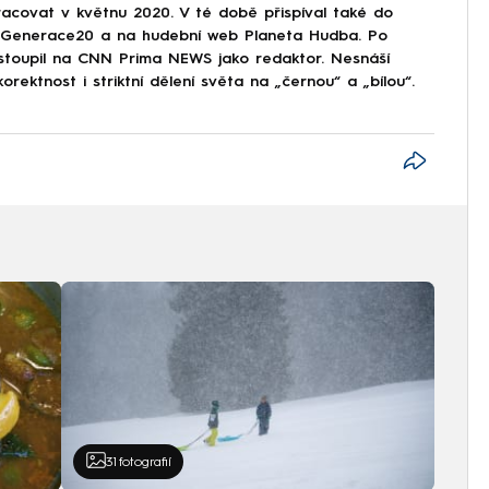
covat v květnu 2020. V té době přispíval také do
Generace20 a na hudební web Planeta Hudba. Po
astoupil na CNN Prima NEWS jako redaktor. Nesnáší
korektnost i striktní dělení světa na „černou“ a „bílou“.
31
fotografií