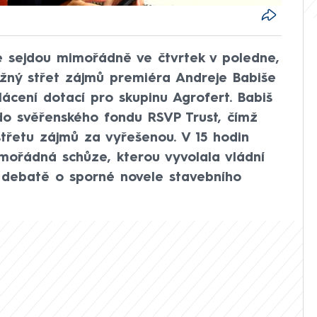
e sejdou mimořádně ve čtvrtek v poledne,
žný střet zájmů premiéra Andreje Babiše
ácení dotací pro skupinu Agrofert. Babiš
 do svěřenského fondu RSVP Trust, čímž
třetu zájmů za vyřešenou. V 15 hodin
mořádná schůze, kterou vyvolala vládní
v debatě o sporné novele stavebního