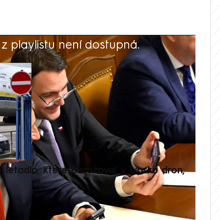
 playlistu není dostupná.
V
é letadlo, které ohrožoval v Lipsku dron,
Přilá
polit