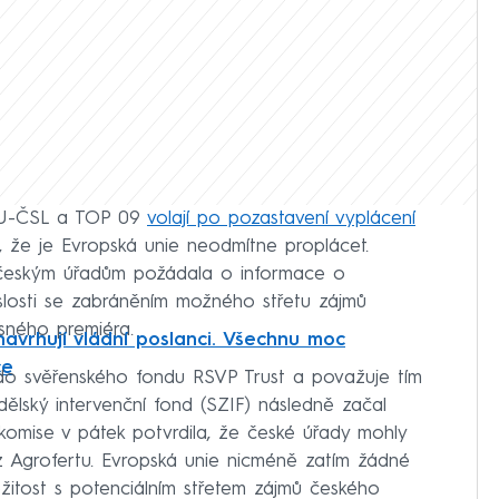
KDU-ČSL a TOP 09
volají po pozastavení vyplácení
, že je Evropská unie neodmítne proplácet.
českým úřadům požádala o informace o
vislosti se zabráněním možného střetu zájmů
asného premiéra.
navrhují vládní poslanci. Všechnu moc
ce
u do svěřenského fondu RSVP Trust a považuje tím
dělský intervenční fond (SZIF) následně začal
komise v pátek potvrdila, že české úřady mohly
 Agrofertu. Evropská unie nicméně zatím žádné
žitost s potenciálním střetem zájmů českého