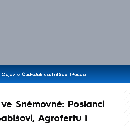
í
Objevte Česko
Jak ušetřit
Sport
Počasí
 ve Sněmovně: Poslanci
abišovi, Agrofertu i