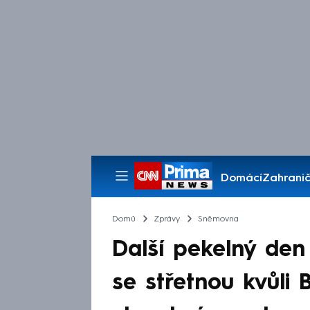
Domácí
Zahranič
Pořady
Domů
Zprávy
Sněmovna
Další pekelný den
se střetnou kvůli B