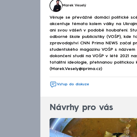
Marek Veselý
Věnuje se převážně domácí politické scé
akcentuje témata kolem války na Ukraj
ani svou vášeň v podobě houbaření. Stu
odborné škole publicistiky (VOŠP), kde ta
zpravodajství CNN Prima NEWS začal pra
studentského magazínu VOŠP s názvem 
dokončení studií na VOŠP v létě 2021 n
totalitní ideologie, přehnanou politickou 
(Marek.Vesely@iprima.cz)
Vstup do diskuze
Návrhy pro vás