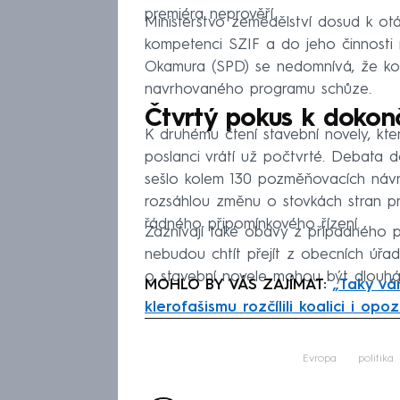
premiéra neprověří.
Ministerstvo zemědělství dosud k ot
kompetenci SZIF a do jeho činnost
Okamura (SPD) se nedomnívá, že koal
navrhovaného programu schůze.
Čtvrtý pokus k dokon
K druhému čtení stavební novely, kter
poslanci vrátí už počtvrté. Debata 
sešlo kolem 130 pozměňovacích návrh
rozsáhlou změnu o stovkách stran p
řádného připomínkového řízení.
Zaznívají také obavy z případného pe
nebudou chtít přejít z obecních úřad
o stavební novele mohou být dlouhá
MOHLO BY VÁS ZAJÍMAT:
„Taky vám
klerofašismu rozčílili koalici i opoz
Fa
Evropa
politika