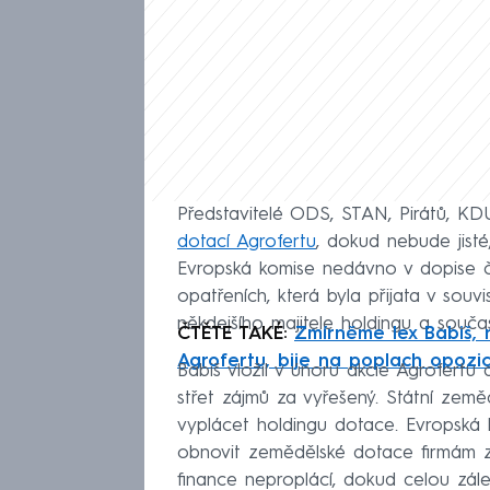
Představitelé ODS, STAN, Pirátů, 
dotací Agrofertu
, dokud nebude jisté
Evropská komise nedávno v dopise 
opatřeních, která byla přijata v sou
někdejšího majitele holdingu a souč
ČTĚTE TAKÉ:
Zmírněme lex Babiš, 
Agrofertu, bije na poplach opozi
Babiš vložil v únoru akcie Agrofert
střet zájmů za vyřešený. Státní země
vyplácet holdingu dotace. Evropská 
obnovit zemědělské dotace firmám z
finance neproplácí, dokud celou zále