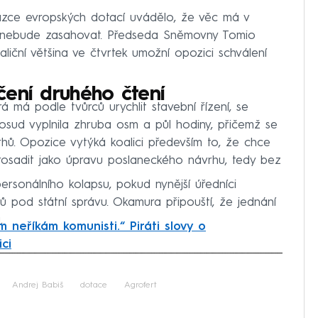
ázce evropských dotací uvádělo, že věc má v
i nebude zasahovat. Předseda Sněmovny Tomio
iční většina ve čtvrtek umožní opozici schválení
čení druhého čtení
á má podle tvůrců urychlit stavební řízení, se
dosud vyplnila zhruba osm a půl hodiny, přičemž se
ů. Opozice vytýká koalici především to, že chce
rosadit jako úpravu poslaneckého návrhu, tedy bez
rsonálního kolapsu, pokud nynější úředníci
ů pod státní správu. Okamura připouští, že jednání
.
 neříkám komunisti.“ Piráti slovy o
ici
iled to fetch
Andrej Babiš
dotace
Agrofert