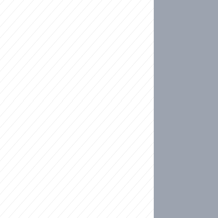
ideo
kat migranty do Česka? Sami by odešli, tvrdí exp
ické sebevraždě