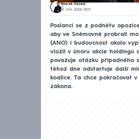
Marek Veselý
11. čvn 2026, 05:11
Poslanci se z podnětu opozic
aby ve Sněmovně probrali mo
(ANO) i budoucnost okolo vypl
vložil v únoru akcie holdingu
považuje otázku případného s
téhož dne odstartuje další mi
koalice. Ta chce pokračovat 
zákona.