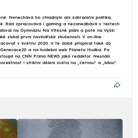
ně. Nenechává ho chladným ani zahraniční politika,
ině. Rád zpracovává i gaming a nezanedbává v textech
doval na Gymnáziu Na Vítězné pláni a poté na Vyšší
ké získal první novinářské zkušenosti. V on-line
covat v květnu 2020. V té době přispíval také do
Generace20 a na hudební web Planeta Hudba. Po
astoupil na CNN Prima NEWS jako redaktor. Nesnáší
korektnost i striktní dělení světa na „černou“ a „bílou“.