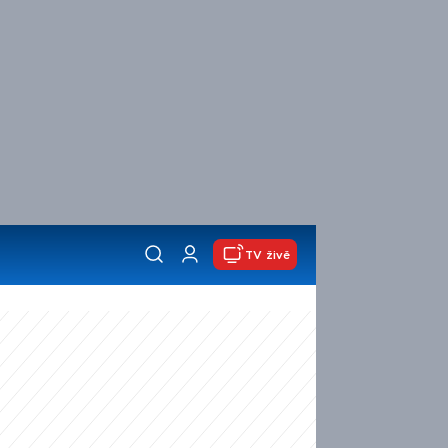
TV živě