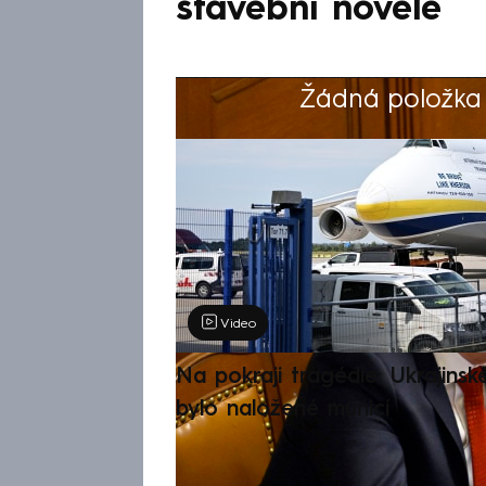
stavební novele
Žádná položka z
Výběr redakce
Video
Na pokraji tragédie: Ukrajinsk
bylo naložené municí