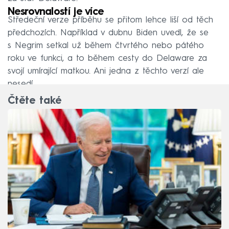
Nesrovnalostí je více
Středeční verze příběhu se přitom lehce liší od těch
předchozích. Například v dubnu Biden uvedl, že se
s Negrim setkal už během čtvrtého nebo pátého
roku ve funkci, a to během cesty do Delaware za
svojí umírající matkou. Ani jedna z těchto verzí ale
nesedí.
Čtěte také