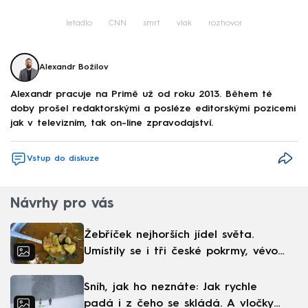
letadlo
CNN
smrt
vlak
rozhovor
Alexandr Božilov
Alexandr pracuje na Primě už od roku 2013. Během té
doby prošel redaktorskými a posléze editorskými pozicemi
jak v televizním, tak on-line zpravodajství.
Vstup do diskuze
Návrhy pro vás
Žebříček nejhorších jídel světa.
Umístily se i tři české pokrmy, vévodí
skandinávská kuchyně
Sníh, jak ho neznáte: Jak rychle
padá i z čeho se skládá. A vločky