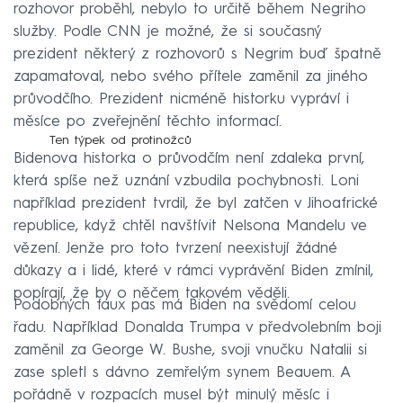
rozhovor proběhl, nebylo to určitě během Negriho
služby. Podle CNN je možné, že si současný
prezident některý z rozhovorů s Negrim buď špatně
zapamatoval, nebo svého přítele zaměnil za jiného
průvodčího. Prezident nicméně historku vypráví i
měsíce po zveřejnění těchto informací.
Ten týpek od protinožců
Bidenova historka o průvodčím není zdaleka první,
která spíše než uznání vzbudila pochybnosti. Loni
například prezident tvrdil, že byl zatčen v Jihoafrické
republice, když chtěl navštívit Nelsona Mandelu ve
vězení. Jenže pro toto tvrzení neexistují žádné
důkazy a i lidé, které v rámci vyprávění Biden zmínil,
popírají, že by o něčem takovém věděli.
Podobných faux pas má Biden na svědomí celou
řadu. Například Donalda Trumpa v předvolebním boji
zaměnil za George W. Bushe, svoji vnučku Natalii si
zase spletl s dávno zemřelým synem Beauem. A
pořádně v rozpacích musel být minulý měsíc i