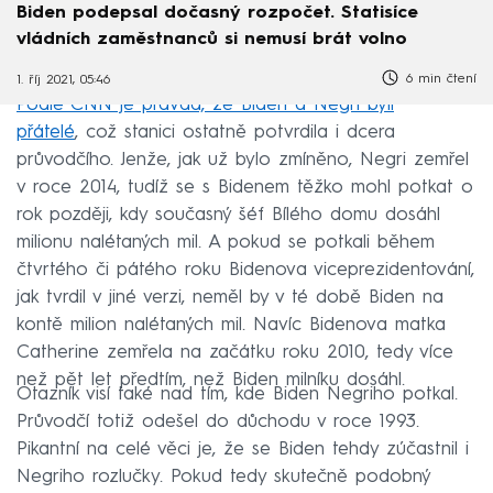
Biden podepsal dočasný rozpočet. Statisíce
vládních zaměstnanců si nemusí brát volno
6 min čtení
1. říj 2021, 05:46
Podle CNN je pravda, že Biden a Negri byli
přátelé
, což stanici ostatně potvrdila i dcera
průvodčího. Jenže, jak už bylo zmíněno, Negri zemřel
v roce 2014, tudíž se s Bidenem těžko mohl potkat o
rok později, kdy současný šéf Bílého domu dosáhl
milionu nalétaných mil. A pokud se potkali během
čtvrtého či pátého roku Bidenova viceprezidentování,
jak tvrdil v jiné verzi, neměl by v té době Biden na
kontě milion nalétaných mil. Navíc Bidenova matka
Catherine zemřela na začátku roku 2010, tedy více
než pět let předtím, než Biden milníku dosáhl.
Otazník visí také nad tím, kde Biden Negriho potkal.
Průvodčí totiž odešel do důchodu v roce 1993.
Pikantní na celé věci je, že se Biden tehdy zúčastnil i
Negriho rozlučky. Pokud tedy skutečně podobný