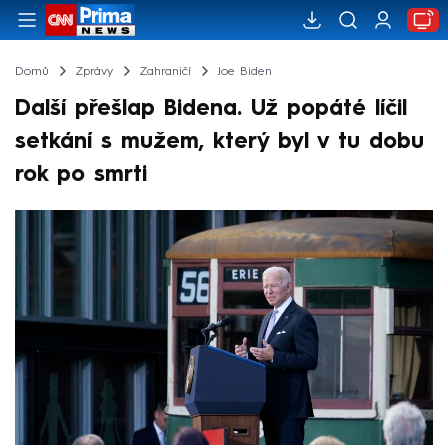
Domů
Zprávy
Zahraničí
Joe Biden
Další přešlap Bidena. Už popáté líčil
setkání s mužem, který byl v tu dobu
rok po smrti