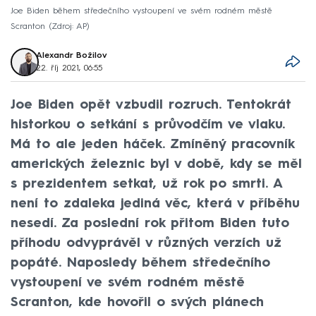
Joe Biden během středečního vystoupení ve svém rodném městě
Scranton
Zdroj: AP
Alexandr Božilov
22. říj 2021, 06:55
Joe Biden opět vzbudil rozruch. Tentokrát
historkou o setkání s průvodčím ve vlaku.
Má to ale jeden háček. Zmíněný pracovník
amerických železnic byl v době, kdy se měl
s prezidentem setkat, už rok po smrti. A
není to zdaleka jediná věc, která v příběhu
nesedí. Za poslední rok přitom Biden tuto
příhodu odvyprávěl v různých verzích už
popáté. Naposledy během středečního
vystoupení ve svém rodném městě
Scranton, kde hovořil o svých plánech