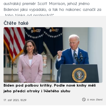
australský premiér Scott Morrison, jehož jméno
Bidenovi jaksi vypadalo, a tak ho nakonec označil za
„toho týpka od protinožců“.
Čtěte také
Biden pod palbou kritiky. Podle nové knihy měli
jeho předci otroky i 14letého sluhu
6 min čtení
17. zář 2021, 10:29