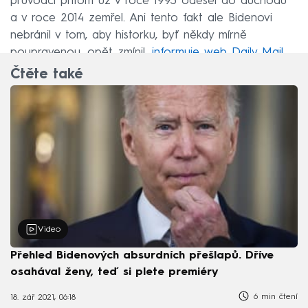
průvodčí přitom už v roce 1993 odešel do důchodu
a v roce 2014 zemřel. Ani tento fakt ale Bidenovi
nebránil v tom, aby historku, byť někdy mírně
poupravenou, opět zmínil,
informuje web Daily Mail
.
Čtěte také
Video
Přehled Bidenových absurdních přešlapů. Dříve
osahával ženy, teď si plete premiéry
6 min čtení
18. zář 2021, 06:18