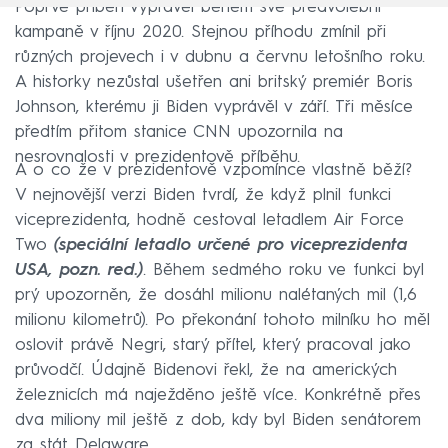
Poprvé příběh vyprávěl během své předvolební
kampaně v říjnu 2020. Stejnou příhodu zmínil při
různých projevech i v dubnu a červnu letošního roku.
A historky nezůstal ušetřen ani britský premiér Boris
Johnson, kterému ji Biden vyprávěl v září. Tři měsíce
předtím přitom stanice CNN upozornila na
nesrovnalosti v prezidentově příběhu.
A o co že v prezidentově vzpomínce vlastně běží?
V nejnovější verzi Biden tvrdí, že když plnil funkci
viceprezidenta, hodně cestoval letadlem Air Force
Two
(speciální letadlo určené pro viceprezidenta
USA, pozn. red.)
. Během sedmého roku ve funkci byl
prý upozorněn, že dosáhl milionu nalétaných mil (1,6
milionu kilometrů). Po překonání tohoto milníku ho měl
oslovit právě Negri, starý přítel, který pracoval jako
průvodčí. Údajně Bidenovi řekl, že na amerických
železnicích má naježděno ještě více. Konkrétně přes
dva miliony mil ještě z dob, kdy byl Biden senátorem
za stát Delaware.