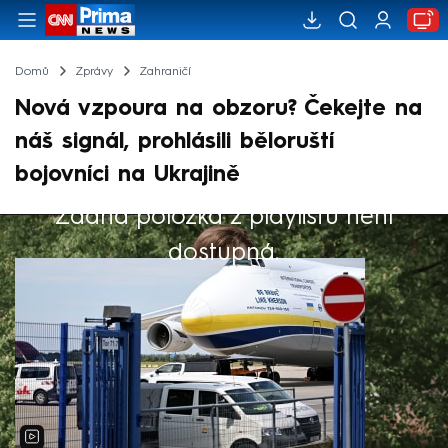
Domů
Zprávy
Zahraničí
Nová vzpoura na obzoru? Čekejte na
náš signál, prohlásili běloruští
bojovníci na Ukrajině
Žádná položka z playlistu není
Výběr redakce
dostupná.