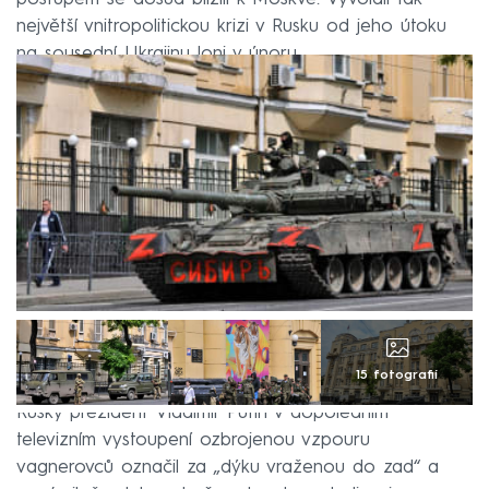
největší vnitropolitickou krizi v Rusku od jeho útoku
na sousední Ukrajinu loni v únoru.
15 fotografií
Ruský prezident Vladimir Putin v dopoledním
televizním vystoupení ozbrojenou vzpouru
vagnerovců označil za „dýku vraženou do zad“ a