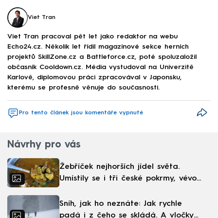
Viet Tran
Viet Tran pracoval pět let jako redaktor na webu
Echo24.cz. Několik let řídil magazínové sekce herních
projektů SkillZone.cz a Battleforce.cz, poté spoluzaložil
občasník Cooldown.cz. Média vystudoval na Univerzitě
Karlově, diplomovou práci zpracovával v Japonsku,
kterému se profesně věnuje do současnosti.
Pro tento článek jsou komentáře vypnuté
Návrhy pro vás
Žebříček nejhorších jídel světa.
Umístily se i tři české pokrmy, vévodí
skandinávská kuchyně
Sníh, jak ho neznáte: Jak rychle
padá i z čeho se skládá. A vločky