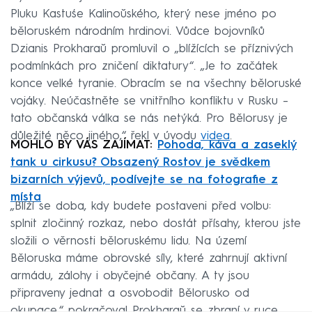
Pluku Kastuśe Kalinoŭského, který nese jméno po
běloruském národním hrdinovi. Vůdce bojovníků
Dzianis Prokharaŭ promluvil o „blížících se příznivých
podmínkách pro zničení diktatury“. „Je to začátek
konce velké tyranie. Obracím se na všechny běloruské
vojáky. Neúčastněte se vnitřního konfliktu v Rusku –
tato občanská válka se nás netýká. Pro Bělorusy je
důležité něco jiného,“ řekl v úvodu
videa
.
MOHLO BY VÁS ZAJÍMAT:
Pohoda, káva a zaseklý
tank u cirkusu? Obsazený Rostov je svědkem
bizarních výjevů, podívejte se na fotografie z
místa
„Blíží se doba, kdy budete postaveni před volbu:
splnit zločinný rozkaz, nebo dostát přísahy, kterou jste
složili o věrnosti běloruskému lidu. Na území
Běloruska máme obrovské síly, které zahrnují aktivní
armádu, zálohy i obyčejné občany. A ty jsou
připraveny jednat a osvobodit Bělorusko od
okupace,“ pokračoval Prokharaŭ se zbraní v ruce.