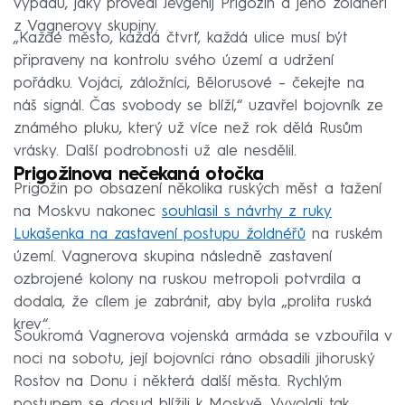
výpadu, jaký provedl Jevgenij Prigožin a jeho žoldnéři
z Vagnerovy skupiny.
„Každé město, každá čtvrť, každá ulice musí být
připraveny na kontrolu svého území a udržení
pořádku. Vojáci, záložníci, Bělorusové – čekejte na
náš signál. Čas svobody se blíží,“ uzavřel bojovník ze
známého pluku, který už více než rok dělá Rusům
vrásky. Další podrobnosti už ale nesdělil.
Prigožinova nečekaná otočka
Prigožin po obsazení několika ruských měst a tažení
na Moskvu nakonec
souhlasil s návrhy z ruky
Lukašenka na zastavení postupu žoldnéřů
na ruském
území. Vagnerova skupina následně zastavení
ozbrojené kolony na ruskou metropoli potvrdila a
dodala, že cílem je zabránit, aby byla „prolita ruská
krev“.
Soukromá Vagnerova vojenská armáda se vzbouřila v
noci na sobotu, její bojovníci ráno obsadili jihoruský
Rostov na Donu i některá další města. Rychlým
postupem se dosud blížili k Moskvě. Vyvolali tak