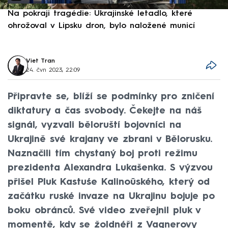
Na pokraji tragédie: Ukrajinské letadlo, které
P
ohrožoval v Lipsku dron, bylo naložené municí
e
Viet Tran
24. čvn 2023, 22:09
Připravte se, blíží se podmínky pro zničení
diktatury a čas svobody. Čekejte na náš
signál, vyzvali běloruští bojovníci na
Ukrajině své krajany ve zbrani v Bělorusku.
Naznačili tím chystaný boj proti režimu
prezidenta Alexandra Lukašenka. S výzvou
přišel Pluk Kastuśe Kalinoŭského, který od
začátku ruské invaze na Ukrajinu bojuje po
boku obránců. Své video zveřejnil pluk v
momentě, kdy se žoldnéři z Vagnerovy