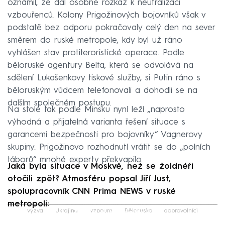
oznámil, že dal osobně rozkaz k neutralizaci
vzbouřenců. Kolony Prigožinových bojovníků však v
podstatě bez odporu pokračovaly celý den na sever
směrem do ruské metropole, kdy byl už ráno
vyhlášen stav protiteroristické operace. Podle
běloruské agentury Belta, která se odvolává na
sdělení Lukašenkovy tiskové služby, si Putin ráno s
běloruským vůdcem telefonovali a dohodli se na
dalším společném postupu.
Na stole tak podle Minsku nyní leží „naprosto
výhodná a přijatelná varianta řešení situace s
garancemi bezpečnosti pro bojovníky“ Vagnerovy
skupiny. Prigožinovo rozhodnutí vrátit se do „polních
táborů“ mnohé experty překvapilo.
Jaká byla situace v Moskvě, než se žoldnéři
otočili zpět? Atmosféru popsal Jiří Just,
spolupracovník CNN Prima NEWS v ruské
metropoli:
Failed to fetch
výzva
Ukrajina
vzpoura
Bělorusko
dobrovolníci