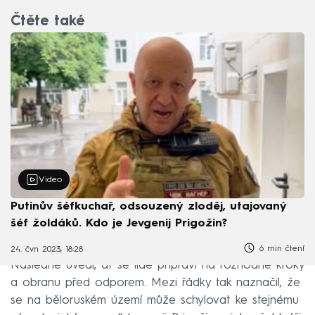
Čtěte také
Video
Putinův šéfkuchař, odsouzený zloděj, utajovaný
šéf žoldáků. Kdo je Jevgenij Prigožin?
6 min čtení
24. čvn 2023, 18:28
Následně uvedl, ať se lidé připraví na rozhodné kroky
a obranu před odporem. Mezi řádky tak naznačil, že
se na běloruském území může schylovat ke stejnému