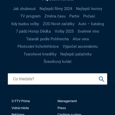
Jak zhubnout
Nejlepší filmy 2024
Nejlepší horory
TV program
Změna času
Partie
Počasí
Kdy budou volby
ZOO Nové začátky
Auto – katalog
7 pádů Honzy Dědka
Volby 2025
Svařené víno
Tatarák podle Pohlreicha
Aloe vera
Pěstování lichořeřišnice
Výpočet ascendentu
Tvarohové knedlíky
Nejlepší palačinky
Švestkový koláč
O FTV Prima
Management
Volná místa
Press
Reklama
Castingy a výzvy