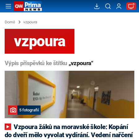
Domů
vzpoura
vzpoura
Výpis příspěvků ke štítku
„vzpoura“
5 fotografií
Vzpoura žáků na moravské škole: Kopání
do dveří mělo vyvolat vydírání. Vedení nařčení