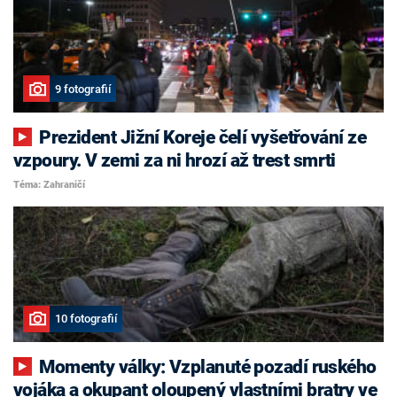
9 fotografií
Prezident Jižní Koreje čelí vyšetřování ze
vzpoury. V zemi za ni hrozí až trest smrti
Téma: Zahraničí
10 fotografií
Momenty války: Vzplanuté pozadí ruského
vojáka a okupant oloupený vlastními bratry ve