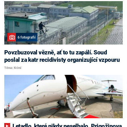
6 fotografií
Povzbuzoval vězně, ať to tu zapálí. Soud
poslal za katr recidivisty organizující vzpouru
Téma: Krimi
Letadlo, které nikdy neselhalo. Prigožinova