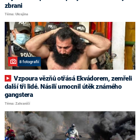
zbrani
Téma: Ukrajina
8 fotografií
Vzpoura vězňů otřásá Ekvádorem, zemřeli
další tři lidé. Násilí umocnil útěk známého
gangstera
Téma: Zahraničí