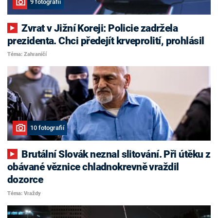
9 fotografií
Zvrat v Jižní Koreji: Policie zadržela
prezidenta. Chci předejít krveprolití, prohlásil
Téma: Zahraničí
10 fotografií
Brutální Slovák neznal slitování. Při útěku z
obávané věznice chladnokrevně vraždil
dozorce
Téma: Vraždy