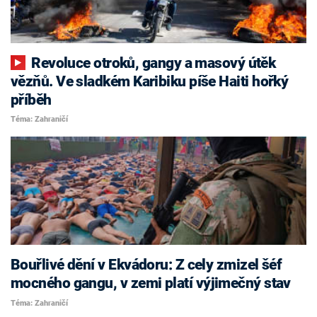
Revoluce otroků, gangy a masový útěk
vězňů. Ve sladkém Karibiku píše Haiti hořký
příběh
Téma: Zahraničí
Bouřlivé dění v Ekvádoru: Z cely zmizel šéf
mocného gangu, v zemi platí výjimečný stav
Téma: Zahraničí