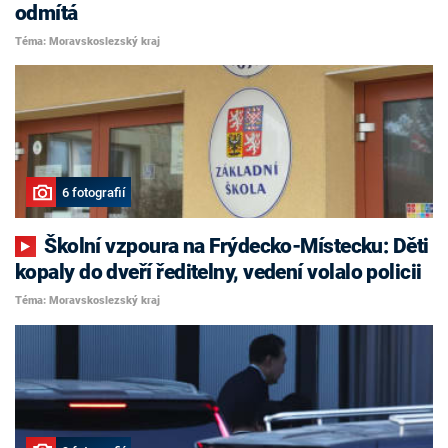
odmítá
Téma: Moravskoslezský kraj
6 fotografií
Školní vzpoura na Frýdecko-Místecku: Děti
kopaly do dveří ředitelny, vedení volalo policii
Téma: Moravskoslezský kraj