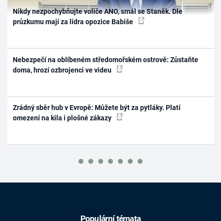
Nikdy nezpochybňujte voliče ANO, smál se Staněk. Dle
průzkumu mají za lídra opozice Babiše
Nebezpečí na oblíbeném středomořském ostrově: Zůstaňte
doma, hrozí ozbrojenci ve videu
Zrádný sběr hub v Evropě: Můžete být za pytláky. Platí
omezení na kila i plošné zákazy
Populární témata