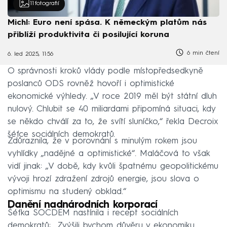
11
fotografií
Michl: Euro není spása. K německým platům nás
přiblíží produktivita či posilující koruna
6 min čtení
6. led 2025, 11:56
O správnosti kroků vlády podle místopředsedkyně
poslanců ODS rovněž hovoří i optimistické
ekonomické výhledy. „V roce 2019 měl být státní dluh
nulový. Chlubit se 40 miliardami připomíná situaci, kdy
se někdo chválí za to, že svítí sluníčko,“ řekla Decroix
šéfce sociálních demokratů.
Zdůraznila, že v porovnání s minulým rokem jsou
vyhlídky „nadějné a optimistické“. Maláčová to však
vidí jinak: „V době, kdy kvůli špatnému geopolitickému
vývoji hrozí zdražení zdrojů energie, jsou slova o
optimismu na studený obklad.“
Danění nadnárodních korporací
Šéfka SOCDEM nastínila i recept sociálních
demokratů: „Zvýšili bychom důvěru v ekonomiku,