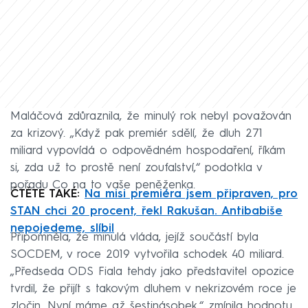
Maláčová zdůraznila, že minulý rok nebyl považován
za krizový. „Když pak premiér sdělí, že dluh 271
miliard vypovídá o odpovědném hospodaření, říkám
si, zda už to prostě není zoufalství,“ podotkla v
pořadu Co na to vaše peněženka.
ČTĚTE TAKÉ:
Na misi premiéra jsem připraven, pro
STAN chci 20 procent, řekl Rakušan. Antibabiše
nepojedeme, slíbil
Připomněla, že minulá vláda, jejíž součástí byla
SOCDEM, v roce 2019 vytvořila schodek 40 miliard.
„Předseda ODS Fiala tehdy jako představitel opozice
tvrdil, že přijít s takovým dluhem v nekrizovém roce je
zločin. Nyní máme až šestinásobek,“ zmínila hodnotu