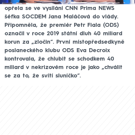
úspěchu? Přestaňte dělat z lidí blázny,
opřela se ve vysílání CNN Prima NEWS
šéfka SOCDEM Jana Maláčová do vlády.
Připomněla, že premiér Petr Fiala (ODS)
označil v roce 2019 státní dluh 40 miliard
korun za „zločin“. První místopředsedkyně
poslaneckého klubu ODS Eva Decroix
kontrovala, že chlubit se schodkem 40
miliard v nekrizovém roce je jako „chválit
se za to, že svítí sluníčko“.