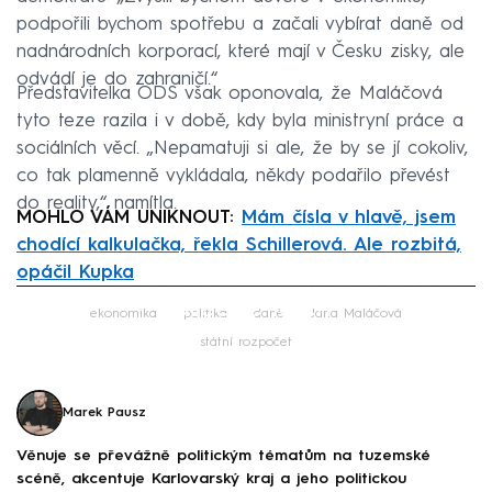
podpořili bychom spotřebu a začali vybírat daně od
nadnárodních korporací, které mají v Česku zisky, ale
odvádí je do zahraničí.“
Představitelka ODS však oponovala, že Maláčová
tyto teze razila i v době, kdy byla ministryní práce a
sociálních věcí. „Nepamatuji si ale, že by se jí cokoliv,
co tak plamenně vykládala, někdy podařilo převést
do reality,“ namítla.
MOHLO VÁM UNIKNOUT:
Mám čísla v hlavě, jsem
chodící kalkulačka, řekla Schillerová. Ale rozbitá,
opáčil Kupka
Failed to fetch
ekonomika
politika
daně
Jana Maláčová
státní rozpočet
Marek Pausz
Věnuje se převážně politickým tématům na tuzemské
scéně, akcentuje Karlovarský kraj a jeho politickou