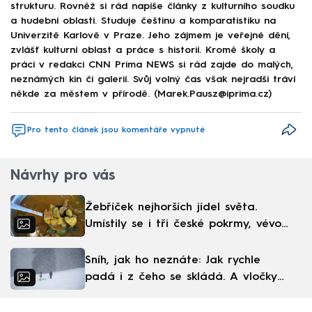
strukturu. Rovněž si rád napíše články z kulturního soudku
a hudební oblasti. Studuje češtinu a komparatistiku na
Univerzitě Karlově v Praze. Jeho zájmem je veřejné dění,
zvlášť kulturní oblast a práce s historií. Kromě školy a
práci v redakci CNN Prima NEWS si rád zajde do malých,
neznámých kin či galerií. Svůj volný čas však nejradši tráví
někde za městem v přírodě. (Marek.Pausz@iprima.cz)
Pro tento článek jsou komentáře vypnuté
Návrhy pro vás
Žebříček nejhorších jídel světa.
Umístily se i tři české pokrmy, vévodí
skandinávská kuchyně
Sníh, jak ho neznáte: Jak rychle
padá i z čeho se skládá. A vločky
nejsou bílé