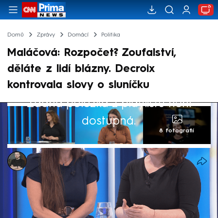
Domů
Zprávy
Domácí
Politika
Maláčová: Rozpočet? Zoufalství,
děláte z lidí blázny. Decroix
kontrovala slovy o sluníčku
Žádná položka z playlistu není
dostupná.
8 fotografií
Marek Pausz
6. led 2025, 21:58
Mluvit o schodku státního rozpočtu v
hodnotě 271,4 miliardy korun jako o