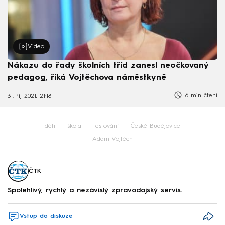
Video
Nákazu do řady školních tříd zanesl neočkovaný
pedagog, říká Vojtěchova náměstkyně
6 min čtení
31. říj 2021, 21:18
děti
škola
testování
České Budějovice
Adam Vojtěch
ČTK
Spolehlivý, rychlý a nezávislý zpravodajský servis.
Vstup do diskuze