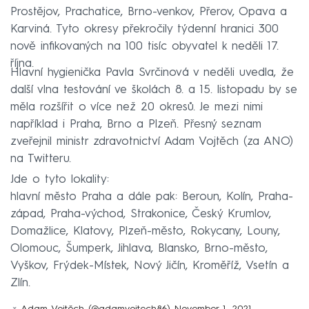
Prostějov, Prachatice, Brno-venkov, Přerov, Opava a
Karviná. Tyto okresy překročily týdenní hranici 300
nově infikovaných na 100 tisíc obyvatel k neděli 17.
října.
Hlavní hygienička Pavla Svrčinová v neděli uvedla, že
další vlna testování ve školách 8. a 15. listopadu by se
měla rozšířit o více než 20 okresů. Je mezi nimi
například i Praha, Brno a Plzeň. Přesný seznam
zveřejnil ministr zdravotnictví Adam Vojtěch (za ANO)
na Twitteru.
Jde o tyto lokality:
hlavní město Praha a dále pak: Beroun, Kolín, Praha-
západ, Praha-východ, Strakonice, Český Krumlov,
Domažlice, Klatovy, Plzeň-město, Rokycany, Louny,
Olomouc, Šumperk, Jihlava, Blansko, Brno-město,
Vyškov, Frýdek-Místek, Nový Jičín, Kroměříž, Vsetín a
Zlín.
— Adam Vojtěch (@adamvojtech86)
November 1, 2021