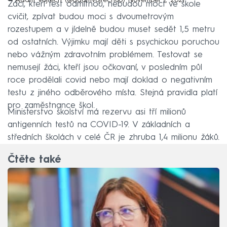
Žáci, kteří test odmítnou, nebudou moct ve škole
cvičit, zpívat budou moci s dvoumetrovým
rozestupem a v jídelně budou muset sedět 1,5 metru
od ostatních. Výjimku mají děti s psychickou poruchou
nebo vážným zdravotním problémem. Testovat se
nemusejí žáci, kteří jsou očkovaní, v posledním půl
roce prodělali covid nebo mají doklad o negativním
testu z jiného odběrového místa. Stejná pravidla platí
pro zaměstnance škol.
Ministerstvo školství má rezervu asi tří milionů
antigenních testů na COVID-19. V základních a
středních školách v celé ČR je zhruba 1,4 milionu žáků.
Čtěte také