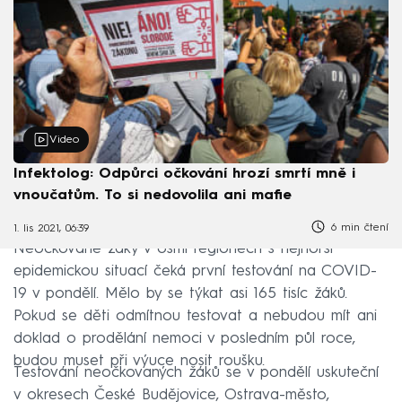
Video
Infektolog: Odpůrci očkování hrozí smrtí mně i
vnoučatům. To si nedovolila ani mafie
6 min čtení
1. lis 2021, 06:39
Neočkované žáky v osmi regionech s nejhorší
epidemickou situací čeká první testování na COVID-
19 v pondělí. Mělo by se týkat asi 165 tisíc žáků.
Pokud se děti odmítnou testovat a nebudou mít ani
doklad o prodělání nemoci v posledním půl roce,
budou muset při výuce nosit roušku.
Testování neočkovaných žáků se v pondělí uskuteční
v okresech České Budějovice, Ostrava-město,