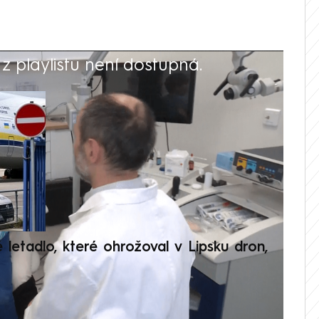
 playlistu není dostupná.
V
é letadlo, které ohrožoval v Lipsku dron,
Přilá
polit