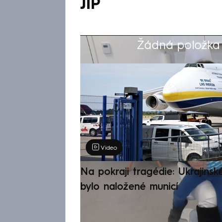
JIP
Žádná položka z
Výběr redakce
Video
Na pokraji tragédie: Ukrajinsk
bylo naložené municí