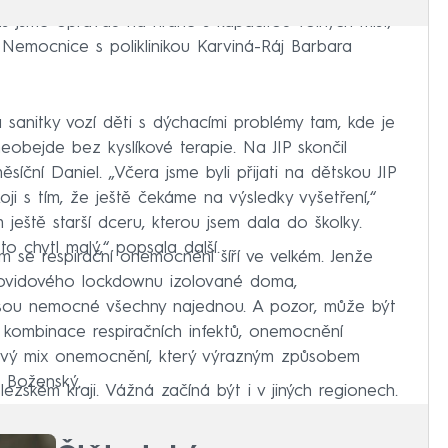
 jsme opravdu na hraně s kapacitou volných míst,“
 Nemocnice s poliklinikou Karviná-Ráj Barbara
sanitky vozí děti s dýchacími problémy tam, kde je
eobejde bez kyslíkové terapie. Na JIP skončil
ěsíční Daniel. „Včera jsme byli přijati na dětskou JIP
i s tím, že ještě čekáme na výsledky vyšetření,“
eště starší dceru, kterou jsem dala do školky.
o chytl malý,“ popsala další.
im se respirační onemocnění šíří ve velkém. Jenže
covidového lockdownu izolované doma,
 jsou nemocné všechny najednou. A pozor, může být
e kombinace respiračních infektů, onemocnění
ový mix onemocnění, který výrazným způsobem
l Boženský.
ezském kraji. Vážná začíná být i v jiných regionech.