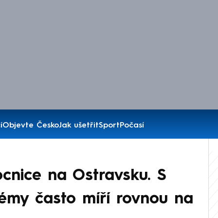
í
Objevte Česko
Jak ušetřit
Sport
Počasí
ocnice na Ostravsku. S
lémy často míří rovnou na