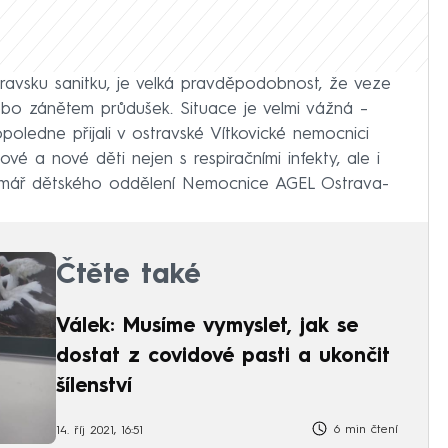
ravsku sanitku, je velká pravděpodobnost, že veze
ebo zánětem průdušek. Situace je velmi vážná –⁠
oledne přijali v ostravské Vítkovické nemocnici
ové a nové děti nejen s respiračními infekty, ale i
 primář dětského oddělení Nemocnice AGEL Ostrava-
Čtěte také
Válek: Musíme vymyslet, jak se
dostat z covidové pasti a ukončit
šílenství
6 min čtení
14. říj 2021, 16:51