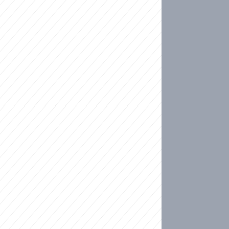
ideo
kat migranty do Česka? Sami by odešli, tvrdí exp
ické sebevraždě