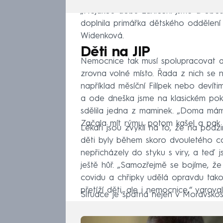
„Nějakou dobu zahlcení jsme a občas
doplnila primářka dětského oddělení
Widenková.
Děti na JIP
Nemocnice tak musí spolupracovat a 
zrovna volné místo. Řada z nich se n
například měsíční Filípek nebo devítim
a ode dneška jsme na klasickém pokoj
sdělila jedna z maminek. „Doma mám j
Začala mít rýmu, potom kašel a pak t
Lékaři jsou zvyklí na to, že na podz
děti byly během skoro dvouletého 
nepřicházely do styku s viry, a teď
ještě hůř. „Samozřejmě se bojíme, ž
covidu a chřipky udělá opravdu tak
přetíží děti, ale i nemocnice,“ varova
Situace je špatná nejen v Moravskosl