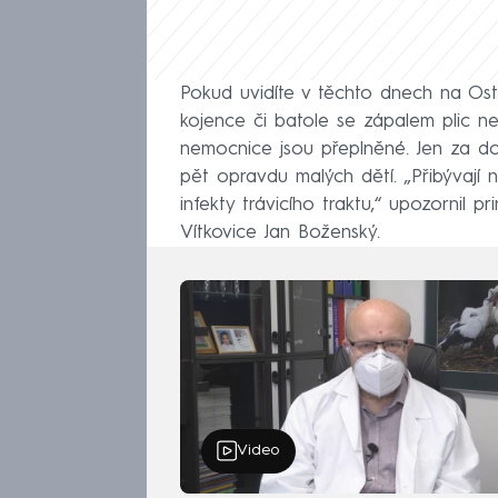
Pokud uvidíte v těchto dnech na Ost
kojence či batole se zápalem plic n
nemocnice jsou přeplněné. Jen za dop
pět opravdu malých dětí. „Přibývají n
infekty trávicího traktu,“ upozornil
Vítkovice Jan Boženský.
Video