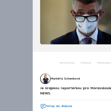
nemocnice
Ostrava
Moravskos
Markéta Schenková
Je krajskou reportérkou pro Moravskosl
NEWS.
Vstup do diskuze