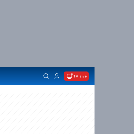
TV živě