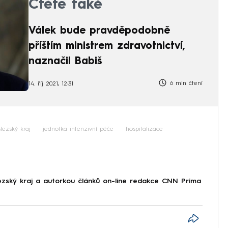
Čtěte také
Válek bude pravděpodobně
příštím ministrem zdravotnictví,
naznačil Babiš
6 min čtení
14. říj 2021, 12:31
lezský kraj
jednotka intenzivní péče
hospitalizace
ezský kraj a autorkou článků on-line redakce CNN Prima