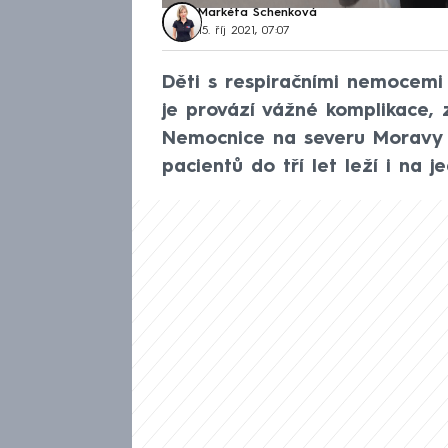
Markéta Schenková
15. říj 2021, 07:07
Děti s respiračními nemocemi
je provází vážné komplikace, 
Nemocnice na severu Moravy a
pacientů do tří let leží i na j