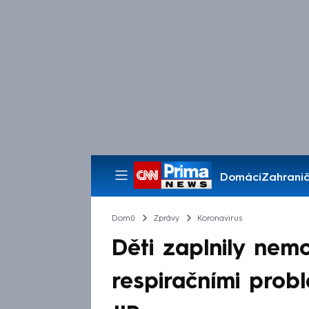
Domácí
Zahranič
Pořady
Domů
Zprávy
Koronavirus
Děti zaplnily nem
respiračními prob