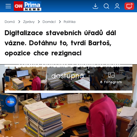
Domů
Zprávy
Domácí
Politika
Digitalizace stavebních úřadů dál
vázne. Dotáhnu to, tvrdí Bartoš,
opozice chce rezignaci
Žádná položka z playlistu není
dostupná.
8 fotografií
Monika Rusová
25. čvc 2024, 20:46
Digitalizace měla proces stavebního řízení
zrychlit a zjednodušit. Jak ale potvrzují další