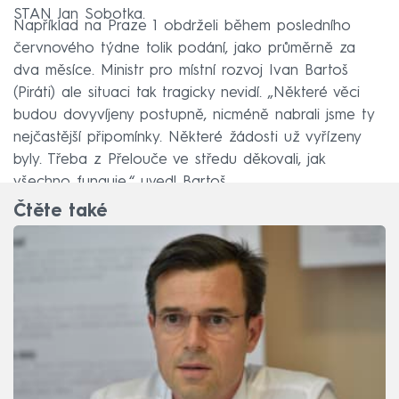
STAN Jan Sobotka.
Například na Praze 1 obdrželi během posledního
červnového týdne tolik podání, jako průměrně za
dva měsíce. Ministr pro místní rozvoj Ivan Bartoš
(Piráti) ale situaci tak tragicky nevidí. „Některé věci
budou dovyvíjeny postupně, nicméně nabrali jsme ty
nejčastější připomínky. Některé žádosti už vyřízeny
byly. Třeba z Přelouče ve středu děkovali, jak
všechno funguje,“ uvedl Bartoš.
Čtěte také