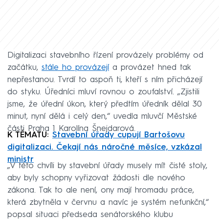
Digitalizaci stavebního řízení provázely problémy od
začátku,
stále ho provázejí
a provázet hned tak
nepřestanou. Tvrdí to aspoň ti, kteří s ním přicházejí
do styku. Úředníci mluví rovnou o zoufalství. „Zjistili
jsme, že úřední úkon, který předtím úředník dělal 30
minut, nyní dělá i celý den,“ uvedla mluvčí Městské
části Praha 1 Karolína Šnejdarová.
K TÉMATU:
Stavební úřady cupují Bartošovu
digitalizaci. Čekají nás náročné měsíce, vzkázal
ministr
„V této chvíli by stavební úřady musely mít čisté stoly,
aby byly schopny vyřizovat žádosti dle nového
zákona. Tak to ale není, ony mají hromadu práce,
která zbytněla v červnu a navíc je systém nefunkční,“
popsal situaci předseda senátorského klubu