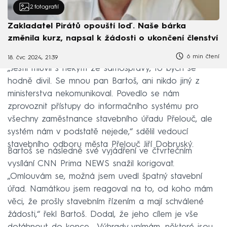
2
fotografií
Zakladatel Pirátů opouští loď. Naše bárka
změnila kurz, napsal k žádosti o ukončení členství
6 min čtení
18. čvc 2024, 21:39
„Jestli mluvil s někým ze samosprávy, to bych se
hodně divil. Se mnou pan Bartoš, ani nikdo jiný z
ministerstva nekomunikoval. Povedlo se nám
zprovoznit přístupy do informačního systému pro
všechny zaměstnance stavebního úřadu Přelouč, ale
systém nám v podstatě nejede,“ sdělil vedoucí
stavebního odboru města Přelouč Jiří Dobruský.
Bartoš se následně své vyjádření ve čtvrtečním
vysílání CNN Prima NEWS snažil korigovat.
„Omlouvám se, možná jsem uvedl špatný stavební
úřad. Namátkou jsem reagoval na to, od koho mám
věci, že prošly stavebním řízením a mají schválené
žádosti,“ řekl Bartoš. Dodal, že jeho cílem je vše