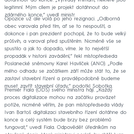
dotáhnout do konce. „Výhrady vnímám, některé jsou
legitimní. Mým cílem je projekt dotáhnout do
zdárného konce,“ uvedl ministr.
Opozice už ale volá po jeho rezignaci. „Odborná
obec varovala před tím, ať se to nespouští, a
dokonce i pan prezident pochopil, že to bude velký
průšvih, a varoval před spuštěním. Nicméně vše se
spustilo a jak to dopadlo, víme. Je to největší
propadák v historii zavádění,“ řekl místopředseda
Poslanecké sněmovny Karel Havlíček (ANO). „Podle
mého odhadu se začátkem září může stát to, že se
zastaví stavební řízení a pravděpodobně budeme
muset zavřít stavební úřady,“ podotkl Sobotka.
Premiér Fiala (ODS) svého ministra hájí. „Každý
proces digitalizace mohou na začátku provázet
potíže, nicméně věřím, že pan místopředseda vlády
Ivan Bartoš digitalizaci stavebního řízení dotáhne do
konce a celý systém bude brzy bez problémů
fungovat,“ uvedl Fiala. Odpovědět úředníkům na