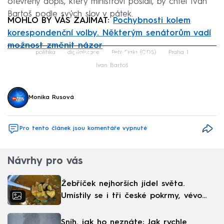
otevřený dopis, který ministrovi poslali, by chtěl Ivan
Bartoš podle svých slov v pátek.
MOHLO BY VÁS ZAJÍMAT:
Pochybnosti kolem
korespondenční volby. Některým senátorům vadí
možnost změnit názor
Failed to fetch
politika
digitalizace
Petr Fiala (ODS)
Praha 1
Ivan Bartoš
Monika Rusová
Pro tento článek jsou komentáře vypnuté
Návrhy pro vás
Žebříček nejhorších jídel světa.
Umístily se i tři české pokrmy, vévodí
skandinávská kuchyně
Sníh, jak ho neznáte: Jak rychle