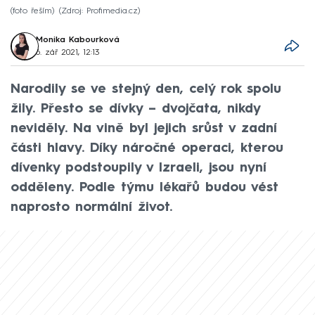
(foto řeším)
Zdroj: Profimedia.cz
Monika Kabourková
6. zář 2021, 12:13
Narodily se ve stejný den, celý rok spolu
žily. Přesto se dívky – dvojčata, nikdy
neviděly. Na vině byl jejich srůst v zadní
části hlavy. Díky náročné operaci, kterou
dívenky podstoupily v Izraeli, jsou nyní
odděleny. Podle týmu lékařů budou vést
naprosto normální život.