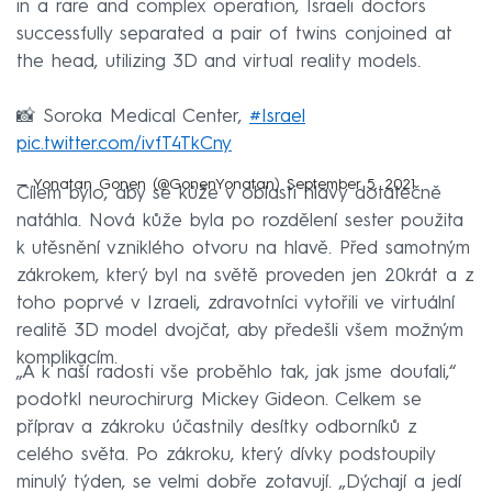
in a rare and complex operation, Israeli doctors
successfully separated a pair of twins conjoined at
the head, utilizing 3D and virtual reality models.
📸 Soroka Medical Center,
#Israel
pic.twitter.com/ivfT4TkCny
— Yonatan Gonen (@GonenYonatan)
September 5, 2021
Cílem bylo, aby se kůže v oblasti hlavy dotatečně
natáhla. Nová kůže byla po rozdělení sester použita
k utěsnění vzniklého otvoru na hlavě. Před samotným
zákrokem, který byl na světě proveden jen 20krát a z
toho poprvé v Izraeli, zdravotníci vytořili ve virtuální
realitě 3D model dvojčat, aby předešli všem možným
komplikacím.
„A k naší radosti vše proběhlo tak, jak jsme doufali,“
podotkl neurochirurg Mickey Gideon. Celkem se
příprav a zákroku účastnily desítky odborníků z
celého světa. Po zákroku, který dívky podstoupily
minulý týden, se velmi dobře zotavují. „Dýchají a jedí