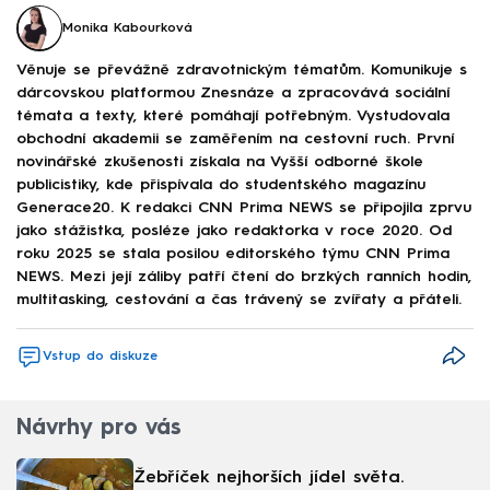
Monika Kabourková
Věnuje se převážně zdravotnickým tématům. Komunikuje s
dárcovskou platformou Znesnáze a zpracovává sociální
témata a texty, které pomáhají potřebným. Vystudovala
obchodní akademii se zaměřením na cestovní ruch. První
novinářské zkušenosti získala na Vyšší odborné škole
publicistiky, kde přispívala do studentského magazínu
Generace20. K redakci CNN Prima NEWS se připojila zprvu
jako stážistka, posléze jako redaktorka v roce 2020. Od
roku 2025 se stala posilou editorského týmu CNN Prima
NEWS. Mezi její záliby patří čtení do brzkých ranních hodin,
multitasking, cestování a čas trávený se zvířaty a přáteli.
Vstup do diskuze
Návrhy pro vás
Žebříček nejhorších jídel světa.