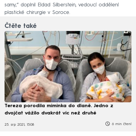
samy,“ doplnil Eldad Silberstein, vedoucí oddělení
plastické chirurgie v Soroce.
Čtěte také
Tereza porodila miminka do dlaně. Jedno z
dvojčat vážilo dvakrát víc než druhé
6 min čtení
operace
dítě
Izrael
dvojčata
dívky
25. srp 2021, 15:08