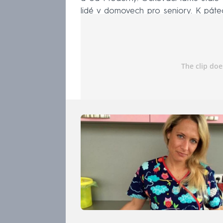
lidé v domovech pro seniory. K pát
zdravotnictví podáno 343 269 dávek,