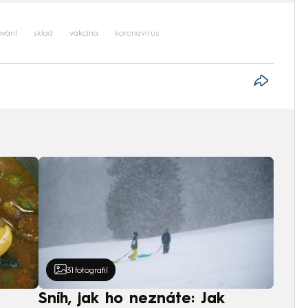
ování
sklad
vakcína
koronavirus
31
fotografií
Sníh, jak ho neznáte: Jak