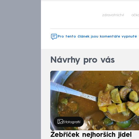
zdravotnictví
očk
Pro tento článek jsou komentáře vypnuté
Návrhy pro vás
5
fotografií
Žebříček nejhorších jídel