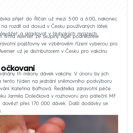
ávka přijet do Říčan už mezi 5:00 a 6:00, nakonec
, na rozdíl od dosud v Česku používaných látek
řevážet a skladovat v hlubokých mrazech.
stí firma Avenier ze skupiny Agel podnikatele
avotní pojišťovny ve výběrovém řízení vyberou pro
 Avenier už je distributorem v Česku pro vakcínu
í očkovaní
nány tři miliony dávek vakcíny. V únoru by jich
la tento týden na jednání sněmovního podvýboru
vání Kateřina Baťhová. Ředitelka zdravotní péče
iku Jarmila Dolečková v rozhovoru pro páteční MF
a dovézt přes 170 000 dávek. Další dodávky se
.