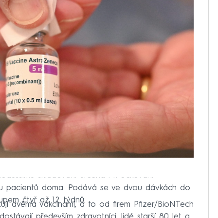
oduššímu skladování určena i k očkování
bo u pacientů doma. Podává se ve dvou dávkách do
tupem čtyř až 12 týdnů.
kují dvěma vakcínami, a to od firem Pfizer/BioNTech
stávají především zdravotníci, lidé starší 80 let a