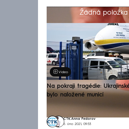
Žádná položka z
Výběr redakce
Video
Na pokraji tragédie: Ukrajinsk
bylo naložené municí
ČTK
,
Anna Fedorov
6. úno 2021, 09:53