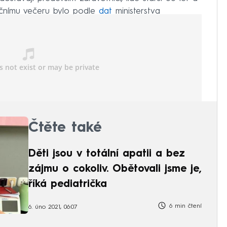
ečnímu večeru bylo podle
dat
ministerstva
 89 138 lidí dostalo i potřebnou druhou dávku.
Čtěte také
Děti jsou v totální apatii a bez
zájmu o cokoliv. Obětovali jsme je,
říká pediatrička
6 min čtení
6. úno 2021, 06:07