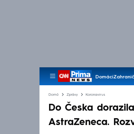
Domácí
Zahranič
Pořady
Domů
Zprávy
Koronavirus
Do Česka dorazila
AstraZeneca. Rozv