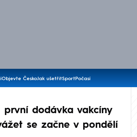
í
Objevte Česko
Jak ušetřit
Sport
Počasí
 první dodávka vakcíny
ážet se začne v pondělí