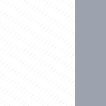
ideo
kat migranty do Česka? Sami by odešli, tvrdí exp
ické sebevraždě