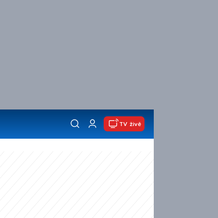
TV živě