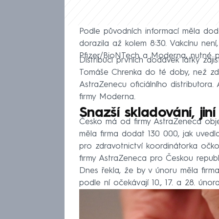
Podle původních informací měla dod
dorazila až kolem 8:30. Vakcínu není
Pfizer/BioNTech a Moderna, nutné p
Distribuci prvních dodávek látky zaji
Tomáše Chrenka do té doby, než zdr
AstraZenecu oficiálního distributora.
firmy Moderna.
Snazší skladování, jin
Česko má od firmy AstraZeneca objed
měla firma dodat 130 000, jak uved
pro zdravotnictví koordinátorka očko
firmy AstraZeneca pro Českou republ
Dnes řekla, že by v únoru měla firm
podle ní očekávají 10., 17. a 28. února