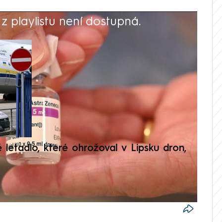
 playlistu není dostupná.
V
é letadlo, které ohrožoval v Lipsku dron,
Přilá
polit