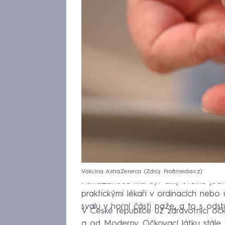
Vakcína AstraZeneca
Zdroj: Profimedia.cz
AstraZeneca má být díky svému jedn
praktickými lékaři v ordinacích ne
svalu v horní části paže, a to s ods
V České republice už zdravotníci oč
a od Moderny. Očkovací látku stále do