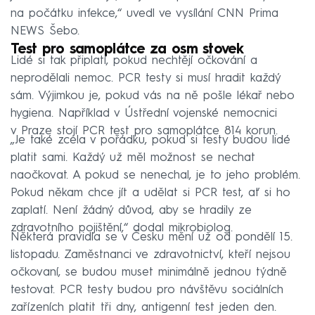
na počátku infekce,“ uvedl ve vysílání CNN Prima
NEWS Šebo.
Test pro samoplátce za osm stovek
Lidé si tak připlatí, pokud nechtějí očkování a
neprodělali nemoc. PCR testy si musí hradit každý
sám. Výjimkou je, pokud vás na ně pošle lékař nebo
hygiena. Například v Ústřední vojenské nemocnici
v Praze stojí PCR test pro samoplátce 814 korun.
„Je také zcela v pořádku, pokud si testy budou lidé
platit sami. Každý už měl možnost se nechat
naočkovat. A pokud se nenechal, je to jeho problém.
Pokud někam chce jít a udělat si PCR test, ať si ho
zaplatí. Není žádný důvod, aby se hradily ze
zdravotního pojištění,“ dodal mikrobiolog.
Některá pravidla se v Česku mění už od pondělí 15.
listopadu. Zaměstnanci ve zdravotnictví, kteří nejsou
očkovaní, se budou muset minimálně jednou týdně
testovat. PCR testy budou pro návštěvu sociálních
zařízeních platit tři dny, antigenní test jeden den.