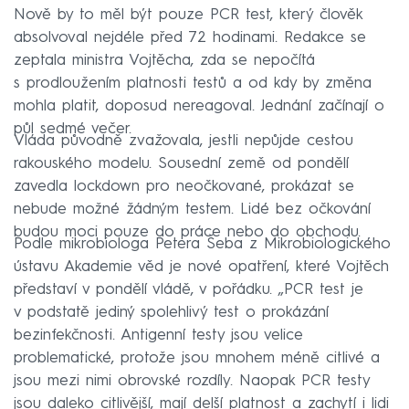
Nově by to měl být pouze PCR test, který člověk
absolvoval nejdéle před 72 hodinami. Redakce se
zeptala ministra Vojtěcha, zda se nepočítá
s prodloužením platnosti testů a od kdy by změna
mohla platit, doposud nereagoval. Jednání začínají o
půl sedmé večer.
Vláda původně zvažovala, jestli nepůjde cestou
rakouského modelu. Sousední země od pondělí
zavedla lockdown pro neočkované, prokázat se
nebude možné žádným testem. Lidé bez očkování
budou moci pouze do práce nebo do obchodu.
Podle mikrobiologa Petera Šeba z Mikrobiologického
ústavu Akademie věd je nové opatření, které Vojtěch
představí v pondělí vládě, v pořádku. „PCR test je
v podstatě jediný spolehlivý test o prokázání
bezinfekčnosti. Antigenní testy jsou velice
problematické, protože jsou mnohem méně citlivé a
jsou mezi nimi obrovské rozdíly. Naopak PCR testy
jsou daleko citlivější, mají delší platnost a zachytí i lidi