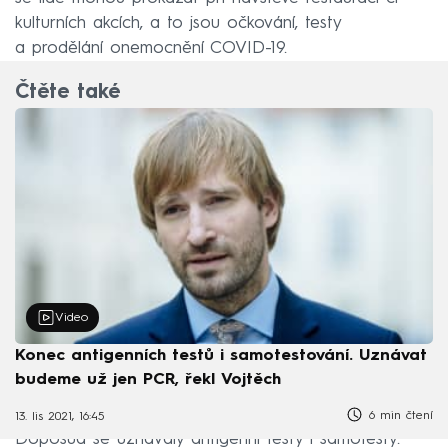
kulturních akcích, a to jsou očkování, testy
a prodělání onemocnění COVID-19.
Čtěte také
Video
Konec antigenních testů i samotestování. Uznávat
budeme už jen PCR, řekl Vojtěch
6 min čtení
13. lis 2021, 16:45
Doposud se uznávaly antigenní testy i samotesty.