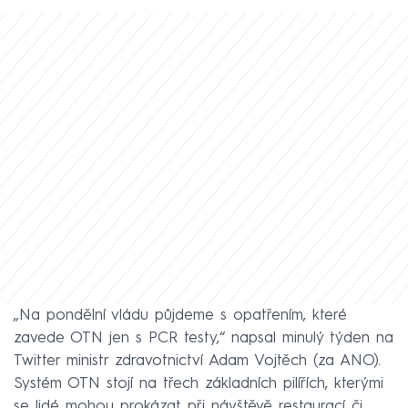
„Na pondělní vládu půjdeme s opatřením, které
zavede OTN jen s PCR testy,“ napsal minulý týden na
Twitter ministr zdravotnictví Adam Vojtěch (za ANO).
Systém OTN stojí na třech základních pilířích, kterými
se lidé mohou prokázat při návštěvě restaurací či