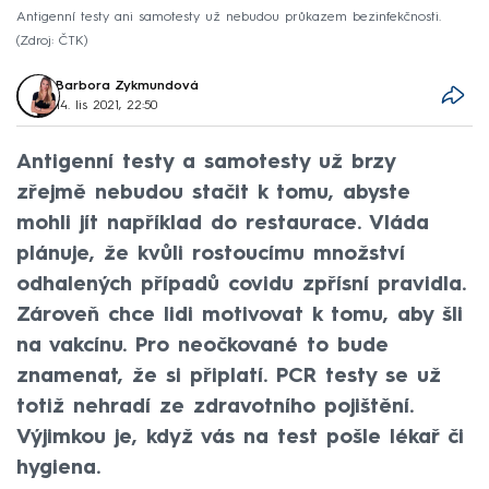
Antigenní testy ani samotesty už nebudou průkazem bezinfekčnosti.
Zdroj: ČTK
Barbora Zykmundová
14. lis 2021, 22:50
Antigenní testy a samotesty už brzy
zřejmě nebudou stačit k tomu, abyste
mohli jít například do restaurace. Vláda
plánuje, že kvůli rostoucímu množství
odhalených případů covidu zpřísní pravidla.
Zároveň chce lidi motivovat k tomu, aby šli
na vakcínu. Pro neočkované to bude
znamenat, že si připlatí. PCR testy se už
totiž nehradí ze zdravotního pojištění.
Výjimkou je, když vás na test pošle lékař či
hygiena.