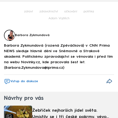
zdraví
zdravotnictví
očkování
politika
Adam Vojtěch
Barbora Zykmundová
Barbora Zykmundová (rozená Zpěváčková) v CNN Prima
NEWS sleduje hlavně dění ve Sněmovně a Strakově
akademii. Politickému zpravodajství se věnovala i před tím
na webu Novinky.cz, kde pracovala šest let.
(Barbora.Zykmundova@iprima.cz)
Vstup do diskuze
Návrhy pro vás
Žebříček nejhorších jídel světa.
Umístily se i tři české pokrmy, vévodí