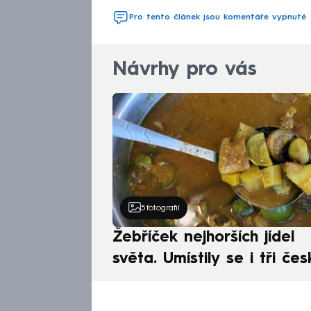
Pro tento článek jsou komentáře vypnuté
Návrhy pro vás
5
fotografií
Žebříček nejhorších jídel
světa. Umístily se i tři čes
pokrmy, vévodí skandináv
kuchyně