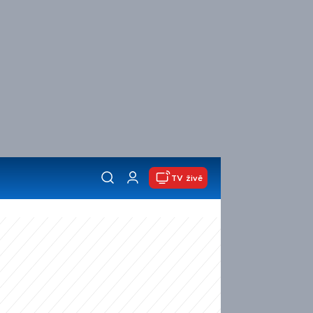
TV živě