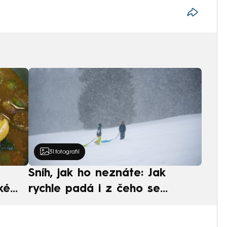
31
fotografií
Sníh, jak ho neznáte: Jak
ké
rychle padá i z čeho se
ská
skládá. A vločky nejsou bílé