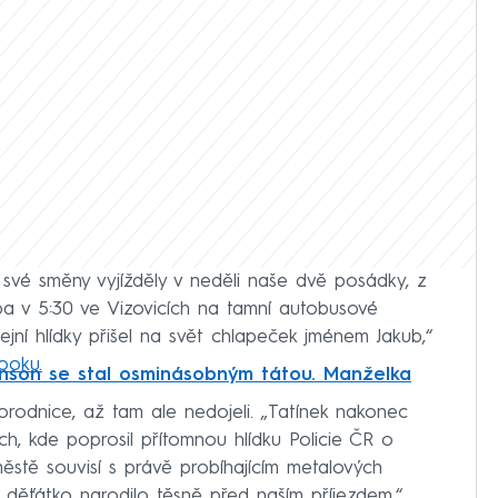
 své směny vyjížděly v neděli naše dvě posádky, z
ba v 5:30 ve Vizovicích na tamní autobusové
ejní hlídky přišel na svět chlapeček jménem Jakub,“
booku.
hnson se stal osminásobným tátou. Manželka
orodnice, až tam ale nedojeli. „Tatínek nakonec
ch, kde poprosil přítomnou hlídku Policie ČR o
ěstě souvisí s právě probíhajícím metalových
 děťátko narodilo těsně před naším příjezdem,“