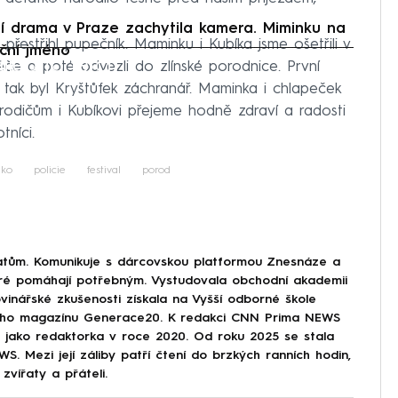
 drama v Praze zachytila kamera. Miminku na
přestřihl pupečník. Maminku i Kubíka jsme ošetřili v
iční jméno
iled to fetch
če a poté odvezli do zlínské porodnice. První
, tak byl Kryštůfek záchranář. Maminka i chlapeček
rodičům i Kubíkovi přejeme hodně zdraví a radosti
tníci.
ko
policie
festival
porod
tům. Komunikuje s dárcovskou platformou Znesnáze a
eré pomáhají potřebným. Vystudovala obchodní akademii
vinářské zkušenosti získala na Vyšší odborné škole
tského magazínu Generace20. K redakci CNN Prima NEWS
ze jako redaktorka v roce 2020. Od roku 2025 se stala
. Mezi její záliby patří čtení do brzkých ranních hodin,
zvířaty a přáteli.