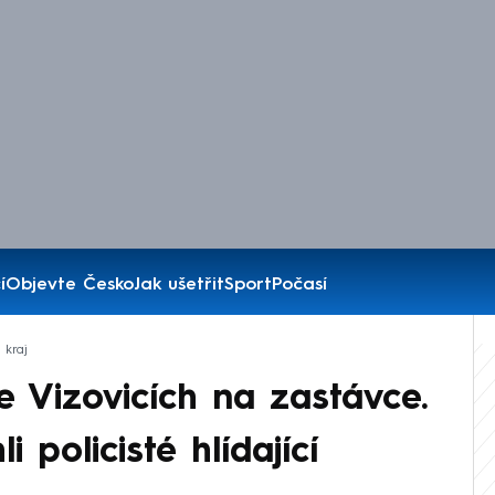
í
Objevte Česko
Jak ušetřit
Sport
Počasí
 kraj
e Vizovicích na zastávce.
policisté hlídající