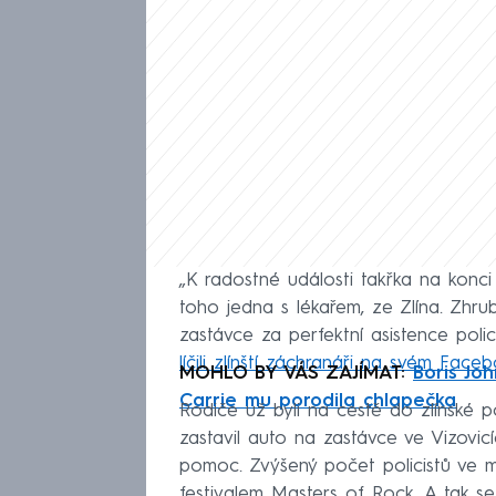
„K radostné události takřka na konci
toho jedna s lékařem, ze Zlína. Zhru
zastávce za perfektní asistence polic
líčili zlínští záchranáři na svém Face
MOHLO BY VÁS ZAJÍMAT:
Boris Jo
Carrie mu porodila chlapečka
Rodiče už byli na cestě do zlínské p
zastavil auto na zastávce ve Vizovicí
pomoc. Zvýšený počet policistů ve m
festivalem Masters of Rock. A tak se