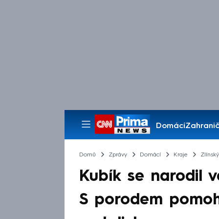
Domácí
Zahranič
Pořady
Domů
Zprávy
Domácí
Kraje
Zlínský
Kubík se narodil v
S porodem pomohli 