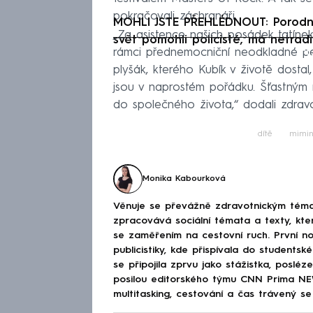
pokračovali záchranáři.
MOHLI JSTE PŘEHLÉDNOUT: Porodní
„Za asistence našich posádek tatínek 
svět pomohli policisté, má netrad
Fa
rámci přednemocniční neodkladné pé
plyšák, kterého Kubík v životě dostal
jsou v naprostém pořádku. Šťastným 
do společného života,“ dodali zdravo
dítě
mimin
Monika Kabourková
Věnuje se převážně zdravotnickým téma
zpracovává sociální témata a texty, kt
se zaměřením na cestovní ruch. První no
publicistiky, kde přispívala do studen
se připojila zprvu jako stážistka, poslé
posilou editorského týmu CNN Prima NEWS
multitasking, cestování a čas trávený se 