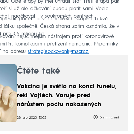
tábů. Obě etapy by měl uhradit stát. Třetí etapa pak
eří si už ale očkování budou platit sami. Vedle
hat naočkovat i v soukromých centrech.
přesnit počet lidí v jednotlivých skupinách kvůli
í látku společně. Česká strana zatím oznámila, že v
ro 3,5 milionu lidí.
ování nejúčinnějším nástrojem proti koronavirové
mrtím, komplikacím i přetížení nemocnic. Připomínky
ří na adresu
strategieockovani@mzcr.cz.
Čtěte také
Vakcína je světlo na konci tunelu,
řekl Vojtěch. Varuje před
nárůstem počtu nakažených
6 min čtení
29. srp 2020, 10:05