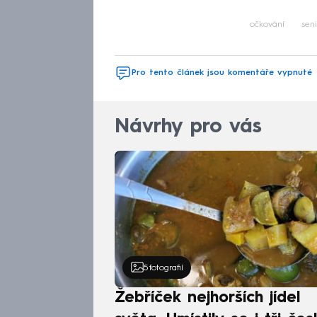
očkování
seni
Pro tento článek jsou komentáře vypnuté
Návrhy pro vás
5
fotografií
Žebříček nejhorších jídel