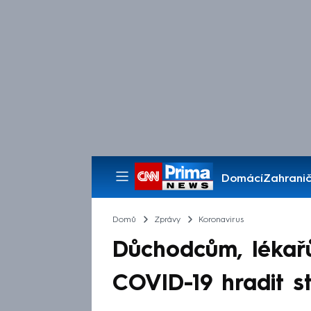
Domácí
Zahranič
Pořady
Domů
Zprávy
Koronavirus
Důchodcům, lékař
COVID-19 hradit stá