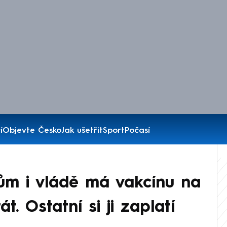
í
Objevte Česko
Jak ušetřit
Sport
Počasí
ům i vládě má vakcínu na
t. Ostatní si ji zaplatí