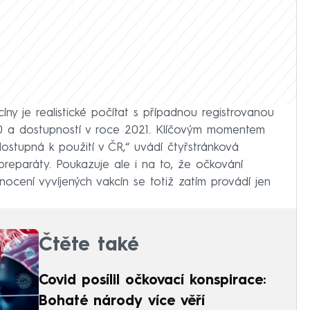
cíny je realistické počítat s případnou registrovanou
20 a dostupností v roce 2021. Klíčovým momentem
ostupná k použití v ČR,“ uvádí čtyřstránková
í preparáty. Poukazuje ale i na to, že očkování
nocení vyvíjených vakcín se totiž zatím provádí jen
Čtěte také
Covid posílil očkovací konspirace:
Bohaté národy více věří