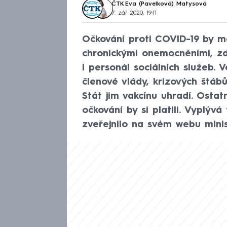
ČTK
,
Eva (Pavelková) Matysová
7. zář 2020, 19:11
Očkování proti COVID-19 by měl
chronickými onemocněními, zdr
i personál sociálních služeb.
členové vlády, krizových štáb
Stát jim vakcínu uhradí. Ostatn
očkování by si platili. Vyplýv
zveřejnilo na svém webu minis