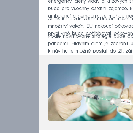
energetiky, členy vlády a krizových š
bude pro všechny ostatní zájemce, kt
ambulancí a nemocnic se mohou nec
Statistici a zdravotníci budou muset u
množství vakcín. EU nakoupí očkovac
první vlně bude potřebovat očkování p
Podle navrhované strategie bude očk
pandemii. Hlavním cílem je zabránit ú
k návrhu je možné posílat do 21. zá