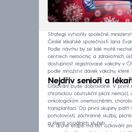
Strategii vytvořily společně minister
České lékařské společnosti Jana Eva
Podle návrhu by se lidé mohli nechat
centrech nemocnic a zdravotních úst
dostupnost registrované vakcíny v Č
podle množství dávek vakcíny, které se 
Nejdřív senioři a lékař
Očkování bude dobrovolné. V první et
chronickou obstrukční plicní nemocí,
onkologickým onemocněním, chorobam
transplantaci. Do první skupiny patří 
pohotovostí, záchranné služby, plicní
a klienti sociálních služeb.
Ve druhé etapě má být očkování pro p