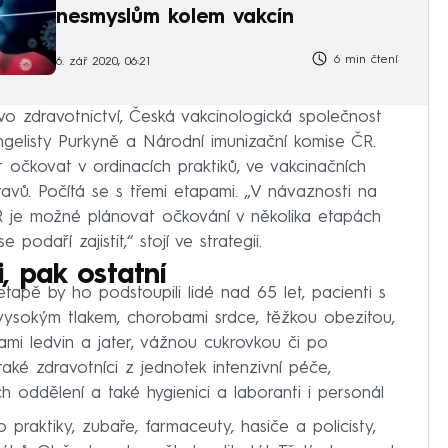
nesmyslům kolem vakcín
6 min čtení
6. zář 2020, 06:21
stvo zdravotnictví, Česká vakcinologická společnost
ngelisty Purkyně a Národní imunizační komise ČR.
 očkovat v ordinacích praktiků, ve vakcinačních
avů. Počítá se s třemi etapami. „V návaznosti na
R je možné plánovat očkování v několika etapách
podaří zajistit,“ stojí ve strategii.
i, pak ostatní
apě by ho podstoupili lidé nad 65 let, pacienti s
 vysokým tlakem, chorobami srdce, těžkou obezitou,
i ledvin a jater, vážnou cukrovkou či po
také zdravotníci z jednotek intenzivní péče,
ch oddělení a také hygienici a laboranti i personál
raktiky, zubaře, farmaceuty, hasiče a policisty,