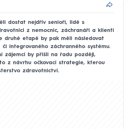
i dostat nejdřív senioři, lidé s
avotníci z nemocnic, záchranáři a klienti
 Ve druhé etapě by pak měli následovat
ů či integrovaného záchranného systému.
í zájemci by přišli na řadu později,
á to z návrhu očkovací strategie, kterou
terstvo zdravotnictví.