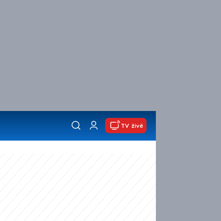
TV živě