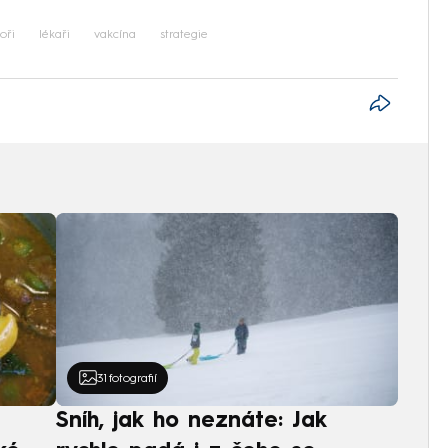
oři
lékaři
vakcína
strategie
31
fotografií
Sníh, jak ho neznáte: Jak