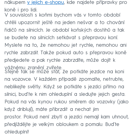
nákupem
v jejich e-shopu
, kde najdete přípravky pro
koně i pro lidi.
V souvislosti s koňmi bychom vás v tomto období
chtěli upozornit ještě na jeden nešvar a to chování
řidičů na silnicích. Je období koňských dostihů a tak
se budete na silnicích setkávat s přepravou koní.
Myslete na to, že nemohou jet rychle, nemohou ani
rychle zabrzdit. Takže pokud auto s přepravou koně
předjedete a pak rychle zabrzdíte, může dojít k
vážnému zranění zvířete.
Stejně tak se může stát, že potkáte jezdce na koni
na vozovce. V každém případě zpomalte, netrubte,
neblikejte světly. Když se potkáte s jezdci přímo na
silnici, buďte k nim ohleduplní a sledujte jejich gesta.
Pokud na vás kynou rukou směrem do vozovky (jako
když driblují), máte přibrzdit a nechat jim
prostor. Pokud není zbytí a jezdci nemají kam uhnout,
předjíždějte je velkým obloukem a pomalu. Buďte
ohleduplní!