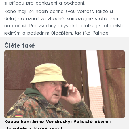
si příjdou pro pohlazení a podrbání.
Koně mají 24 hodin denně svou volnost, takže si
dělají, co uznají za vhodné, samozřejmě s ohledem
na počasí. Pro všechny obyvatele statku je toto místo
jediným a posledním útočištěm. Jak říká Patricie:
Čtěte také
Kauza koní Jiřího Vondrušky: Policisté obvinili
chovatele z týrání zvířat