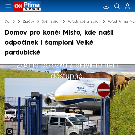
Domů
Zprávy
Svět zvířat
Pořady světa zvířat
Pořad Prima Maz
Domov pro koně: Místo, kde našli
odpočinek i šampioni Velké
pardubické
Žádná položka z playlistu není
Výběr redakce
dostupná.