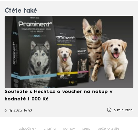
Čtěte také
Soutěžte s Hecht.cz o voucher na nákup v
hodnotě 1 000 Kč
6 min čtení
6. říj 2023, 14:40
odpočinek
charita
domov
seno
péče o zvíře