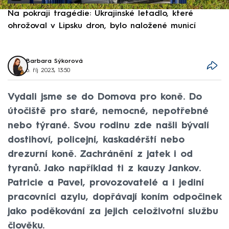
Na pokraji tragédie: Ukrajinské letadlo, které
P
ohrožoval v Lipsku dron, bylo naložené municí
e
Barbara Sýkorová
6. říj 2023, 13:50
Vydali jsme se do Domova pro koně. Do
útočiště pro staré, nemocné, nepotřebné
nebo týrané. Svou rodinu zde našli bývalí
dostihoví, policejní, kaskadérští nebo
drezurní koně. Zachránění z jatek i od
tyranů. Jako například ti z kauzy Jankov.
Patricie a Pavel, provozovatelé a i jediní
pracovníci azylu, dopřávají koním odpočinek
jako poděkování za jejich celoživotní službu
člověku.