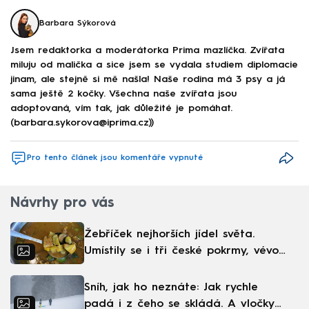
Barbara Sýkorová
Jsem redaktorka a moderátorka Prima mazlíčka. Zvířata
miluju od malička a sice jsem se vydala studiem diplomacie
jinam, ale stejně si mě našla! Naše rodina má 3 psy a já
sama ještě 2 kočky. Všechna naše zvířata jsou
adoptovaná, vím tak, jak důležité je pomáhat.
(barbara.sykorova@iprima.cz))
Pro tento článek jsou komentáře vypnuté
Návrhy pro vás
Žebříček nejhorších jídel světa.
Umístily se i tři české pokrmy, vévodí
skandinávská kuchyně
Sníh, jak ho neznáte: Jak rychle
padá i z čeho se skládá. A vločky