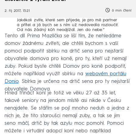
6 min čtení
2. říj 2017, 15:21
Jakékoli zvíře, které sem přijede, je pro mě partner
a přítel a já bych se s ním už nedovedla rozloučit.
Od nás žádný kůň neodjíždí. Jen do nebe.“
Tento díl Prima Mazlíčka se liší tím, že nehledáme
domov žádnému zvířeti, ale chtěli bychom s vaší
pomocí podpořit sbírku na drtič sena pro nejstarší
obyvatele domova pro koně, pro ty, kteří už nemají
zuby. Pokud byste chtěli Domov pro koně podpořit,
můžete například využít sbírku na
webovém portálu
Donio
. Sbírka je určena na drtič sena pro ty nejstarší
obyvatele Domova.
Hned třináct koní je totiž ve věku 27 až 35 let,
takové seniory na jendom místě asi nikde v Česku
nenajdete. Se stářím se pojí mnoho neduh a jedna z
nich je, že tito staroušci nemají zuby, a tak se jim
seno máčí, drtič by tak azylu moc pomohl. Pomoci
můžete i virtuální adopcí koní nebo například