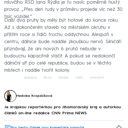
mluvčího ŘSD Jana Rýdla je tu navíc poměrně hustý
provoz. „Přes den tudy v průměru projede víc než 30
tisíc vozidel.“
Další dva pruhy by měly být hotové do konce roku.
Až s dokončením staveb na městském okruhu v
příštím roce si řidiči trochu oddychnou. Alespoň v
centru, dálnice bude nadále zkouškou nervů. Silničáři
přiznávají, že ani nových 6 pruhů nebude v
budoucnu kapacitně stačit. A pokud se nedokončí
dálniční síť po celé republice, budou se v těchto
místech i nadále tvořit kolony.
doprava
Brno
stavba
řidiči
omezení
Hedvika Kropáčková
Je krajskou reportérkou pro Jihomoravský kraj a autorkou
článků on-line redakce CNN Prima NEWS.
Pro tento článek jsou komentáře vypnuté