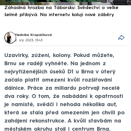
Záhadná hrozba na Táborsku: Svědectví o velké
S
šelmě přibývá. Na internetu kolují nové záběry
d
Hedvika Kropáčková
2. srp 2023, 13:43
Uzavírky, zúžení, kolony. Pokud můžete,
Brnu se raději vyhněte. Na jednom z
nejvytíženějších úseků D1 u Brna v úterý
začalo platit omezení kvůli rozšiřování
dálnice. Práce za miliardu potrvají necelé
dva roky. O tom, že nabádání k opatrnosti
je namístě, svědčí i nehoda několika aut,
která se stala před omezením jen chvíli po
zahájení rekonstrukce. A kvůli stavbám na
městském okruhu stojí i centrum Brna.