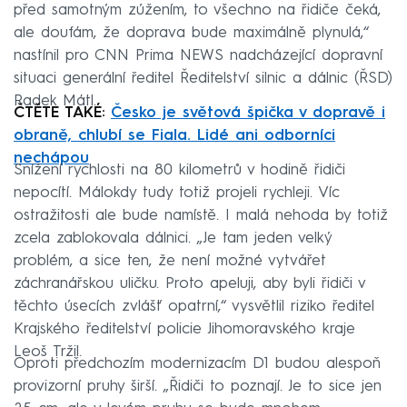
před samotným zúžením, to všechno na řidiče čeká,
ale doufám, že doprava bude maximálně plynulá,“
nastínil pro CNN Prima NEWS nadcházející dopravní
situaci generální ředitel Ředitelství silnic a dálnic (ŘSD)
Radek Mátl.
ČTĚTE TAKÉ:
Česko je světová špička v dopravě i
obraně, chlubí se Fiala. Lidé ani odborníci
nechápou
Snížení rychlosti na 80 kilometrů v hodině řidiči
nepocítí. Málokdy tudy totiž projeli rychleji. Víc
ostražitosti ale bude namístě. I malá nehoda by totiž
zcela zablokovala dálnici. „Je tam jeden velký
problém, a sice ten, že není možné vytvářet
záchranářskou uličku. Proto apeluji, aby byli řidiči v
těchto úsecích zvlášť opatrní,“ vysvětlil riziko ředitel
Krajského ředitelství policie Jihomoravského kraje
Leoš Tržil.
Oproti předchozím modernizacím D1 budou alespoň
provizorní pruhy širší. „Řidiči to poznají. Je to sice jen