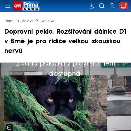
Domů
Zprávy
Doprava
Dopravní peklo. Rozšiřování dálnice D1
v Brně je pro řidiče velkou zkouškou
nervů
Žádná položka z playlistu není
Výběr redakce
dostupná.