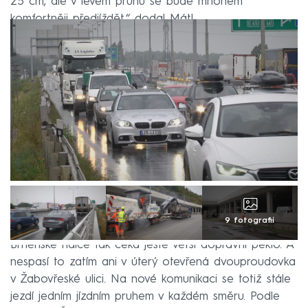
25 cm, ale v levém pruhu se bude mnohem
komfortněji předjíždět,“ dodal Mátl.
9 fotografií
Brněnské řidiče tak čeká ještě větší dopravní peklo. A
nespasí to zatím ani v úterý otevřená dvouproudovka
v Žabovřeské ulici. Na nové komunikaci se totiž stále
jezdí jedním jízdním pruhem v každém směru. Podle