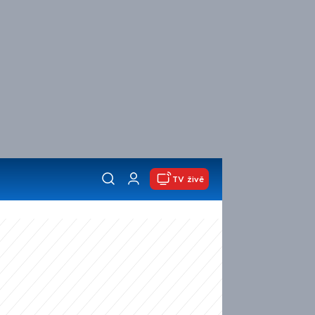
TV živě