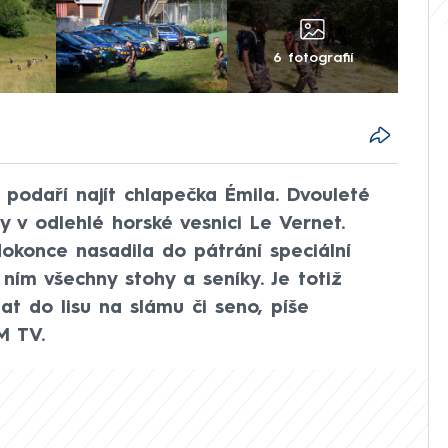
6 fotografií
 podaří najít chlapečka Émila. Dvouleté
ny v odlehlé horské vesnici Le Vernet.
e dokonce nasadila do pátrání speciální
ním všechny stohy a seníky. Je totiž
t do lisu na slámu či seno, píše
M TV.