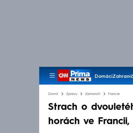
Domácí
Zahranič
Pořady
Domů
Zprávy
Zahraničí
Francie
Strach o dvouleté
horách ve Francii,