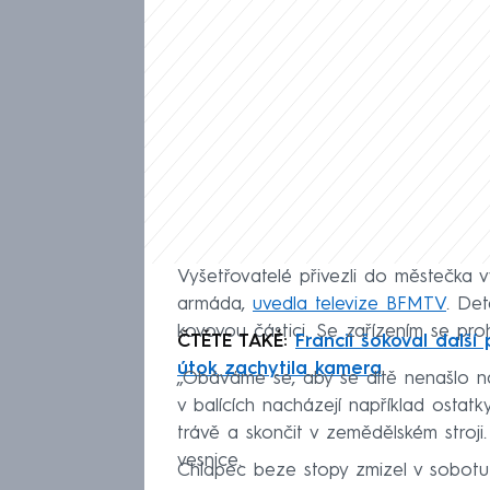
Vyšetřovatelé přivezli do městečka v
armáda,
uvedla televize BFMTV
. Det
kovovou částici. Se zařízením se proh
ČTĚTE TAKÉ:
Francii šokoval další
útok zachytila kamera
„Obáváme se, aby se dítě nenašlo na
v balících nacházejí například ostat
trávě a skončit v zemědělském stroji.
vesnice.
Chlapec beze stopy zmizel v sobotu