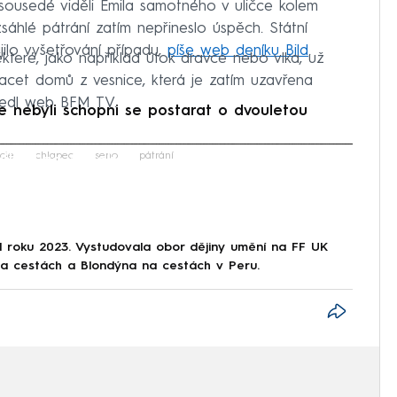
sousedé viděli Émila samotného v uličce kolem
ozsáhlé pátrání zatím nepřineslo úspěch. Státní
ájilo vyšetřování případu,
píše web deníku Bild
.
ěkteré, jako například útok dravce nebo vlka, už
vacet domů z vesnice, která je zatím uzavřena
vedl web BFM TV.
iče nebyli schopni se postarat o dvouletou
iled to fetch
cie
chlapec
seno
pátrání
 roku 2023. Vystudovala obor dějiny umění na FF UK
na cestách a Blondýna na cestách v Peru.