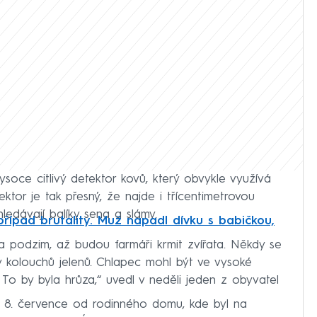
ysoce citlivý detektor kovů, který obvykle využívá
ektor je tak přesný, že najde i třícentimetrovou
ledávají balíky sena a slámy.
 případ brutality. Muž napadl dívku s babičkou,
 podzim, až budou farmáři krmit zvířata. Někdy se
ky kolouchů jelenů. Chlapec mohl být ve vysoké
 To by byla hrůza,“ uvedl v neděli jeden z obyvatel
 8. července od rodinného domu, kde byl na