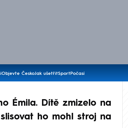
í
Objevte Česko
Jak ušetřit
Sport
Počasí
ho Émila. Dítě zmizelo na
 slisovat ho mohl stroj na