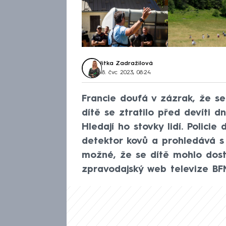
Jitka Zadražilová
18. čvc 2023, 08:24
Francie doufá v zázrak, že se
dítě se ztratilo před devíti d
Hledají ho stovky lidí. Polici
detektor kovů a prohledává s 
možné, že se dítě mohlo dosta
zpravodajský web televize BF