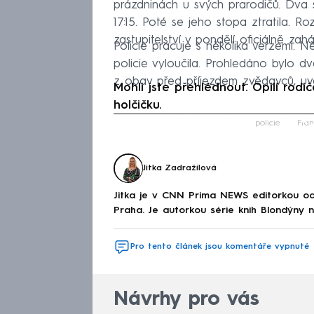
prázdninách u svých prarodičů. Dva 
17:15. Poté se jeho stopa ztratila. R
zastupitelství v pondělí oficiálně zah
Policie pracuje s několika verzemi. N
policie vyloučila. Prohledáno bylo d
z obav před příjezdem zvědavců, u
Mohli jste přehlédnout. Opilí rod
holčičku.
Fa
policie
Fran
Jitka Zadražilová
Jitka je v CNN Prima NEWS editorkou od
Praha. Je autorkou série knih Blondýny 
Pro tento článek jsou komentáře vypnuté
Návrhy pro vás