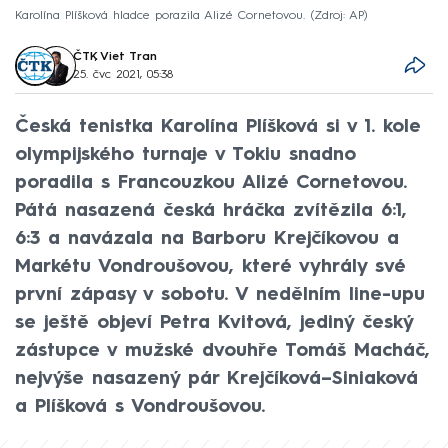
Karolína Plíšková hladce porazila Alizé Cornetovou.
Zdroj: AP
ČTK
,
Viet Tran
25. čvc 2021, 05:38
Česká tenistka Karolína Plíšková si v 1. kole
olympijského turnaje v Tokiu snadno
poradila s Francouzkou Alizé Cornetovou.
Pátá nasazená česká hráčka zvítězila 6:1,
6:3 a navázala na Barboru Krejčíkovou a
Markétu Vondroušovou, které vyhrály své
první zápasy v sobotu. V nedělním line-upu
se ještě objeví Petra Kvitová, jediný český
zástupce v mužské dvouhře Tomáš Macháč,
nejvýše nasazený pár Krejčíková–Siniaková
a Plíšková s Vondroušovou.