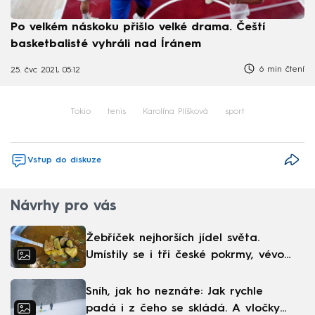
Po velkém náskoku přišlo velké drama. Čeští
basketbalisté vyhráli nad Íránem
6 min čtení
25. čvc 2021, 05:12
Tokio
tenis
Karolína Plíšková
sport
Vstup do diskuze
Návrhy pro vás
Žebříček nejhorších jídel světa.
Umístily se i tři české pokrmy, vévodí
skandinávská kuchyně
Sníh, jak ho neznáte: Jak rychle
padá i z čeho se skládá. A vločky