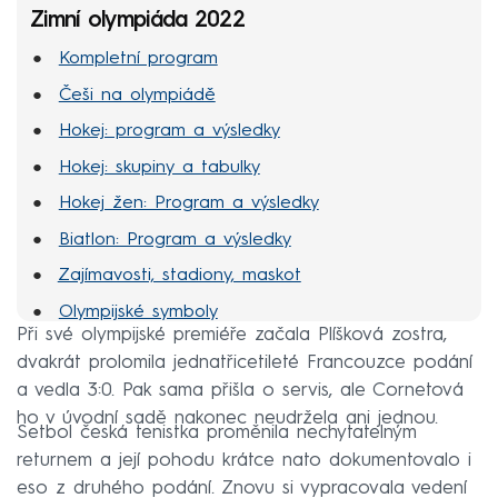
Zimní olympiáda 2022
Kompletní program
Češi na olympiádě
Hokej: program a výsledky
Hokej: skupiny a tabulky
Hokej žen: Program a výsledky
Biatlon: Program a výsledky
Zajímavosti, stadiony, maskot
Olympijské symboly
Při své olympijské premiéře začala Plíšková zostra,
MS hokej 2022
dvakrát prolomila jednatřicetileté Francouzce podání
a vedla 3:0. Pak sama přišla o servis, ale Cornetová
ho v úvodní sadě nakonec neudržela ani jednou.
Setbol česká tenistka proměnila nechytatelným
returnem a její pohodu krátce nato dokumentovalo i
eso z druhého podání. Znovu si vypracovala vedení