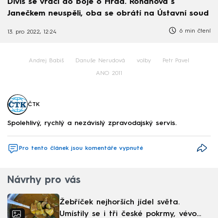
Diviš se vrací do boje o Hrad. Rohanová s
Janečkem neuspěli, oba se obrátí na Ústavní soud
6 min čtení
13. pro 2022, 12:24
Andrej Babiš
Danuše Nerudová
volby
Petr Pavel
ANO 2011
ČTK
Spolehlivý, rychlý a nezávislý zpravodajský servis.
Pro tento článek jsou komentáře vypnuté
Návrhy pro vás
Žebříček nejhorších jídel světa.
Umístily se i tři české pokrmy, vévodí