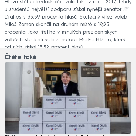
Hlavu státu středoškoláci volili také v roce 2017, tehdy
u studentů největší podporu získal nynější senátor Jiří
Drahoš s 33,59 procenta hlasů. Skutečný vítěz voleb
Miloš Zeman skončil na druhém místě s 19,95
procenta. Jako třetího v minulých prezidentských
volbách studenti volili senátora Marka Hilšera, který
od nich získal 13,32 procent hlasů.
Čtěte také