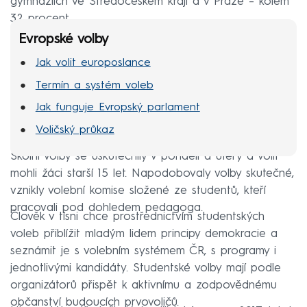
gymnáziích ve Středočeském kraji a v Praze –⁠ kolem
32 procent.
Evropské volby
Jak volit europoslance
Termín a systém voleb
Jak funguje Evropský parlament
Voličský průkaz
Školní volby se uskutečnily v pondělí a úterý a volit
mohli žáci starší 15 let. Napodobovaly volby skutečné,
vznikly volební komise složené ze studentů, kteří
pracovali pod dohledem pedagoga.
Člověk v tísni chce prostřednictvím studentských
voleb přiblížit mladým lidem principy demokracie a
seznámit je s volebním systémem ČR, s programy i
jednotlivými kandidáty. Studentské volby mají podle
organizátorů přispět k aktivnímu a zodpovědnému
občanství budoucích prvovoličů.