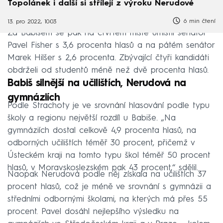
Topolánek i další si střílejí z výroku Nerudové
6 min čtení
13. pro 2022, 10:03
Za Babišem se pak na čtvrtém místě umístil senátor
Pavel Fisher s 3,6 procenta hlasů a na pátém senátor
Marek Hilšer s 2,6 procenta. Zbývající čtyři kandidáti
obdrželi od studentů méně než dvě procenta hlasů.
Babiš silnější na učilištích, Nerudová na
gymnáziích
Podle Strachoty je ve srovnání hlasování podle typu
školy a regionu největší rozdíl u Babiše. „Na
gymnáziích dostal celkově 4,9 procenta hlasů, na
odborných učilištích téměř 30 procent, přičemž v
Ústeckém kraji na tomto typu škol téměř 50 procent
hlasů, v Moravskoslezském pak 43 procent,“ sdělil.
Naopak Nerudová podle něj získala na učilištích 37
procent hlasů, což je méně ve srovnání s gymnázii a
středními odbornými školami, na kterých má přes 55
procent. Pavel dosáhl nejlepšího výsledku na