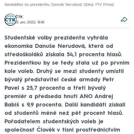
Kandidátka na prezidentku Danuše Nerudová
Zdroj: FTV Prima
ČTK
13. pro 2022, 18:18
Studentské volby prezidenta vyhrála
ekonomka Danuše Nerudová, která od
středoškoláků získala 54,1 procenta hlasů.
Prezidentkou by se tedy stala už po prvním
kole voleb. Druhý se mezi studenty umístil
bývalý představitel české armády Petr
Pavel s 25,7 procenta a třetí bývalý
premiér a předseda hnutí ANO Andrej
Babiš s 9,9 procenta. Další kandidáti získali
od studentů méně než pět procent hlasů.
Pořadatelem studentských voleb je
společnost Člověk v tísni prostřednictvím