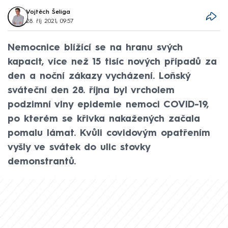
Vojtěch Šeliga
28. říj 2021, 09:57
Nemocnice blížící se na hranu svých
kapacit, více než 15 tisíc nových případů za
den a noční zákazy vycházení. Loňský
sváteční den 28. října byl vrcholem
podzimní vlny epidemie nemoci COVID-19,
po kterém se křivka nakažených začala
pomalu lámat. Kvůli covidovým opatřením
vyšly ve svátek do ulic stovky
demonstrantů.