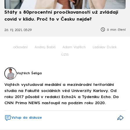
Státy s 80procentní proočkovaností už zvládají
covid v klidu. Proč to v Česku nejde?
6 min čtení
26. říj 2021, 05:29
očkování
Andrej Babiš
Adam Vojtěch
Ladislav Dušek
ÚZIS
Vojtěch Šeliga
Vojtěch vystudoval mediální a mezinárodní teritoriální
studia na Fakultě sociálních věd Univerzity Karlovy. Od
roku 2017 působil v redakci Echo24 a Týdeníku Echo. Do
CNN Prima NEWS nastoupil na podzim roku 2020.
Vstup do diskuze