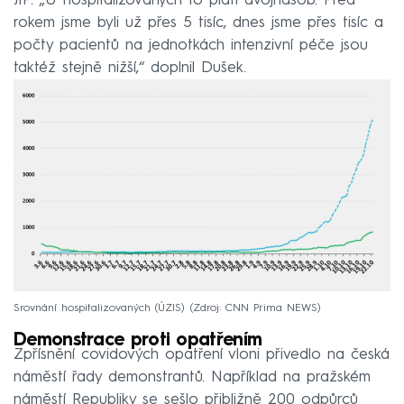
JIP. „U hospitalizovaných to platí dvojnásob. Před
rokem jsme byli už přes 5 tisíc, dnes jsme přes tisíc a
počty pacientů na jednotkách intenzivní péče jsou
taktéž stejně nižší,“ doplnil Dušek.
Srovnání hospitalizovaných (ÚZIS)
Zdroj: CNN Prima NEWS
Demonstrace proti opatřením
Zpřísnění covidových opatření vloni přivedlo na česká
náměstí řady demonstrantů. Například na pražském
náměstí Republiky se sešlo přibližně 200 odpůrců