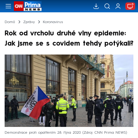
Domů
Zprávy
Koronavirus
Rok od vrcholu druhé vlny epidemie:
Jak jsme se s covidem tehdy potýkali?
Demonstrace proti opatřením 28. října 2020
Zdroj: CNN Prima NEWS