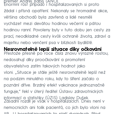
premiér Andrej Babiš (ANO).
Enormní růst případů i hospitalizovaných si proto
žádal i přísná opatření. Nekonaly se hromadné akce,
většina obchodů byla zavřená a lidé nesměli
vycházet mezi devátou hodinou večerní a pátou
hodinou ranní. Povoleny byly v tuto dobu jen cesty za
prací, neodkladné cesty kvůli ochraně života, zdraví a
majetku nebo venčení psa v blízkosti bydliště.
Nesrovnatelně lepší situace díky očkování
Přestože přesně po roce čísla znovu výrazně rostou,
nedosahují díky proočkování a promoření
obyvatelstva zatím takových hodnot jako
vloni. „Situace je stále ještě nesrovnatelně lepší než
na podzim minulého roku, kdy to šíření začalo o
poznání dříve. Brzdný efekt vakcinace jednoznačně
funguje,“ řekl v úterý ředitel Ústavu zdravotnických
informací a statistiky (ÚZIS) Ladislav Dušek.
Zásadní rozdíl je však v hospitalizacích. Dnes není v
nemocnicích ani tolik pacientů, co jich bylo vloni na