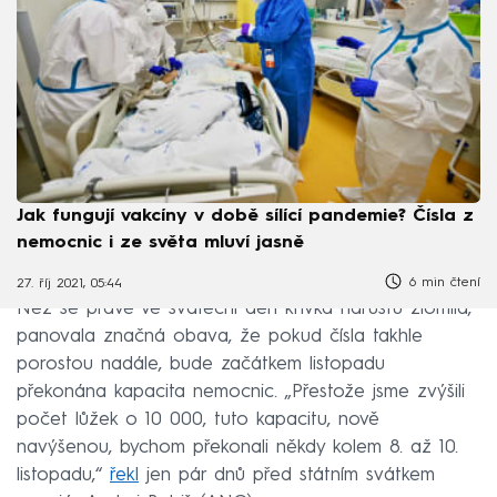
Jak fungují vakcíny v době sílící pandemie? Čísla z
nemocnic i ze světa mluví jasně
6 min čtení
27. říj 2021, 05:44
Než se právě ve sváteční den křivka nárůstu zlomila,
panovala značná obava, že pokud čísla takhle
porostou nadále, bude začátkem listopadu
překonána kapacita nemocnic. „Přestože jsme zvýšili
počet lůžek o 10 000, tuto kapacitu, nově
navýšenou, bychom překonali někdy kolem 8. až 10.
listopadu,“
řekl
jen pár dnů před státním svátkem