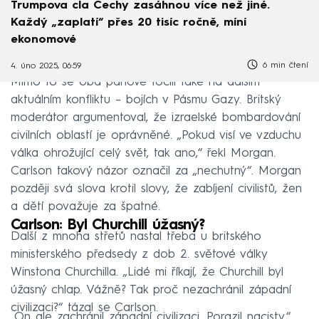
Trumpova cla Čechy zasáhnou více než jiné.
Každý „zaplatí“ přes 20 tisíc ročně, míní
ekonomové
6 min čtení
4. úno 2025, 06:59
Mimo to se oba pánové točili také na dalším
aktuálním konfliktu – bojích v Pásmu Gazy. Britský
moderátor argumentoval, že izraelské bombardování
civilních oblastí je oprávněné. „Pokud visí ve vzduchu
válka ohrožující celý svět, tak ano,“ řekl Morgan.
Carlson takový názor označil za „nechutný“. Morgan
později svá slova krotil slovy, že zabíjení civilistů, žen
a dětí považuje za špatné.
Carlson: Byl Churchill úžasný?
Další z mnoha střetů nastal třeba u britského
ministerského předsedy z dob 2. světové války
Winstona Churchilla. „Lidé mi říkají, že Churchill byl
úžasný chlap. Vážně? Tak proč nezachránil západní
civilizaci?“ tázal se Carlson.
„On ale zachránil západní civilizaci. Porazil nacisty,“