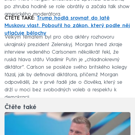
po zhruba hodině se role obrátily a začala talk show
amerického moderátora.
ČTĚTE TAKÉ:
Trump hodlá srovnat do latě
Muskovu vlast. Pobouřil ho zákon, který podle něj
utlačuje bělochy
Velkým tématem byl pro oba aktéry rozhovoru
ukrajinský prezident Zelenskyj. Morgan hned zkraje
interview vedeného Carlsonem několikrát řekl, že
ruská hlava státu Vladimir Putin je „chladnokrevný
diktátor“. Carlson se posléze svého britského kolegy
tázal, jak by definoval diktátora, přičemž Morgan
odpověděl, že v prvé řadě jde o člověka, který se
drží u moci bez svobodných voleb a respektu k
demokracii.
Čtěte také