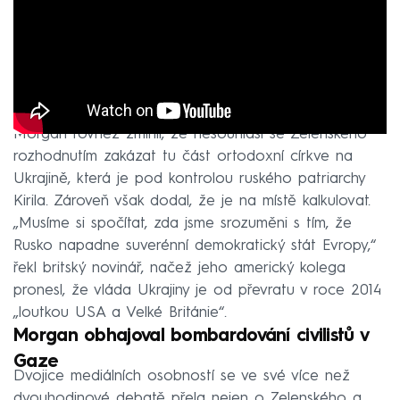
Morgan rovněž zmínil, že nesouhlasí se Zelenského
rozhodnutím zakázat tu část ortodoxní církve na
Ukrajině, která je pod kontrolou ruského patriarchy
Kirila. Zároveň však dodal, že je na místě kalkulovat.
„Musíme si spočítat, zda jsme srozuměni s tím, že
Rusko napadne suverénní demokratický stát Evropy,“
řekl britský novinář, načež jeho americký kolega
pronesl, že vláda Ukrajiny je od převratu v roce 2014
„loutkou USA a Velké Británie“.
Morgan obhajoval bombardování civilistů v
Gaze
Dvojice mediálních osobností se ve své více než
dvouhodinové debatě přela nejen o Zelenského a