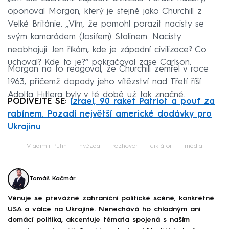
oponoval Morgan, který je stejně jako Churchill z
Velké Británie. „Vím, že pomohl porazit nacisty se
svým kamarádem (Josifem) Stalinem. Nacisty
neobhajuji. Jen říkám, kde je západní civilizace? Co
uchoval? Kde to je?“ pokračoval zase Carlson.
Morgan na to reagoval, že Churchill zemřel v roce
1963, přičemž dopady jeho vítězství nad Třetí říší
Adolfa Hitlera byly v té době už tak značné.
PODÍVEJTE SE:
Izrael, 90 raket Patriot a pouť za
rabínem. Pozadí největší americké dodávky pro
Ukrajinu
Failed to fetch
Vladimir Putin
hvězda
rozhovor
diktátor
média
Tomáš Kačmár
Věnuje se převážně zahraniční politické scéně, konkrétně
USA a válce na Ukrajině. Nenechává ho chladným ani
domácí politika, akcentuje témata spojená s naším