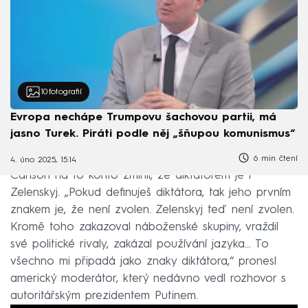
10
fotografií
Evropa nechápe Trumpovu šachovou partii, má
jasno Turek. Piráti podle něj „šňupou komunismus“
6 min čtení
4. úno 2025, 15:14
Carlson na to konto zmínil, že diktátorem je i
Zelenskyj. „Pokud definuješ diktátora, tak jeho prvním
znakem je, že není zvolen. Zelenskyj teď není zvolen.
Kromě toho zakazoval náboženské skupiny, vraždil
své politické rivaly, zakázal používání jazyka... To
všechno mi připadá jako znaky diktátora,“ pronesl
americký moderátor, který nedávno vedl rozhovor s
autoritářským prezidentem Putinem.