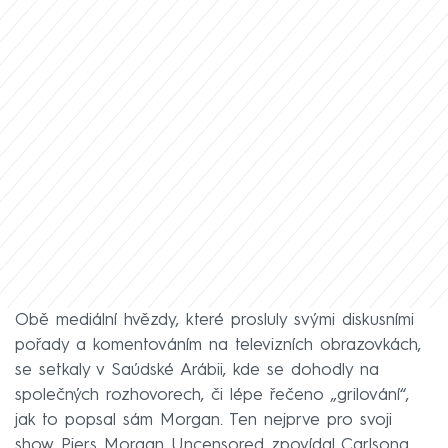
Obě mediální hvězdy, které prosluly svými diskusními
pořady a komentováním na televizních obrazovkách,
se setkaly v Saúdské Arábii, kde se dohodly na
společných rozhovorech, či lépe řečeno „grilování“,
jak to popsal sám Morgan. Ten nejprve pro svoji
show Piers Morgan Uncensored zpovídal Carlsona,