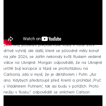
Zelenskyj poslední prezidentské volby v roce 2019
drtivě vyhrál, ale další, které se původně měly konat
na jaře 2024, se zatím nekonaly kvůli Ruskem vedené
válce na Ukrajině. Morgan odpověděl, že na Ukrajině
určitě bují korupce a tázal se protiotázkou na
Carlsona, zda si myslí, že je diktátorem i Putin. „Asi
ano. Kdybych předstoupil před Kreml a prohlásil ‚Pryč
s Vladimirem Putinem’, tak asi budu v potížích. Proto
nežiju v Rusku,“ odpověděl se smíchem Carlson.