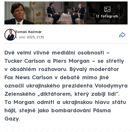
12 fotografií
Tomáš Kačmár
4. úno 2025, 21:35
Dvě velmi vlivné mediální osobnosti –
Tucker Carlson a Piers Morgan – se střetly
v obsáhlém rozhovoru. Bývalý moderátor
Fox News Carlson v debatě mimo jiné
označil ukrajinského prezidenta Volodymyra
Zelenského „diktátorem, který zabíjí lidi“.
To Morgan odmítl a ukrajinskou hlavu státu
hájil, stejně jako bombardování Pásma
Gazy.