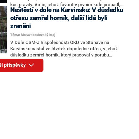
kus pravdy. Volič, jehož favorit v prvním kole propadl,
Neštěstí v dole na Karvinsku: V důsledku
svůj hlas tak trochu spláchl do záchodu. Reportér
CNN Prima NEWS navštívil některé volební místnosti
otřesu zemřel horník, další lidé byli
na bizarních místech. Ve vinárně, v hasičské zbrojnici
zraněni
či ve služebně městské policie, která stojí uprostřed
Téma: Moravskoslezský kraj
tramvajové točny. Anebo v areálu někdejší
černouhelné šachty, na které pracoval Čeněk
V Dole ČSM-Jih společnosti OKD ve Stonavě na
Vavrečka, praděd prezidenta Václava Havla.
Karvinsku nastal ve čtvrtek dopoledne otřes, v jehož
důsledku zemřel horník, který pracoval v porubu
(dobývacím prostoru). Jedenáct dalších pracovníků
ší příspěvky
utrpělo zranění, z toho pět vážná nebo středně těžká.