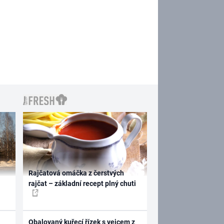
Rajčatová omáčka z čerstvých
rajčat – základní recept plný chuti
Obalovaný kuřecí řízek s vejcem z