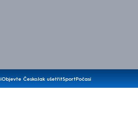
í
Objevte Česko
Jak ušetřit
Sport
Počasí