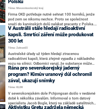
Polsku
Téma: Moravskoslezský kraj
Firma OKD potřebuje nutně sehnat 100 horníků, jenže
pod zem se nikomu nechce. Proto se společnost
snaží do karvinských dolů nalákat pracanty z Polska.
V Austrálii stále hledají radioaktivní
V posledních letech se přitom zavírala jedna šachta za
druhou a horníci dostávali výpovědi. Jenže uhlí se
kapsli. Smrtící záření může produkovat
nakonec bude na Karvinsku těžit ještě celé dva roky.
300 let
Téma: Zahraničí
Australské úřady už týden hledají ztracenou
radioaktivní kapsli, která zřejmě vypadla z nákladního
vozu na silnici. Odborníci varují, že substance může
Rána pro severokorejský jaderný
způsobit vážné zdravotní komplikace, radiační nemoc,
v nejhorším případě i rakovinu. Není přitom jasné, zda
program? Kimův uranový důl ochromil
si kapsli někdo nevědomky nevzal domů.
zával, ukazují snímky
Téma: KLDR
V severokorejském dole Pchjongsan došlo v nedávné
době k několika závalům. Informoval o tom datový
specialista Jacob Bogle, který na základě satelitních
Aktivistku Gretu zadržela německá
snímků pátrá po realitě v KLDR. V dole Pchjongsan se