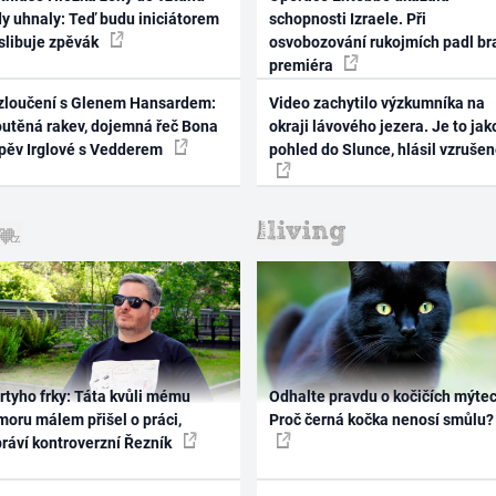
dy uhnaly: Teď budu iniciátorem
schopnosti Izraele. Při
 slibuje zpěvák
osvobozování rukojmích padl br
premiéra
zloučení s Glenem Hansardem:
Video zachytilo výzkumníka na
outěná rakev, dojemná řeč Bona
okraji lávového jezera. Je to jak
zpěv Irglové s Vedderem
pohled do Slunce, hlásil vzruše
rtyho frky: Táta kvůli mému
Odhalte pravdu o kočičích mýtec
oru málem přišel o práci,
Proč černá kočka nenosí smůlu?
práví kontroverzní Řezník