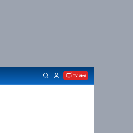
TV živě