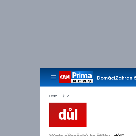
Domácí
Zahranič
Pořady
Domů
důl
důl