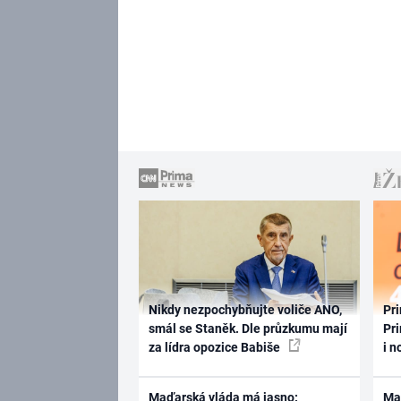
Nikdy nezpochybňujte voliče ANO,
Pri
smál se Staněk. Dle průzkumu mají
Pri
za lídra opozice Babiše
i n
Maďarská vláda má jasno:
Ma