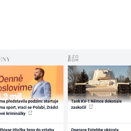
ma představila podzim: startuje
Tank KV-1 Němce dokonale
ma sport, vrací se Polabí, Zrádci
zaskočil
ové kriminálky
thiase Hložka ženy do vztahu
Operace Entebbe ukázala