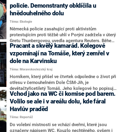
má těžit uran. Jedná se o klíčové naleziště, které Kim
policie. Demonstranty obklíčila u
Čong-un potřebuje pro svůj jaderný program.
hnědouhelného dolu
Téma: Ekologie
Německá policie zasahující proti aktivistům
protestujícím proti těžbě uhlí v Porýní zadržela v úterý
Gretu Thunbergovou, uvedla agentura Reuters. Během
Pracant a skvělý kamarád. Kolegové
odpoledne se tato Švédka se skupinou několika
desítek dalších demonstrantů dostala k okraji
vzpomínají na Tomáše, který zemřel v
povrchového dolu Garzweiler, kam je z
dole na Karvinsku
bezpečnostních důvodů vstup zakázaný. Protest
Téma: Moravskoslezský kraj
souvisí s vyklizením nedaleké vísky Lützerath, kterou
čeká demolice kvůli dobývání uhlí.
Horníkem, který přišel ve čtvrtek odpoledne o život při
otřesu v černouhelném Dole ČSM-Jih, je
devětačtyřicetiletý Tomáš. Jeho kolegové ho popisují
Vchod jako na WC či komise pod barem.
jako zkušeného havíře a výborného kamaráda. Jeho
rodina si na odškodnění ale zatím musí počkat.
Volilo se ale i v areálu dolu, kde fáral
Havlův praděd
Téma: Reportáž
Do volební místnosti se vchází dveřmi, které jsou
označeny nápisem WC. Kouzlo nechtěného, ovšem i