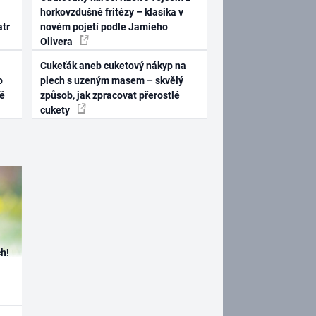
horkovzdušné fritézy – klasika v
atr
novém pojetí podle Jamieho
Olivera
Cukeťák aneb cuketový nákyp na
o
plech s uzeným masem – skvělý
ně
způsob, jak zpracovat přerostlé
cukety
h!