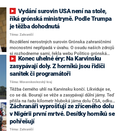
Vydání surovin USA není na stole,
říká grónská ministryně. Podle Trumpa
je těžba dohodnutá
Téma: Zahraničí
Rozdělení nerostných surovin Grónska zahraničními
mocnostmi nepřipadá v úvahu. O osudu našich zdrojů
si rozhodneme sami, řekla webu Politico grónská
Konec uhelné éry: Na Karvinsku
ministryně průmyslu a nerostných surovin Naaja
Nathanielsenová. Ostře se tak postavila záměru
zasypávají doly. Z horníků jsou řidiči
Spojených států rozjet na největším ostrově světa
sanitek či programátoři
těžbu ve velkém. Americký prezident Donald Trump
Téma: Moravskoslezský kraj
přitom ve středu oznámil, že součástí rámcové
dohody s šéfem NATO Markem Ruttem jsou americká
Těžba černého uhlí na Karvinsku končí. Likviduje se,
práva na vzácné kovy v Grónsku.
co se dá. Bourají se věže a zasypávají důlní jámy. Teď
přišla na řadu kilometr hluboká jáma dolu ČSA, odkud
Záchranáři vyprošťují ze zříceného dolu
horníci vytáhli poslední kusy uhlí před necelými čtyřmi
lety. Do podzemí zpátky vracejí vytěženou hlušinu.
v Nigérii první mrtvé. Desítky horníků se
pohřešují
Téma: Zahraničí