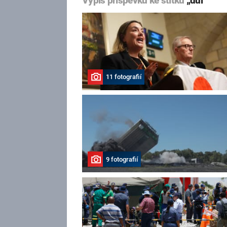
Výpis příspěvků ke štítku
„důl“
11 fotografií
9 fotografií