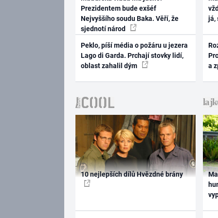
Prezidentem bude exšéf
vž
Nejvyššího soudu Baka. Věří, že
já,
sjednotí národ
Peklo, píší média o požáru u jezera
Ro
Lago di Garda. Prchají stovky lidí,
Pr
oblast zahalil dým
a 
10 nejlepších dílů Hvězdné brány
Ma
hum
vy