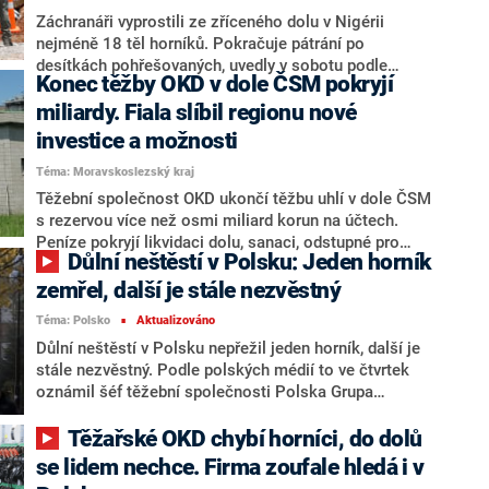
Záchranáři vyprostili ze zříceného dolu v Nigérii
nejméně 18 těl horníků. Pokračuje pátrání po
desítkách pohřešovaných, uvedly v sobotu podle
Konec těžby OKD v dole ČSM pokryjí
agentury AFP místní zdroje. Při záchranných akcích se
zatím podařilo dostat na povrch také pět živých
miliardy. Fiala slíbil regionu nové
horníků, záchranné práce ale kvůli nedostatku
investice a možnosti
potřebného vybavení pokračují pomalu.
Téma: Moravskoslezský kraj
Těžební společnost OKD ukončí těžbu uhlí v dole ČSM
s rezervou více než osmi miliard korun na účtech.
Peníze pokryjí likvidaci dolu, sanaci, odstupné pro
Důlní neštěstí v Polsku: Jeden horník
zaměstnance i budoucí podnikání OKD. Po pondělním
setkání s firmou to uvedl premiér Petr Fiala (ODS).
zemřel, další je stále nezvěstný
Prostřednictvím společnosti Prisko vlastní OKD stát.
Téma: Polsko
Aktualizováno
■
Podle premiéra bude přechod na nové období
Důlní neštěstí v Polsku nepřežil jeden horník, další je
bezproblémový. Vytěžení posledních porubů provede
stále nezvěstný. Podle polských médií to ve čtvrtek
OKD v prvním čtvrtletí 2026.
oznámil šéf těžební společnosti Polska Grupa
Górnicza (PGG), které uhelný důl Rydultowy poblíž
hranic s Českou republikou patří. Důl ráno zasáhl silný
Těžařské OKD chybí horníci, do dolů
otřes, na povrch se podařilo podle dřívějších informací
se lidem nechce. Firma zoufale hledá i v
dostat 76 ze 78 horníků, 17 z nich bylo zraněných.