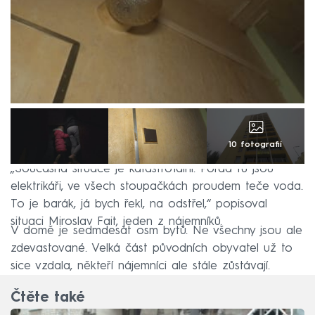
10 fotografií
„Současná situace je katastrofální. Pořád tu jsou
elektrikáři, ve všech stoupačkách proudem teče voda.
To je barák, já bych řekl, na odstřel,“ popisoval
situaci Miroslav Fait, jeden z nájemníků.
V domě je sedmdesát osm bytů. Ne všechny jsou ale
zdevastované. Velká část původních obyvatel už to
sice vzdala, někteří nájemníci ale stále zůstávají.
Čtěte také