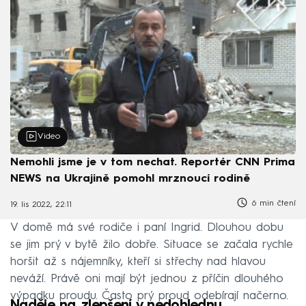
Video
Nemohli jsme je v tom nechat. Reportér CNN Prima
NEWS na Ukrajině pomohl mrznoucí rodině
6 min čtení
19. lis 2022, 22:11
V domě má své rodiče i paní Ingrid. Dlouhou dobu
se jim prý v bytě žilo dobře. Situace se začala rychle
horšit až s nájemníky, kteří si střechy nad hlavou
neváží. Právě oni mají být jednou z příčin dlouhého
výpadku proudu. Často prý proud odebírají načerno.