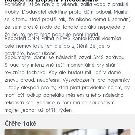
Naděje na zlepšení v nedohlednu
Poničené jističe navíc o víkendu zalila voda z prasklé
trubky. Dodavatel elektřiny proto dům odpojil.„Majitel
se k tomu staví prostě tak, že nikoho nemá k sehnání,
že sem prostě nikdo do tohoto baráku nepojede a
že ho to nezajímá,“ popisuje paní Ingrid.
Reportéři CNN Prima NEWS kontaktovali vlastníka
celé nemovitosti, ten ale po zjištění, že jde o
novináře, hovor ukončil.
Spolumajitel domu se následně ozval SMS zprávou.
Situaci prý intenzivně řeší, momentálně prý shání
revizního technika. Kdy ale budou mít lidé v domě
znovu proud, neupřesnil. Vysvobozením pro nájemníky
– tedy alespoň pro ty, kteří platí pravidelně nájem, by
mohl být odkup paneláku městem a jeho následná
rekonstrukce. Radnice o tom má se současnými
majiteli jednat už příští týden.
Čtěte také