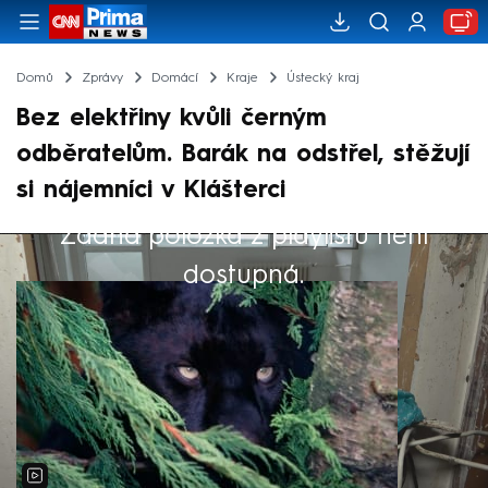
Domů
Zprávy
Domácí
Kraje
Ústecký kraj
Bez elektřiny kvůli černým
odběratelům. Barák na odstřel, stěžují
si nájemníci v Klášterci
Žádná položka z playlistu není
Výběr redakce
dostupná.