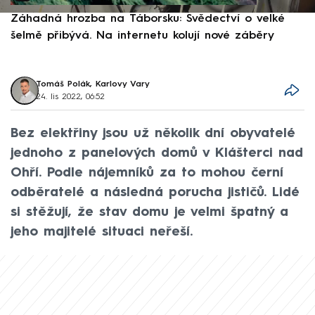
Záhadná hrozba na Táborsku: Svědectví o velké
S
šelmě přibývá. Na internetu kolují nové záběry
d
Tomáš Polák, Karlovy Vary
24. lis 2022, 06:52
Bez elektřiny jsou už několik dní obyvatelé
jednoho z panelových domů v Klášterci nad
Ohří. Podle nájemníků za to mohou černí
odběratelé a následná porucha jističů. Lidé
si stěžují, že stav domu je velmi špatný a
jeho majitelé situaci neřeší.