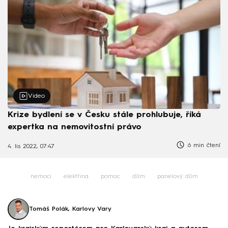
Video
Krize bydlení se v Česku stále prohlubuje, říká
expertka na nemovitostní právo
6 min čtení
4. lis 2022, 07:47
nemoci
elektřina
pomoc
dům
panelový dům
Tomáš Polák, Karlovy Vary