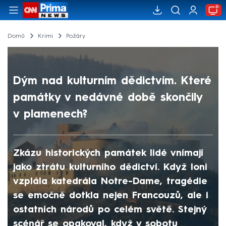
Domů
Krimi
Požáry
Dým nad kulturním dědictvím. Které
památky v nedávné době skončily
v plamenech?
Zkázu historických památek lidé vnímají
jako ztrátu kulturního dědictví. Když loni
vzplála katedrála Notre-Dame, tragédie
se emočně dotkla nejen Francouzů, ale i
ostatních národů po celém světě. Stejný
scénář se opakoval, když v sobotu