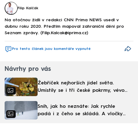
Filip Kalčák
Na otočnou židli v redakci CNN Prima NEWS usedl v
dubnu roku 2020. Předtím mapoval zahraniční dění pro
Seznam zprávy. (Filip.Kalcak@iprima.cz)
Pro tento článek jsou komentáře vypnuté
Návrhy pro vás
Žebříček nejhorších jídel světa.
Umístily se i tři české pokrmy, vévodí
skandinávská kuchyně
Sníh, jak ho neznáte: Jak rychle
padá i z čeho se skládá. A vločky
nejsou bílé