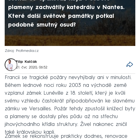
plameny zachvátily katedrálu v Nantes.
Které další světové památky potkal
podobně smutný osud?
Zdroj: Profimedia.cz
Filip Kalčák
21. čvc 2020, 06:52
Francii se tragické požáry nevyhýbaly ani v minulosti.
Během lednové noci roku 2003 na východě země
vzplanul zámek Lunéville z 18. století, který je kvůli
svému vzhledu častokrát připodobňován ke slavnému
zámku ve Versailles. Požár tehdy zpustošil knížecí byty
a plameny se dostaly přes půdu až na střechu
jihovýchodního křídla struktury. Živel nakonec zničil
také královskou kapli.
Zámek se rekonstruuje prakticky dodnes, renovace