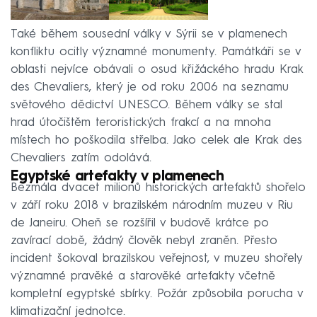
Také během sousední války v Sýrii se v plamenech
konfliktu ocitly významné monumenty. Památkáři se v
oblasti nejvíce obávali o osud křižáckého hradu Krak
des Chevaliers, který je od roku 2006 na seznamu
světového dědictví UNESCO. Během války se stal
hrad útočištěm teroristických frakcí a na mnoha
místech ho poškodila střelba. Jako celek ale Krak des
Chevaliers zatím odolává.
Egyptské artefakty v plamenech
Bezmála dvacet milionů historických artefaktů shořelo
v září roku 2018 v brazilském národním muzeu v Riu
de Janeiru. Oheň se rozšířil v budově krátce po
zavírací době, žádný člověk nebyl zraněn. Přesto
incident šokoval brazilskou veřejnost, v muzeu shořely
významné pravěké a starověké artefakty včetně
kompletní egyptské sbírky. Požár způsobila porucha v
klimatizační jednotce.