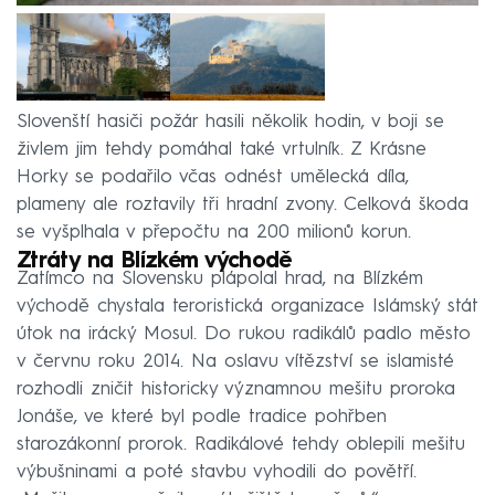
Slovenští hasiči požár hasili několik hodin, v boji se
živlem jim tehdy pomáhal také vrtulník. Z Krásne
Horky se podařilo včas odnést umělecká díla,
plameny ale roztavily tři hradní zvony. Celková škoda
se vyšplhala v přepočtu na 200 milionů korun.
Ztráty na Blízkém východě
Zatímco na Slovensku plápolal hrad, na Blízkém
východě chystala teroristická organizace Islámský stát
útok na irácký Mosul. Do rukou radikálů padlo město
v červnu roku 2014. Na oslavu vítězství se islamisté
rozhodli zničit historicky významnou mešitu proroka
Jonáše, ve které byl podle tradice pohřben
starozákonní prorok. Radikálové tehdy oblepili mešitu
výbušninami a poté stavbu vyhodili do povětří.