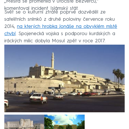
„Mešita se proměnila v útočiště bezvěrců,“
komentoval incident Islámský stát.
Svět se o kulturní ztrátě poprvé dozvěděl ze
satelitních snímků z druhé poloviny července roku
2014,
na kterých hrobka Jonáše na obvyklém místě
chybí
. Spojenecká vojska s podporou kurdských a
iráckých milic dobyla Mosul zpět v roce 2017.