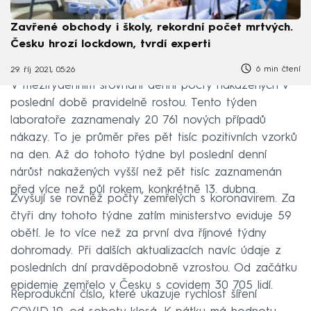
Zavřené obchody i školy, rekordní počet mrtvých.
Česku hrozí lockdown, tvrdí experti
6 min čtení
29. říj 2021, 05:26
V mezitýdenním srovnání denní počty nakažených v
poslední době pravidelně rostou. Tento týden
laboratoře zaznamenaly 20 761 nových případů
nákazy. To je průměr přes pět tisíc pozitivních vzorků
na den. Až do tohoto týdne byl poslední denní
nárůst nakažených vyšší než pět tisíc zaznamenán
před více než půl rokem, konkrétně 13. dubna.
Zvyšují se rovněž počty zemřelých s koronavirem. Za
čtyři dny tohoto týdne zatím ministerstvo eviduje 59
obětí. Je to více než za první dva říjnové týdny
dohromady. Při dalších aktualizacích navíc údaje z
posledních dní pravděpodobně vzrostou. Od začátku
epidemie zemřelo v Česku s covidem 30 705 lidí.
Reprodukční číslo, které ukazuje rychlost šíření