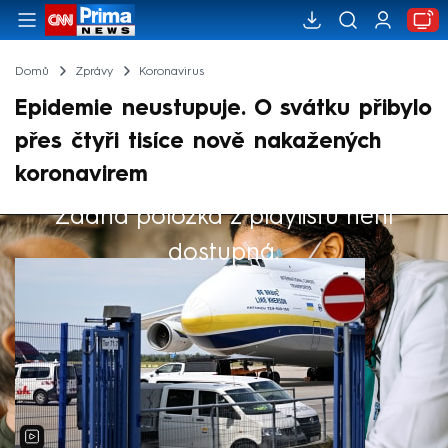
Domů
Zprávy
Koronavirus
Epidemie neustupuje. O svátku přibylo
přes čtyři tisíce nově nakažených
koronavirem
Žádná položka z playlistu není
Výběr redakce
dostupná.