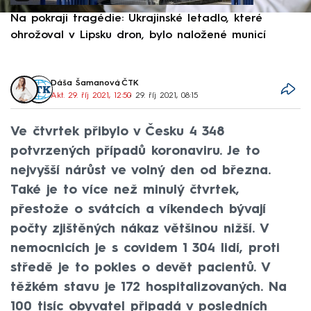
Na pokraji tragédie: Ukrajinské letadlo, které
P
ohrožoval v Lipsku dron, bylo naložené municí
e
Dáša Šamanová
,
ČTK
Akt. 29. říj 2021, 12:50
• 29. říj 2021, 08:15
Ve čtvrtek přibylo v Česku 4 348
potvrzených případů koronaviru. Je to
nejvyšší nárůst ve volný den od března.
Také je to více než minulý čtvrtek,
přestože o svátcích a víkendech bývají
počty zjištěných nákaz většinou nižší. V
nemocnicích je s covidem 1 304 lidí, proti
středě je to pokles o devět pacientů. V
těžkém stavu je 172 hospitalizovaných. Na
100 tisíc obyvatel připadá v posledních