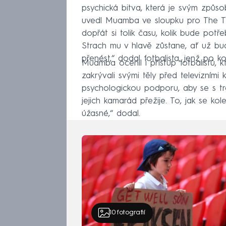
psychická bitva, která je svým způso
uvedl Muamba ve sloupku pro The Ti
dopřát si tolik času, kolik bude potř
Strach mu v hlavě zůstane, ať už bud
přenést,“ dodal fotbalista, jenž po ko
Muamba ocenil i přístup fotbalistů, kt
zakrývali svými těly před televizním
psychologickou podporu, aby se s tra
jejich kamarád přežije. To, jak se kol
úžasné,“ dodal.
10
fotografií