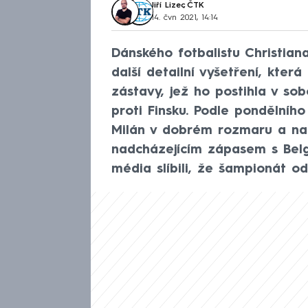
Jiří Lizec
,
ČTK
14. čvn 2021, 14:14
Dánského fotbalistu Christian
další detailní vyšetření, kter
zástavy, jež ho postihla v so
proti Finsku. Podle pondělníh
Milán v dobrém rozmaru a na 
nadcházejícím zápasem s Belgi
média slíbili, že šampionát od