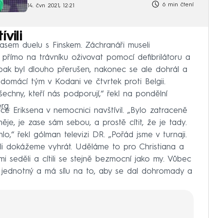
6 min čtení
14. čvn 2021, 12:21
vili
časem duelu s Finskem. Záchranáři museli
 přímo na trávníku oživovat pomocí defibrilátoru a
ak byl dlouho přerušen, nakonec se ale dohrál a
domácí tým v Kodani ve čtvrtek proti Belgii.
echny, kteří nás podporují,“ řekl na pondělní
rg.
e Eriksena v nemocnici navštívil. „Bylo zatraceně
ěje, je zase sám sebou, a prostě cítit, že je tady.
,“ řekl gólman televizi DR. „Pořád jsme v turnaji.
tli dokážeme vyhrát. Uděláme to pro Christiana a
i seděli a cítili se stejně bezmocní jako my. Vůbec
 jednotný a má sílu na to, aby se dal dohromady a