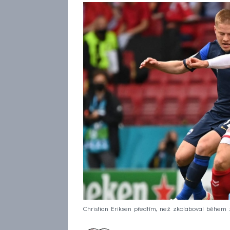
Christian Eriksen předtím, než zkolaboval během 