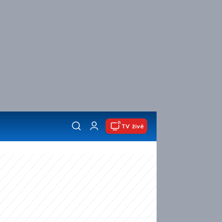
TV živě