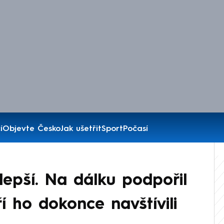
í
Objevte Česko
Jak ušetřit
Sport
Počasí
lepší. Na dálku podpořil
í ho dokonce navštívili