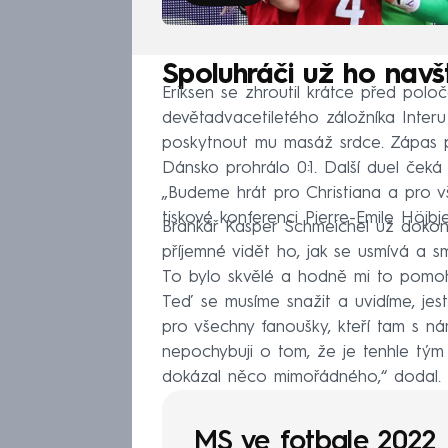
Spoluhráči už ho navští
Eriksen se zhroutil krátce před polo
devětadvacetiletého záložníka Interu
poskytnout mu masáž srdce. Zápas p
Dánsko prohrálo 0:1. Další duel čeká 
„Budeme hrát pro Christiana a pro vš
tiskové konferenci Pierre-Emile Höjbje
Brankář Kasper Schmeichel už dokonc
příjemné vidět ho, jak se usmívá a sm
To bylo skvělé a hodně mi to pomohlo
Teď se musíme snažit a uvidíme, jes
pro všechny fanoušky, kteří tam s nám
nepochybuji o tom, že je tenhle tým
dokázal něco mimořádného,“ dodal.
MS ve fotbale 2022