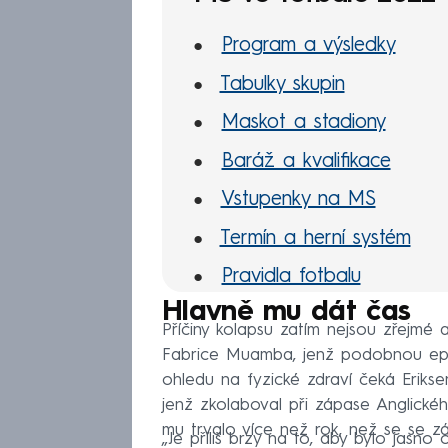
Program a výsledky
Tabulky skupin
Maskot a stadiony
Baráž a kvalifikace
Vstupenky na MS
Termín a herní systém
Pravidla fotbalu
Hlavně mu dát čas
Příčiny kolapsu zatím nejsou zřejmé a
Fabrice Muamba, jenž podobnou epiz
ohledu na fyzické zdraví čeká Eriks
jenž zkolaboval při zápase Anglickéh
mu trvalo více než rok, než se se zá
„Je příliš brzy na to, aby bylo jasno