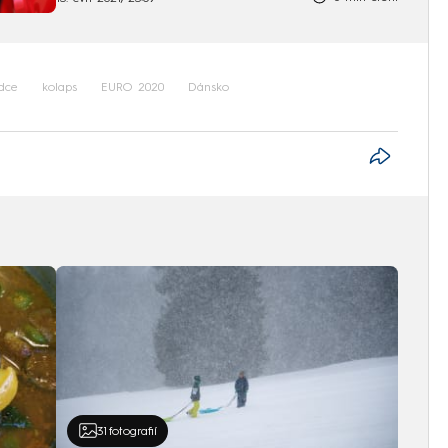
rdce
kolaps
EURO 2020
Dánsko
31
fotografií