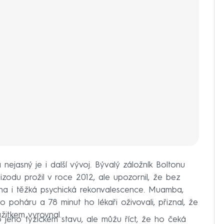
 nejasný je i další vývoj. Bývalý záložník Boltonu
odu prožil v roce 2012, ale upozornil, že bez
ena i těžká psychická rekonvalescence. Muamba,
o poháru a 78 minut ho lékaři oživovali, přiznal, že
žitkem vyrovnal.
 o jeho fyzickém stavu, ale můžu říct, že ho čeká