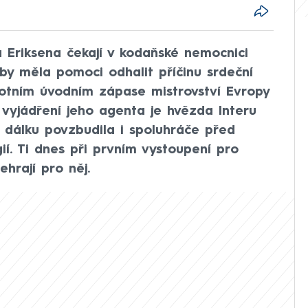
a Eriksena čekají v kodaňské nemocnici
á by měla pomoci odhalit příčinu srdeční
botním úvodním zápase mistrovství Evropy
o vyjádření jeho agenta je hvězda Interu
dálku povzbudila i spoluhráče před
í. Ti dnes při prvním vystoupení pro
ehrají pro něj.