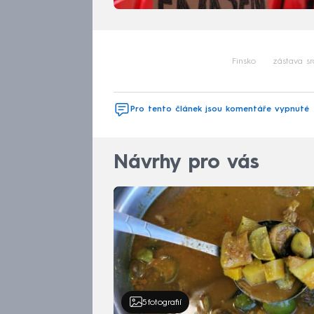
Finsko
zástava s
Pro tento článek jsou komentáře vypnuté
Návrhy pro vás
5
fotografií