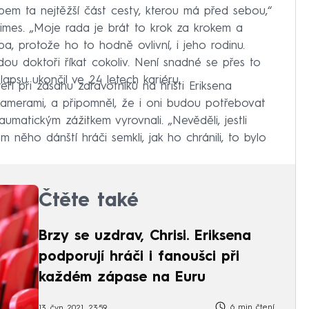
bem ta nejtěžší část cesty, kterou má před sebou,“
mes. „Moje rada je brát to krok za krokem a
eba, protože ho to hodně ovlivní, i jeho rodinu.
ou doktoři říkat cokoliv. Není snadné se přes to
lapsu ukončil ve 24 letech kariéru.
eří při zásahu zdravotníků na hřišti Eriksena
i kamerami, a připomněl, že i oni budou potřebovat
umatickým zážitkem vyrovnali. „Nevěděli, jestli
em něho dánští hráči semkli, jak ho chránili, to bylo
Čtěte také
Brzy se uzdrav, Chrisi. Eriksena
podporují hráči i fanoušci při
každém zápase na Euru
6 min čtení
13. čvn 2021, 23:59