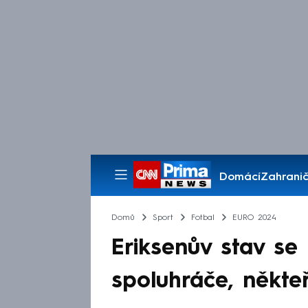
Domácí
Zahranič
Pořady
Domů
Sport
Fotbal
EURO 2024
Eriksenův stav se 
spoluhráče, někteř