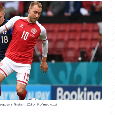
zápasu s Finskem.
Zdroj: Profimedia.cz