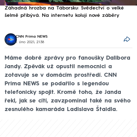
Záhadná hrozba na Táborsku: Svědectví o velké
S
šelmě přibývá. Na internetu kolují nové záběry
d
CNN Prima NEWS
1. úno 2021, 21:38
Máme dobré zprávy pro fanoušky Dalibora
Jandy. Zpěvák už opustil nemocnici a
zotavuje se v domácím prostředí. CNN
Prima NEWS se podařilo s legendou
telefonicky spojit. Kromě toho, že Janda
řekl, jak se cítí, zavzpomínal také na svého
zesnulého kamaráda Ladislava Štaidla.