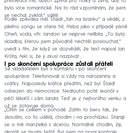
přesvědčil mě, abych zpíval pro holky a ženy, aby to
bylo více romantické. Na to rád vzpomínám, že jsem
se nechal zviklat,“ sdělil.
Podle zpěváka měl Štaidl „tah na branku“ a věděl, z
jakého songu se stane hit, třeba jako v případě písně
Oheň, voda, vítr. Jandovi se nejprve nelíbila. „To byla
skladba, kterou jsem původně nechtěl poslouchat,“
uvedl s tím, že když se dozvěděl, že text napsal Jan
Krůta, řekl si, že ji zkusí nazpívat.
I po skončení spolupráce zůstali přáteli
Se skladatelem byli v kontaktu i po skončení
spolupráce. Telefonovali si vždy na narozeniny a
svátky. Naposledy krátce předtím, než byl Štaidl
odvezen do nemocnice. Nedlouho poté skončil v
péči lékařů i sám Janda. Teď je z nejhoršího venku a
už se zotavuje doma.
„Cítím se celkem v pohodě. Zatím to beru tak, že
zkouším, co to udělá, chodím i na procházku. Starají
se o mě manželka s dcerou. Normálně chodím, žiji,
akorát se musím šetřit. Byl jsem na první kontrole,