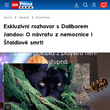
Domů
Lifestyle
ShowTime
Exkluzivní rozhovor s Daliborem
Jandou: O návratu z nemocnice i
Štaidlově smrti
Žádná položka z playlistu není
Výběr redakce
dostupná.