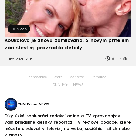
Video
Koukalová je znovu zamilovaná. S novým přítelem
září štěstím, prozradila detaily
6 min čtení
1. úno 2021, 18:06
nemocnice
smrt
rozhovor
kamarádi
CNN Prima NEWS
CNN Prima NEWS
Díky úzké spolupráci redakcí online a TV zpravodajství
vám přinášíme desítky reportáží i v textové podobě, které
můžete sledovat v televizi, na webu, sociálních sítích nebo
v HbbTV.