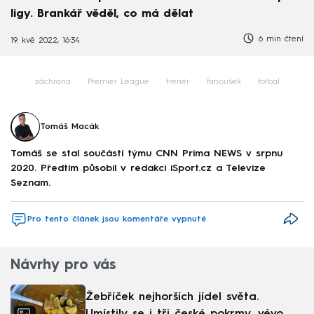
ligy. Brankář věděl, co má dělat
6 min čtení
19. kvě 2022, 16:34
záchrana
Premier League
trenér
fanoušek
fotbal
Tomáš Macák
Tomáš se stal součástí týmu CNN Prima NEWS v srpnu
2020. Předtím působil v redakci iSport.cz a Televize
Seznam.
Pro tento článek jsou komentáře vypnuté
Návrhy pro vás
Žebříček nejhorších jídel světa.
Umístily se i tři české pokrmy, vévodí