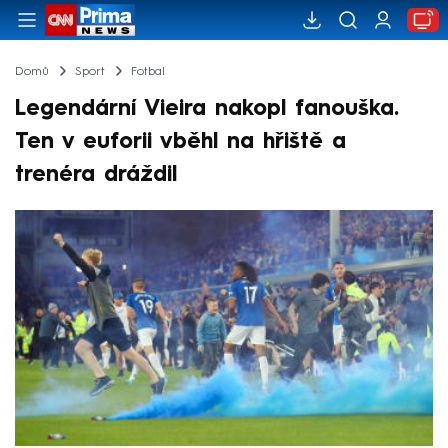
Domů
Sport
Fotbal
Legendární Vieira nakopl fanouška.
Ten v euforii vběhl na hřiště a
trenéra dráždil