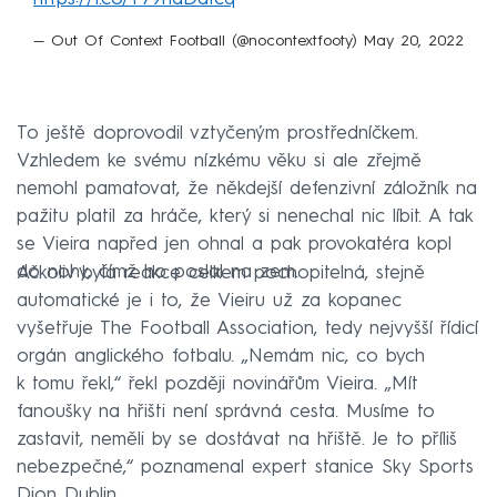
— Out Of Context Football (@nocontextfooty)
May 20, 2022
To ještě doprovodil vztyčeným prostředníčkem.
Vzhledem ke svému nízkému věku si ale zřejmě
nemohl pamatovat, že někdejší defenzivní záložník na
pažitu platil za hráče, který si nenechal nic líbit. A tak
se Vieira napřed jen ohnal a pak provokatéra kopl
do nohy, čímž ho poslal na zem.
Ačkoliv byla reakce celkem pochopitelná, stejně
automatické je i to, že Vieiru už za kopanec
vyšetřuje The Football Association, tedy nejvyšší řídicí
orgán anglického fotbalu. „Nemám nic, co bych
k tomu řekl,“ řekl později novinářům Vieira. „Mít
fanoušky na hřišti není správná cesta. Musíme to
zastavit, neměli by se dostávat na hřiště. Je to příliš
nebezpečné,“ poznamenal expert stanice Sky Sports
Dion Dublin.