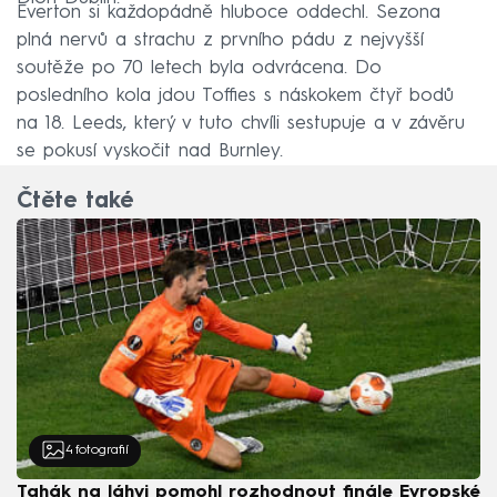
Everton si každopádně hluboce oddechl. Sezona
plná nervů a strachu z prvního pádu z nejvyšší
soutěže po 70 letech byla odvrácena. Do
posledního kola jdou Toffies s náskokem čtyř bodů
na 18. Leeds, který v tuto chvíli sestupuje a v závěru
se pokusí vyskočit nad Burnley.
Čtěte také
4
fotografií
Tahák na láhvi pomohl rozhodnout finále Evropské