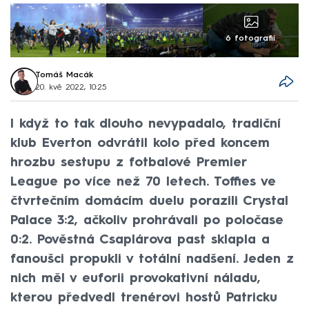
6 fotografií
Tomáš Macák
20. kvě 2022, 10:25
I když to tak dlouho nevypadalo, tradiční
klub Everton odvrátil kolo před koncem
hrozbu sestupu z fotbalové Premier
League po více než 70 letech. Toffies ve
čtvrtečním domácím duelu porazili Crystal
Palace 3:2, ačkoliv prohrávali po poločase
0:2. Pověstná Csaplárova past sklapla a
fanoušci propukli v totální nadšení. Jeden z
nich měl v euforii provokativní náladu,
kterou předvedl trenérovi hostů Patricku