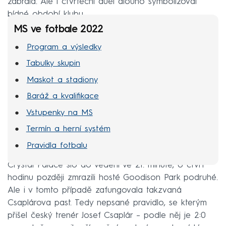
zabrala. Ale i čtvrteční duel dlouho symbolizoval
bídné období klubu.
MS ve fotbale 2022
Program a výsledky
Tabulky skupin
Maskot a stadiony
Baráž a kvalifikace
Vstupenky na MS
Termín a herní systém
Pravidla fotbalu
Crystal Palace šlo do vedení ve 21. minutě, o čtvrt
hodinu později zmrazili hosté Goodison Park podruhé.
Ale i v tomto případě zafungovala takzvaná
Csaplárova past. Tedy nepsané pravidlo, se kterým
přišel český trenér Josef Csaplár – podle něj je 2:0