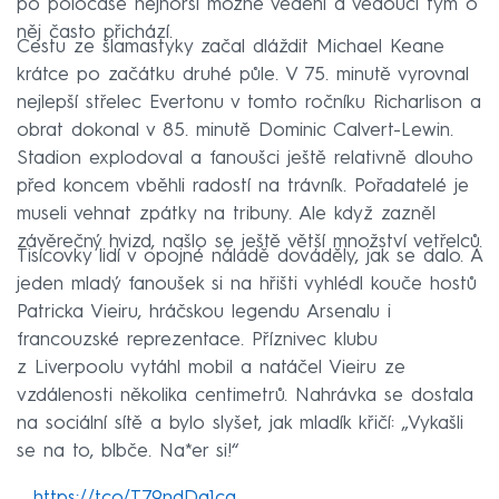
po poločase nejhorší možné vedení a vedoucí tým o
něj často přichází.
Cestu ze šlamastyky začal dláždit Michael Keane
krátce po začátku druhé půle. V 75. minutě vyrovnal
nejlepší střelec Evertonu v tomto ročníku Richarlison a
obrat dokonal v 85. minutě Dominic Calvert-Lewin.
Stadion explodoval a fanoušci ještě relativně dlouho
před koncem vběhli radostí na trávník. Pořadatelé je
museli vehnat zpátky na tribuny. Ale když zazněl
závěrečný hvizd, našlo se ještě větší množství vetřelců.
Tisícovky lidí v opojné náladě dováděly, jak se dalo. A
jeden mladý fanoušek si na hřišti vyhlédl kouče hostů
Patricka Vieiru, hráčskou legendu Arsenalu i
francouzské reprezentace. Příznivec klubu
z Liverpoolu vytáhl mobil a natáčel Vieiru ze
vzdálenosti několika centimetrů. Nahrávka se dostala
na sociální sítě a bylo slyšet, jak mladík křičí: „Vykašli
se na to, blbče. Na*er si!“
https://t.co/T79ndDa1cq