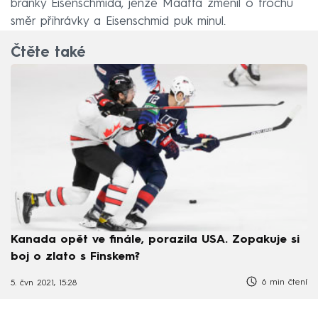
branky Eisenschmida, jenže Määttä změnil o trochu
směr přihrávky a Eisenschmid puk minul.
Čtěte také
Kanada opět ve finále, porazila USA. Zopakuje si
boj o zlato s Finskem?
6 min čtení
5. čvn 2021, 15:28