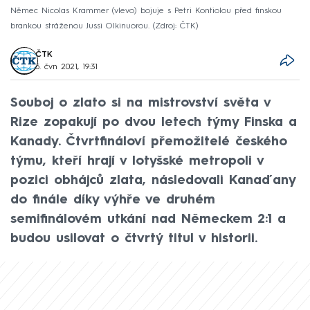
Němec Nicolas Krammer (vlevo) bojuje s Petri Kontiolou před finskou
brankou stráženou Jussi Olkinuorou.
Zdroj: ČTK
ČTK
5. čvn 2021, 19:31
Souboj o zlato si na mistrovství světa v
Rize zopakují po dvou letech týmy Finska a
Kanady. Čtvrtfináloví přemožitelé českého
týmu, kteří hrají v lotyšské metropoli v
pozici obhájců zlata, následovali Kanaďany
do finále díky výhře ve druhém
semifinálovém utkání nad Německem 2:1 a
budou usilovat o čtvrtý titul v historii.