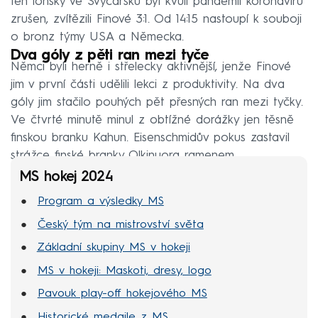
ten loňský ve Švýcarsku byl kvůli pandemii koronaviru
zrušen, zvítězili Finové 3:1. Od 14:15 nastoupí k souboji
o bronz týmy USA a Německa.
Dva góly z pěti ran mezi tyče
Němci byli herně i střelecky aktivnější, jenže Finové
jim v první části udělili lekci z produktivity. Na dva
góly jim stačilo pouhých pět přesných ran mezi tyčky.
Ve čtvrté minutě minul z obtížné dorážky jen těsně
finskou branku Kahun. Eisenschmidův pokus zastavil
strážce finské branky Olkinuora ramenem.
MS hokej 2024
Program a výsledky MS
Český tým na mistrovství světa
Základní skupiny MS v hokeji
MS v hokeji: Maskoti, dresy, logo
Pavouk play-off hokejového MS
Historické medaile z MS