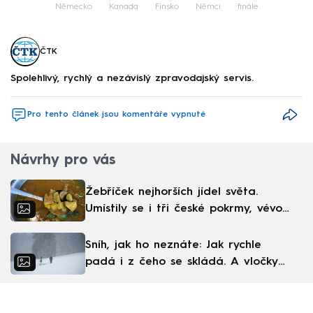
Německo
Kanada
Finsko
Němci
finále
ČTK
Spolehlivý, rychlý a nezávislý zpravodajský servis.
Pro tento článek jsou komentáře vypnuté
Návrhy pro vás
Žebříček nejhorších jídel světa.
Umístily se i tři české pokrmy, vévodí
skandinávská kuchyně
Sníh, jak ho neznáte: Jak rychle
padá i z čeho se skládá. A vločky
nejsou bílé