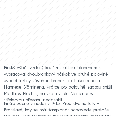
Finský výběr vedený koučem Jukkou Jalonenem si
vypracoval dvoubrankový náskok ve druhé polovině
úvodní třetiny zásluhou branek Iira Pakarinena a
Hannese Björninena. Krátce po polovině zápasu snížil
Matthias Plachta, na více už ale Němci přes
střeleckou převahu nedosáhli.
Finále začne v neděli v 19:15. Před dvěma lety v
Bratislavě, kdy se hrál šampionát naposledy, protože