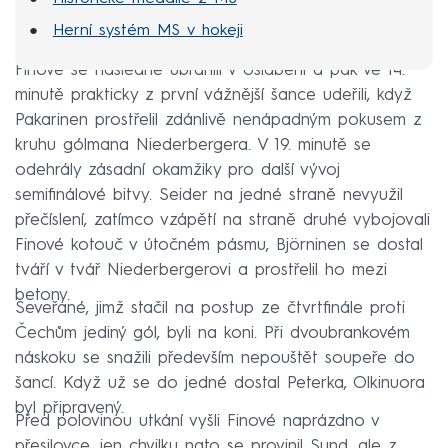
Herní systém MS v hokeji
Finové se následně ubránili v oslabení a pak ve 14.
minutě prakticky z první vážnější šance udeřili, když
Pakarinen prostřelil zdánlivě nenápadným pokusem z
kruhu gólmana Niederbergera. V 19. minutě se
odehrály zásadní okamžiky pro další vývoj
semifinálové bitvy. Seider na jedné straně nevyužil
přečíslení, zatímco vzápětí na straně druhé vybojovali
Finové kotouč v útočném pásmu, Björninen se dostal
tváří v tvář Niederbergerovi a prostřelil ho mezi
betony.
Seveřané, jimž stačil na postup ze čtvrtfinále proti
Čechům jediný gól, byli na koni. Při dvoubrankovém
náskoku se snažili především nepouštět soupeře do
šancí. Když už se do jedné dostal Peterka, Olkinuora
byl připravený.
Před polovinou utkání vyšli Finové naprázdno v
přesilovce, jen chvilku nato se provinil Sund, ale z