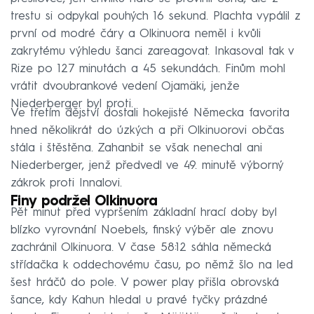
trestu si odpykal pouhých 16 sekund. Plachta vypálil z
první od modré čáry a Olkinuora neměl i kvůli
zakrytému výhledu šanci zareagovat. Inkasoval tak v
Rize po 127 minutách a 45 sekundách. Finům mohl
vrátit dvoubrankové vedení Ojamäki, jenže
Niederberger byl proti.
Ve třetím dějství dostali hokejisté Německa favorita
hned několikrát do úzkých a při Olkinuorovi občas
stála i štěstěna. Zahanbit se však nenechal ani
Niederberger, jenž předvedl ve 49. minutě výborný
zákrok proti Innalovi.
Finy podržel Olkinuora
Pět minut před vypršením základní hrací doby byl
blízko vyrovnání Noebels, finský výběr ale znovu
zachránil Olkinuora. V čase 58:12 sáhla německá
střídačka k oddechovému času, po němž šlo na led
šest hráčů do pole. V power play přišla obrovská
šance, kdy Kahun hledal u pravé tyčky prázdné