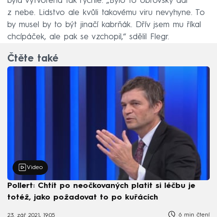
byla vytvořena tak rychle. „Bylo to obrovský dar
z nebe. Lidstvo ale kvůli takovému viru nevyhyne. To
by musel by to být jinačí kabrňák. Dřív jsem mu říkal
chcípáček, ale pak se vzchopil,“ sdělil Flegr.
Čtěte také
Video
Pollert: Chtít po neočkovaných platit si léčbu je
totéž, jako požadovat to po kuřácích
6 min čtení
23. zář 2021, 19:05