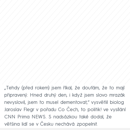
„Tehdy (před rokem) jsem říkal, že doufám, že to mají
připravený. Hned druhý den, i když jsem slovo mrazák
nevyslovil, jsem to musel dementovat,“ vysvětlil biolog
Jaroslav Flegr v pořadu Co Čech, to politik! ve vysílání
CNN Prima NEWS. S nadsázkou také dodal, že
většina lidí se v Česku nechává zpopelnit.