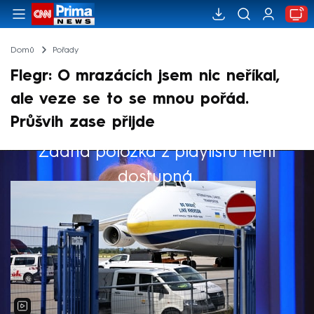
Domů
Pořady
Flegr: O mrazácích jsem nic neříkal,
ale veze se to se mnou pořád.
Průšvih zase přijde
Žádná položka z playlistu není
Výběr redakce
dostupná.