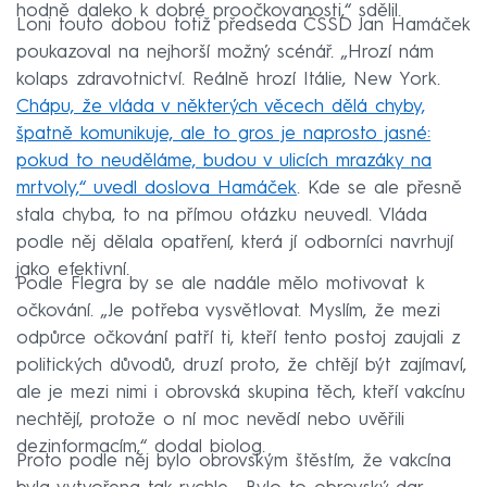
hodně daleko k dobré proočkovanosti,“ sdělil.
Loni touto dobou totiž předseda ČSSD Jan Hamáček
poukazoval na nejhorší možný scénář. „Hrozí nám
kolaps zdravotnictví. Reálně hrozí Itálie, New York.
Chápu, že vláda v některých věcech dělá chyby,
špatně komunikuje, ale to gros je naprosto jasné:
pokud to neuděláme, budou v ulicích mrazáky na
mrtvoly,“ uvedl doslova Hamáček
. Kde se ale přesně
stala chyba, to na přímou otázku neuvedl. Vláda
podle něj dělala opatření, která jí odborníci navrhují
jako efektivní.
Podle Flegra by se ale nadále mělo motivovat k
očkování. „Je potřeba vysvětlovat. Myslím, že mezi
odpůrce očkování patří ti, kteří tento postoj zaujali z
politických důvodů, druzí proto, že chtějí být zajímaví,
ale je mezi nimi i obrovská skupina těch, kteří vakcínu
nechtějí, protože o ní moc nevědí nebo uvěřili
dezinformacím,“ dodal biolog.
Proto podle něj bylo obrovským štěstím, že vakcína