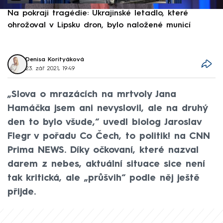
Na pokraji tragédie: Ukrajinské letadlo, které
P
ohrožoval v Lipsku dron, bylo naložené municí
e
Denisa Korityáková
23. zář 2021, 19:49
„Slova o mrazácích na mrtvoly Jana
Hamáčka jsem ani nevyslovil, ale na druhý
den to bylo všude,“ uvedl biolog Jaroslav
Flegr v pořadu Co Čech, to politik! na CNN
Prima NEWS. Díky očkovaní, které nazval
darem z nebes, aktuální situace sice není
tak kritická, ale „průšvih“ podle něj ještě
přijde.