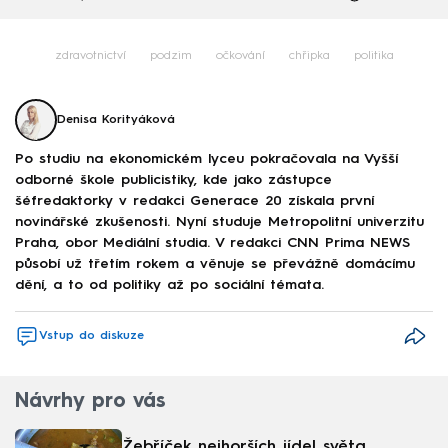
zdravotnictví
podzim
očkování
chřipka
politika
Denisa Korityáková
Po studiu na ekonomickém lyceu pokračovala na Vyšší
odborné škole publicistiky, kde jako zástupce
šéfredaktorky v redakci Generace 20 získala první
novinářské zkušenosti. Nyní studuje Metropolitní univerzitu
Praha, obor Mediální studia. V redakci CNN Prima NEWS
působí už třetím rokem a věnuje se převážně domácímu
dění, a to od politiky až po sociální témata.
Vstup do diskuze
Návrhy pro vás
Žebříček nejhorších jídel světa.