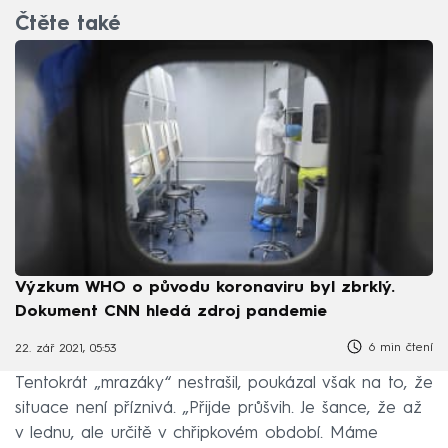
Čtěte také
Výzkum WHO o původu koronaviru byl zbrklý.
Dokument CNN hledá zdroj pandemie
6 min čtení
22. zář 2021, 05:53
Tentokrát „mrazáky“ nestrašil, poukázal však na to, že
situace není příznivá. „Přijde průšvih. Je šance, že až
v lednu, ale určitě v chřipkovém období. Máme