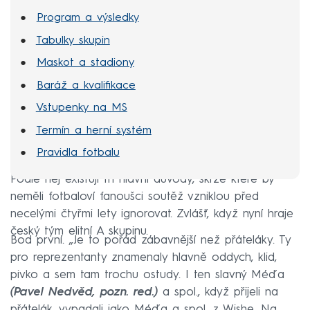
Program a výsledky
Tabulky skupin
Maskot a stadiony
Baráž a kvalifikace
Vstupenky na MS
Termín a herní systém
Pravidla fotbalu
Podle něj existují tři hlavní důvody, skrze které by
neměli fotbaloví fanoušci soutěž vzniklou před
necelými čtyřmi lety ignorovat. Zvlášť, když nyní hraje
český tým elitní A skupinu.
Bod první. „Je to pořád zábavnější než přáteláky. Ty
pro reprezentanty znamenaly hlavně oddych, klid,
pivko a sem tam trochu ostudy. I ten slavný Méďa
(Pavel Nedvěd, pozn. red.)
a spol., když přijeli na
přátelák, vypadali jako Méďa a spol. z Wishe. Na