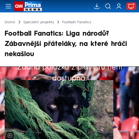
Domů
Speciální projekty
Football Fanatics
Football Fanatics: Liga národů?
Zábavnější přáteláky, na které hráči
nekašlou
Žádná položka z playlistu není
Výběr redakce
dostupná.