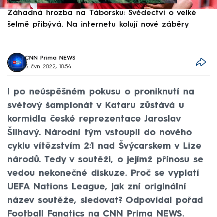
Záhadná hrozba na Táborsku: Svědectví o velké
S
šelmě přibývá. Na internetu kolují nové záběry
d
CNN Prima NEWS
5. čvn 2022, 10:54
I po neúspěšném pokusu o proniknutí na
světový šampionát v Kataru zůstává u
kormidla české reprezentace Jaroslav
Šilhavý. Národní tým vstoupil do nového
cyklu vítězstvím 2:1 nad Švýcarskem v Lize
národů. Tedy v soutěži, o jejímž přínosu se
vedou nekonečné diskuze. Proč se vyplatí
UEFA Nations League, jak zní originální
název soutěže, sledovat? Odpovídal pořad
Football Fanatics na CNN Prima NEWS.