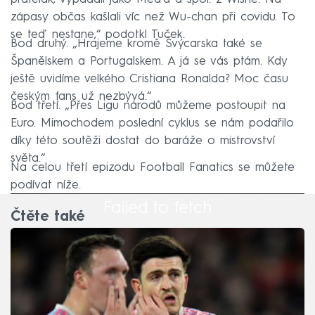
zápasy občas kašlali víc než Wu-chan při covidu. To
se teď nestane,“ podotkl Tuček.
Bod druhý. „Hrajeme kromě Švýcarska také se
Španělskem a Portugalskem. A já se vás ptám. Kdy
ještě uvidíme velkého Cristiana Ronalda? Moc času
českým fans už nezbývá.“
Bod třetí. „Přes Ligu národů můžeme postoupit na
Euro. Mimochodem poslední cyklus se nám podařilo
díky této soutěži dostat do baráže o mistrovství
světa.“
Na celou třetí epizodu Football Fanatics se můžete
podívat níže.
Failed to fetch
Čtěte také