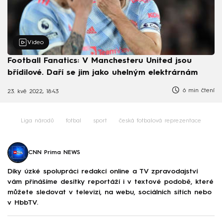
Video
Football Fanatics: V Manchesteru United jsou
břídilové. Daří se jim jako uhelným elektrárnám
6 min čtení
23. kvě 2022, 18:43
Liga národů
fotbal
sport
česká fotbalová reprezentace
CNN Prima NEWS
Díky úzké spolupráci redakcí online a TV zpravodajství
vám přinášíme desítky reportáží i v textové podobě, které
můžete sledovat v televizi, na webu, sociálních sítích nebo
v HbbTV.