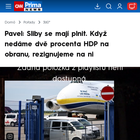
Domů
Pořady
360°
Pavel: Sliby se mají plnit. Když
nedáme dvě procenta HDP na
obranu, rezignujeme na ni
Žádná položka z playlistu není
Výběr redakce
dostupná.