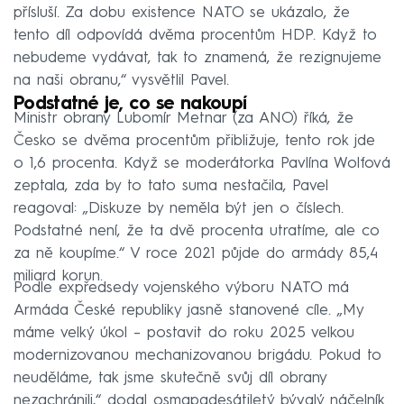
přísluší. Za dobu existence NATO se ukázalo, že
tento díl odpovídá dvěma procentům HDP. Když to
nebudeme vydávat, tak to znamená, že rezignujeme
na naši obranu,“ vysvětlil Pavel.
Podstatné je, co se nakoupí
Ministr obrany Lubomír Metnar (za ANO) říká, že
Česko se dvěma procentům přibližuje, tento rok jde
o 1,6 procenta. Když se moderátorka Pavlína Wolfová
zeptala, zda by to tato suma nestačila, Pavel
reagoval: „Diskuze by neměla být jen o číslech.
Podstatné není, že ta dvě procenta utratíme, ale co
za ně koupíme.“ V roce 2021 půjde do armády 85,4
miliard korun.
Podle expředsedy vojenského výboru NATO má
Armáda České republiky jasně stanovené cíle. „My
máme velký úkol –⁠ postavit do roku 2025 velkou
modernizovanou mechanizovanou brigádu. Pokud to
neuděláme, tak jsme skutečně svůj díl obrany
nezachránili,“ dodal osmapadesátiletý bývalý náčelník