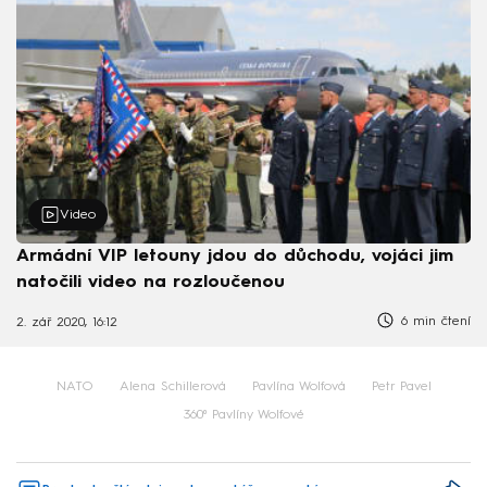
Video
Armádní VIP letouny jdou do důchodu, vojáci jim
natočili video na rozloučenou
6 min čtení
2. zář 2020, 16:12
NATO
Alena Schillerová
Pavlína Wolfová
Petr Pavel
360⁰ Pavlíny Wolfové