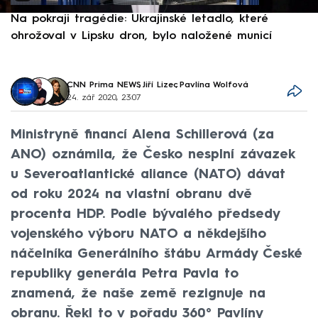
Na pokraji tragédie: Ukrajinské letadlo, které
P
ohrožoval v Lipsku dron, bylo naložené municí
e
CNN Prima NEWS
,
Jiří Lizec
,
Pavlína Wolfová
24. zář 2020, 23:07
Ministryně financí Alena Schillerová (za
ANO) oznámila, že Česko nesplní závazek
u Severoatlantické aliance (NATO) dávat
od roku 2024 na vlastní obranu dvě
procenta HDP. Podle bývalého předsedy
vojenského výboru NATO a někdejšího
náčelníka Generálního štábu Armády České
republiky generála Petra Pavla to
znamená, že naše země rezignuje na
obranu. Řekl to v pořadu 360° Pavlíny