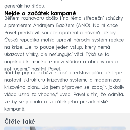
generálního štábu.
Nejde o začátek kampaně
Během rozhovoru došlo i na téma středeční schůzky
s premiérem Andrejem Babišem (ANO). Na ní chce
Pavel představit soubor opatření a návrhů, jak by
Česká republika mohla upravit národní systém reakce
na krize. „Je to pouze jeden vstup, který nemá
ukazovat viníky, ale nefungující věci. Týká se to
například komunikace mezi vládou a občany nebo
institucemi,“ nastínil Pavel.
Rád by prý na schůzce také představil plán, jak lépe
nastavit sktrukturu krizového systému a modernizaci
krizového plánu. „Já jsem připraven se zapojit, jakkoliv
vláda uzná za vhodné,“ uvedl Pavel s tím, že odmítá,
že by se jednalo o začátek jeho prezidentské
kampaně.
Čtěte také