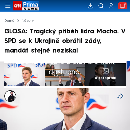
Domů
Názory
GLOSA: Tragický příběh lídra Macha. V
SPD se k Ukrajině obrátil zády,
mandát stejně nezískal
Žádná položka z playlistu není
dostupná.
6 fotografií
Marek Veselý
11. čvn 2024, 09:29
Ještě před dvěma lety obdivoval
Volodymyra Zelenského, aby nakonec jeho