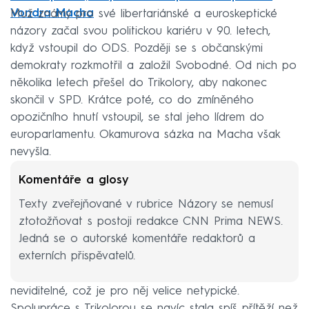
Vondra Macha
Muž známý pro své libertariánské a euroskeptické
názory začal svou politickou kariéru v 90. letech,
když vstoupil do ODS. Později se s občanskými
demokraty rozkmotřil a založil Svobodné. Od nich po
několika letech přešel do Trikolory, aby nakonec
skončil v SPD. Krátce poté, co do zmíněného
opozičního hnutí vstoupil, se stal jeho lídrem do
europarlamentu. Okamurova sázka na Macha však
nevyšla.
Komentáře a glosy
Texty zveřejňované v rubrice Názory se nemusí
ztotožňovat s postoji redakce CNN Prima NEWS.
Jedná se o autorské komentáře redaktorů a
externích přispěvatelů.
SPD bylo během předvolební kampaně de facto
neviditelné, což je pro něj velice netypické.
Spolupráce s Trikolorou se navíc stala spíš přítěží než