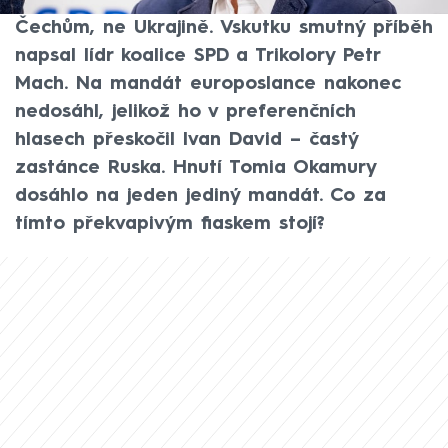
tvář skončila na billboardech: Peníze
Čechům, ne Ukrajině. Vskutku smutný příběh
napsal lídr koalice SPD a Trikolory Petr
Mach. Na mandát europoslance nakonec
nedosáhl, jelikož ho v preferenčních
hlasech přeskočil Ivan David – častý
zastánce Ruska. Hnutí Tomia Okamury
dosáhlo na jeden jediný mandát. Co za
tímto překvapivým fiaskem stojí?