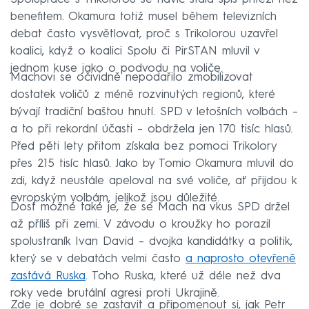
benefitem. Okamura totiž musel během televizních
debat často vysvětlovat, proč s Trikolorou uzavřel
koalici, když o koalici Spolu či PirSTAN mluvil v
jednom kuse jako o podvodu na voliče.
Machovi se očividně nepodařilo zmobilizovat
dostatek voličů z méně rozvinutých regionů, které
bývají tradiční baštou hnutí. SPD v letošních volbách –
a to při rekordní účasti – obdržela jen 170 tisíc hlasů.
Před pěti lety přitom získala bez pomoci Trikolory
přes 215 tisíc hlasů. Jako by Tomio Okamura mluvil do
zdi, když neustále apeloval na své voliče, ať přijdou k
evropským volbám, jelikož jsou důležité.
Dost možné také je, že se Mach na vkus SPD držel
až příliš při zemi. V závodu o kroužky ho porazil
spolustraník Ivan David – dvojka kandidátky a politik,
který se v debatách velmi často
a naprosto otevřeně
zastává Ruska
. Toho Ruska, které už déle než dva
roky vede brutální agresi proti Ukrajině.
Zde je dobré se zastavit a připomenout si, jak Petr