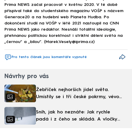
Prima NEWS začal pracovat v květnu 2020. V té době
přispíval také do studentského magazínu VOŠP s názvem
Generace20 a na hudební web Planeta Hudba. Po
dokončení studií na VOŠP v létě 2021 nastoupil na CNN
Prima NEWS jako redaktor. Nesnáší totalitní ideologie,
přehnanou politickou korektnost i striktní dělení světa na
„černou“ a „bílou“. (Marek.Vesely@iprima.cz)
Pro tento článek jsou komentáře vypnuté
Návrhy pro vás
Žebříček nejhorších jídel světa.
Umístily se i tři české pokrmy, vévodí
skandinávská kuchyně
Sníh, jak ho neznáte: Jak rychle
padá i z čeho se skládá. A vločky
nejsou bílé