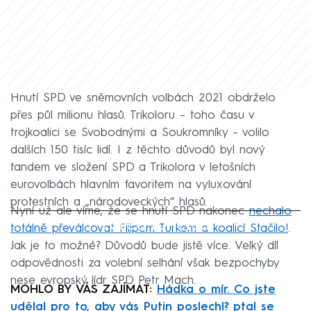
Hnutí SPD ve sněmovních volbách 2021 obdrželo
přes půl milionu hlasů. Trikoloru – toho času v
trojkoalici se Svobodnými a Soukromníky – volilo
dalších 150 tisíc lidí. I z těchto důvodů byl nový
tandem ve složení SPD a Trikolora v letošních
eurovolbách hlavním favoritem na vyluxování
protestních a „národoveckých“ hlasů.
Nyní už ale víme, že se hnutí SPD nakonec
nechalo
Failed to fetch
totálně převálcovat Filipem Turkem a koalicí Stačilo!
.
Jak je to možné? Důvodů bude jistě více. Velký díl
odpovědnosti za volební selhání však bezpochyby
nese evropský lídr SPD Petr Mach.
MOHLO BY VÁS ZAJÍMAT:
Hádka o mír. Co jste
udělal pro to, aby vás Putin poslechl? ptal se