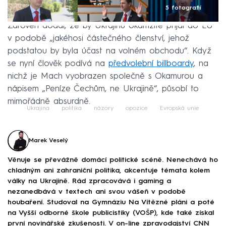
5 fotografií
Zároveň dodal, že by Ukrajinu okamžitě přijal do EU
v podobě „jakéhosi částečného členství, jehož
podstatou by byla účast na volném obchodu“. Když
se nyní člověk podívá na
předvolební billboardy
, na
nichž je Mach vyobrazen společně s Okamurou a
nápisem „Peníze Čechům, ne Ukrajině“, působí to
mimořádně absurdně.
Ukrajina
politika
názory
opozice
Evropská unie
Marek Veselý
Věnuje se převážně domácí politické scéně. Nenechává ho
chladným ani zahraniční politika, akcentuje témata kolem
války na Ukrajině. Rád zpracovává i gaming a
nezanedbává v textech ani svou vášeň v podobě
houbaření. Studoval na Gymnáziu Na Vítězné pláni a poté
na Vyšší odborné škole publicistiky (VOŠP), kde také získal
první novinářské zkušenosti. V on-line zpravodajství CNN