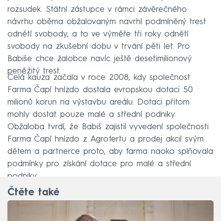
rozsudek. Státní zástupce v rámci závěrečného
návrhu oběma obžalovaným navrhl podmíněný trest
odnětí svobody, a to ve výměře tři roky odnětí
svobody na zkušební dobu v trvání pěti let. Pro
Babiše chce žalobce navíc ještě desetimilionový
peněžitý trest.
Celá kauza začala v roce 2008, kdy společnost
Farma Čapí hnízdo dostala evropskou dotaci 50
milionů korun na výstavbu areálu. Dotaci přitom
mohly dostat pouze malé a střední podniky.
Obžaloba tvrdí, že Babiš zajistil vyvedení společnosti
Farma Čapí hnízdo z Agrofertu a prodej akcií svým
dětem a partnerce proto, aby farma naoko splňovala
podmínky pro získání dotace pro malé a střední
podniky.
Čtěte také