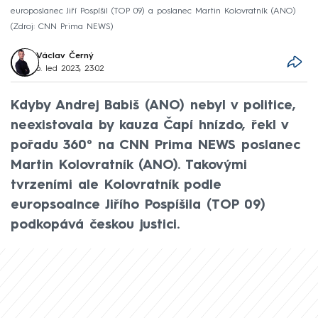
europoslanec Jiří Pospíšil (TOP 09) a poslanec Martin Kolovratník (ANO)
Zdroj: CNN Prima NEWS
Václav Černý
6. led 2023, 23:02
Kdyby Andrej Babiš (ANO) nebyl v politice,
neexistovala by kauza Čapí hnízdo, řekl v
pořadu 360° na CNN Prima NEWS poslanec
Martin Kolovratník (ANO). Takovými
tvrzeními ale Kolovratník podle
europsoalnce Jiřího Pospíšila (TOP 09)
podkopává českou justici.