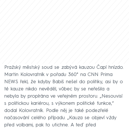
Pražský městský soud se zabývá kauzou Čapí hnízdo.
Martin Kolovratník v pořadu 360° na CNN Prima
NEWS řekl, že kdyby Babiš nešel do politiky, asi by o
té kauze nikdo nevěděl, vůbec by se neřešila a
nebyla by propírána ve veřejném prostoru. „Nesouvisí
s politickou kariérou, s výkonem politické funkce,“
dodal Kolovratník. Podle něj je také podezřelé
načasování celého případu. „Kauza se objeví vždy
před volbami, pak to utichne. A teď před