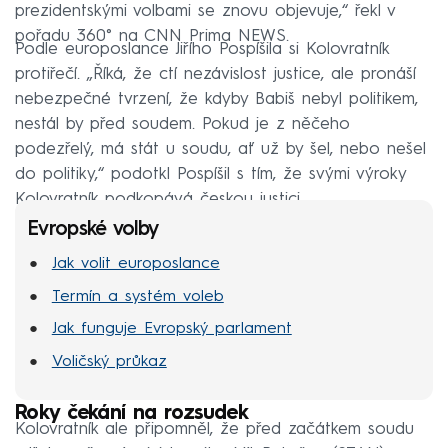
prezidentskými volbami se znovu objevuje,“ řekl v
pořadu 360° na CNN Prima NEWS.
Podle europoslance Jiřího Pospíšila si Kolovratník
protiřečí. „Říká, že ctí nezávislost justice, ale pronáší
nebezpečné tvrzení, že kdyby Babiš nebyl politikem,
nestál by před soudem. Pokud je z něčeho
podezřelý, má stát u soudu, ať už by šel, nebo nešel
do politiky,“ podotkl Pospíšil s tím, že svými výroky
Kolovratník podkopává českou justici.
Evropské volby
Jak volit europoslance
Termín a systém voleb
Jak funguje Evropský parlament
Voličský průkaz
Roky čekání na rozsudek
Kolovratník ale připomněl, že před začátkem soudu