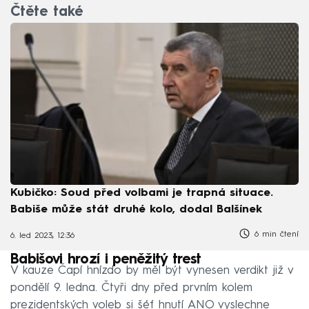
Čtěte také
Kubičko: Soud před volbami je trapná situace.
Babiše může stát druhé kolo, dodal Balšínek
6 min čtení
6. led 2023, 12:36
Babišovi hrozí i peněžitý trest
V kauze Čapí hnízdo by měl být vynesen verdikt již v
pondělí 9. ledna. Čtyři dny před prvním kolem
prezidentských voleb si šéf hnutí ANO vyslechne