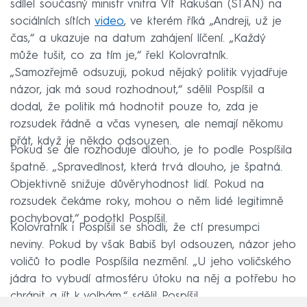
sdílel současný ministr vnitra Vít Rakušan (STAN) na
sociálních sítích
video
, ve kterém říká „Andreji, už je
čas,“ a ukazuje na datum zahájení líčení. „Každý
může tušit, co za tím je,“ řekl Kolovratník.
„Samozřejmě odsuzuji, pokud nějaký politik vyjadřuje
názor, jak má soud rozhodnout,“ sdělil Pospíšil a
dodal, že politik má hodnotit pouze to, zda je
rozsudek řádně a včas vynesen, ale nemají někomu
přát, když je někdo odsouzen.
Pokud se ale rozhoduje dlouho, je to podle Pospíšila
špatně. „Spravedlnost, která trvá dlouho, je špatná.
Objektivně snižuje důvěryhodnost lidí. Pokud na
rozsudek čekáme roky, mohou o něm lidé legitimně
pochybovat,“ podotkl Pospíšil.
Kolovratník i Pospíšil se shodli, že ctí presumpci
neviny. Pokud by však Babiš byl odsouzen, názor jeho
voličů to podle Pospíšila nezmění. „U jeho voličského
jádra to vybudí atmosféru útoku na něj a potřebu ho
chránit a jít k volbám,“ sdělil Pospíšil.