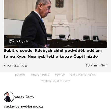
5
fotografií
Babiš u soudu: Kdybych chtěl podvádět, udělám
to na Kypr. Nesmysl, řekl o kauze Čapí hnízdo
6 min čtení
6. led 2023, 13:28
politika
Andrej Babiš
TOP 09
CNN Prima NEWS
Městský soud v Praze
Václav Černý
vaclav.cerny@iprima.cz