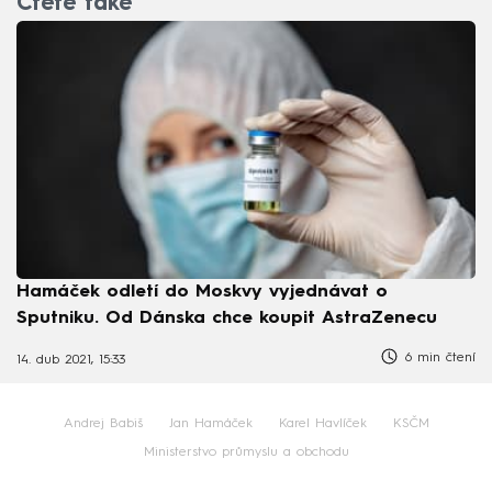
Čtěte také
Hamáček odletí do Moskvy vyjednávat o
Sputniku. Od Dánska chce koupit AstraZenecu
6 min čtení
14. dub 2021, 15:33
Andrej Babiš
Jan Hamáček
Karel Havlíček
KSČM
Ministerstvo průmyslu a obchodu