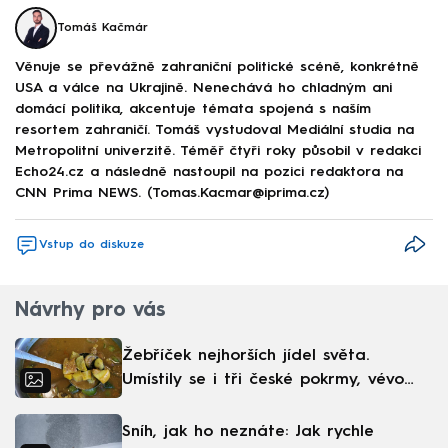
Tomáš Kačmár
Věnuje se převážně zahraniční politické scéně, konkrétně
USA a válce na Ukrajině. Nenechává ho chladným ani
domácí politika, akcentuje témata spojená s naším
resortem zahraničí. Tomáš vystudoval Mediální studia na
Metropolitní univerzitě. Téměř čtyři roky působil v redakci
Echo24.cz a následně nastoupil na pozici redaktora na
CNN Prima NEWS. (Tomas.Kacmar@iprima.cz)
Vstup do diskuze
Návrhy pro vás
Žebříček nejhorších jídel světa.
Umístily se i tři české pokrmy, vévodí
skandinávská kuchyně
Sníh, jak ho neznáte: Jak rychle