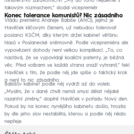
ministerstvu zdravotnictví. „My do toho nejdeme s
takovým rozmachem,“ dodal vicepremiér.
Konec tolerance komunistů? Nic zásadního
Vládu premiéra Andreje Babiše (ANO), jejímž je
Havlíček klíčovým členem, už nebudou tolerovat
poslanci KSČM, díky kterým držel kabinet většinu
hlasů v Poslanecké sněmovně. Podle vicepremiéra ale
vypovězení dohody není velkou komplikací. „To, co
nastává, že se vypovídají koaliční patenty, je běžná
věc. Před volbami se každá strana snaží vyhranit,“ řekl
Havlíček s tím, že podle něj jde spíše o taktický krok
a není to nic zásadního.
Babišův kabinet podle něj vydrží až do voleb.
„Myslím, že v dané chvíli nemá smysl dělat nějaké
razantní změny,“ doplnil Havlíček v pořadu Nový den.
Pokud by na konec nynějšího kabinetu došlo, hrozila
by dle jeho slov nestabilita, kterou si podle něj nikdo
nepřeje.