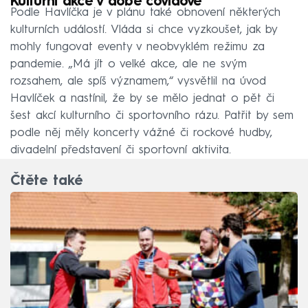
Kulturní akce v době covidové
Podle Havlíčka je v plánu také obnovení některých
kulturních událostí. Vláda si chce vyzkoušet, jak by
mohly fungovat eventy v neobvyklém režimu za
pandemie. „Má jít o velké akce, ale ne svým
rozsahem, ale spíš významem,“ vysvětlil na úvod
Havlíček a nastínil, že by se mělo jednat o pět či
šest akcí kulturního či sportovního rázu. Patřit by sem
podle něj měly koncerty vážné či rockové hudby,
divadelní představení či sportovní aktivita.
Čtěte také