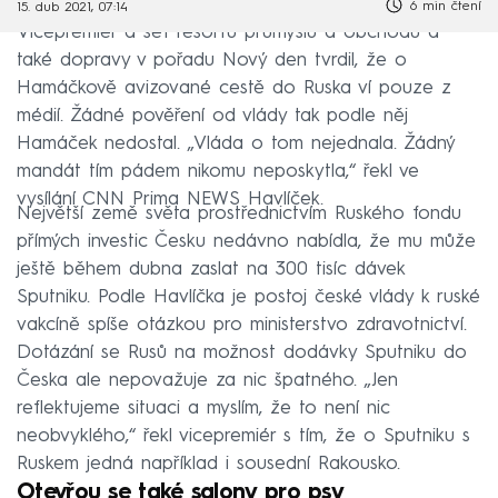
6 min čtení
15. dub 2021, 07:14
Vicepremiér a šéf resortů průmyslu a obchodu a
také dopravy v pořadu Nový den tvrdil, že o
Hamáčkově avizované cestě do Ruska ví pouze z
médií. Žádné pověření od vlády tak podle něj
Hamáček nedostal. „Vláda o tom nejednala. Žádný
mandát tím pádem nikomu neposkytla,“ řekl ve
vysílání CNN Prima NEWS Havlíček.
Největší země světa prostřednictvím Ruského fondu
přímých investic Česku nedávno nabídla, že mu může
ještě během dubna zaslat na 300 tisíc dávek
Sputniku. Podle Havlíčka je postoj české vlády k ruské
vakcíně spíše otázkou pro ministerstvo zdravotnictví.
Dotázání se Rusů na možnost dodávky Sputniku do
Česka ale nepovažuje za nic špatného. „Jen
reflektujeme situaci a myslím, že to není nic
neobvyklého,“ řekl vicepremiér s tím, že o Sputniku s
Ruskem jedná například i sousední Rakousko.
Otevřou se také salony pro psy