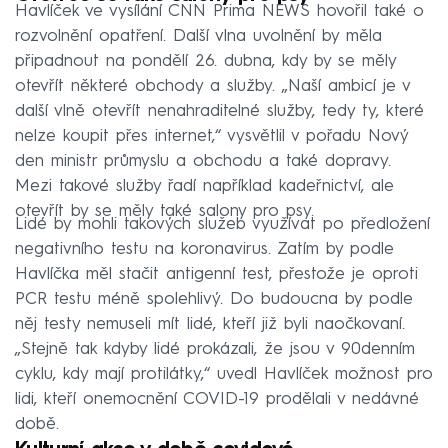
Havlíček ve vysílání CNN Prima NEWS hovořil také o
rozvolnění opatření. Další vlna uvolnění by měla
připadnout na pondělí 26. dubna, kdy by se měly
otevřít některé obchody a služby. „Naší ambicí je v
další vlně otevřít nenahraditelné služby, tedy ty, které
nelze koupit přes internet,“ vysvětlil v pořadu Nový
den ministr průmyslu a obchodu a také dopravy.
Mezi takové služby řadí například kadeřnictví, ale
otevřít by se měly také salony pro psy.
Lidé by mohli takových služeb využívat po předložení
negativního testu na koronavirus. Zatím by podle
Havlíčka měl stačit antigenní test, přestože je oproti
PCR testu méně spolehlivý. Do budoucna by podle
něj testy nemuseli mít lidé, kteří již byli naočkovaní.
„Stejně tak kdyby lidé prokázali, že jsou v 90denním
cyklu, kdy mají protilátky,“ uvedl Havlíček možnost pro
lidi, kteří onemocnění COVID-19 prodělali v nedávné
době.