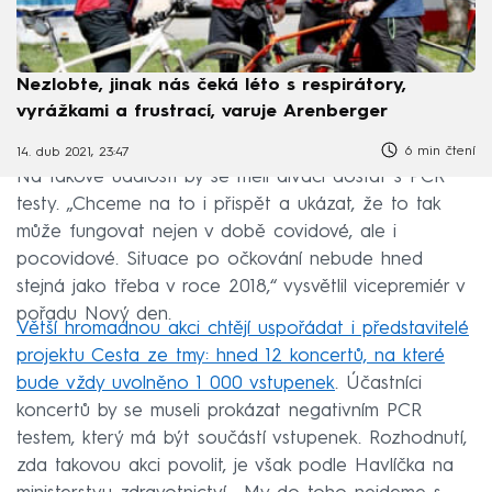
Nezlobte, jinak nás čeká léto s respirátory,
vyrážkami a frustrací, varuje Arenberger
6 min čtení
14. dub 2021, 23:47
Na takové události by se měli diváci dostat s PCR
testy. „Chceme na to i přispět a ukázat, že to tak
může fungovat nejen v době covidové, ale i
pocovidové. Situace po očkování nebude hned
stejná jako třeba v roce 2018,“ vysvětlil vicepremiér v
pořadu Nový den.
Větší hromadnou akci chtějí uspořádat i představitelé
projektu Cesta ze tmy: hned 12 koncertů, na které
bude vždy uvolněno 1 000 vstupenek
. Účastníci
koncertů by se museli prokázat negativním PCR
testem, který má být součástí vstupenek. Rozhodnutí,
zda takovou akci povolit, je však podle Havlíčka na