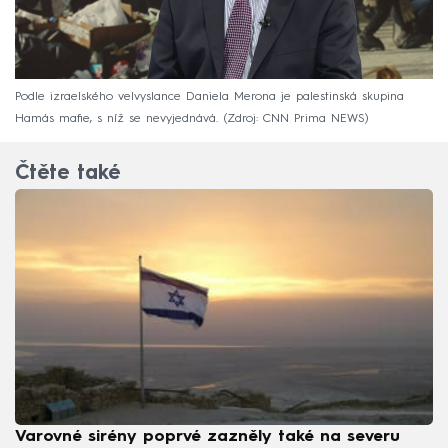
Podle izraelského velvyslance Daniela Merona je palestinská skupina
Hamás mafie, s níž se nevyjednává.
Zdroj: CNN Prima NEWS
Čtěte také
Varovné sirény poprvé zazněly také na severu