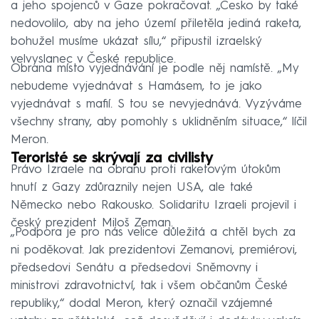
a jeho spojenců v Gaze pokračovat. „Česko by také
nedovolilo, aby na jeho území přiletěla jediná raketa,
bohužel musíme ukázat sílu,“ připustil izraelský
velvyslanec v České republice.
Obrana místo vyjednávání je podle něj namístě. „My
nebudeme vyjednávat s Hamásem, to je jako
vyjednávat s mafií. S tou se nevyjednává. Vyzýváme
všechny strany, aby pomohly s uklidněním situace,“ líčil
Meron.
Teroristé se skrývají za civilisty
Právo Izraele na obranu proti raketovým útokům
hnutí z Gazy zdůraznily nejen USA, ale také
Německo nebo Rakousko. Solidaritu Izraeli projevil i
český prezident Miloš Zeman.
„Podpora je pro nás velice důležitá a chtěl bych za
ni poděkovat. Jak prezidentovi Zemanovi, premiérovi,
předsedovi Senátu a předsedovi Sněmovny i
ministrovi zdravotnictví, tak i všem občanům České
republiky,“ dodal Meron, který označil vzájemné