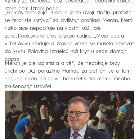
vztahy za přátelské, což dosvědčují i dodávky vakcín,
které nám Izrael poslal.
„Hamás terorizuje Izrael a je to dvojí zločin, protože
se teroristé skrývají za civilisty,“ prohlásil Meron, který
riziko sice nepociťuje na vlastní kůži, ale
zprostředkovaně přes blízkou rodinu. „Moje dcera
v Tel Avivu studuje a zrovna včera se musela schovat
do krytu. Polovina Izraelců má kryt u sebe doma,“
popsal.
Meron je ale optimista a věří, že nepokoje brzy
utichnou. „Až porazíme Hamás, za pět dní se o tom
nebude nikdo ani bavit, bohužel s tím máme mnoho
zkušeností,“ uzavřel.