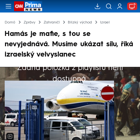
Domů
Zprávy
Zahraničí
Blízký východ
Izrael
Hamás je mafie, s tou se
nevyjednává. Musíme ukázat sílu, říká
izraelský velvyslanec
Žádná položka z playlistu není
Výběr redakce
dostupná.