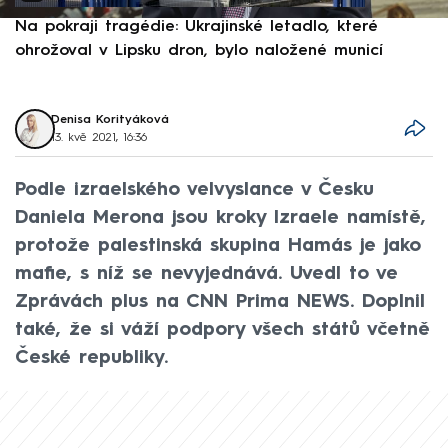
Na pokraji tragédie: Ukrajinské letadlo, které
P
ohrožoval v Lipsku dron, bylo naložené municí
e
Denisa Korityáková
13. kvě 2021, 16:36
Podle izraelského velvyslance v Česku
Daniela Merona jsou kroky Izraele namístě,
protože palestinská skupina Hamás je jako
mafie, s níž se nevyjednává. Uvedl to ve
Zprávách plus na CNN Prima NEWS. Doplnil
také, že si váží podpory všech států včetně
České republiky.