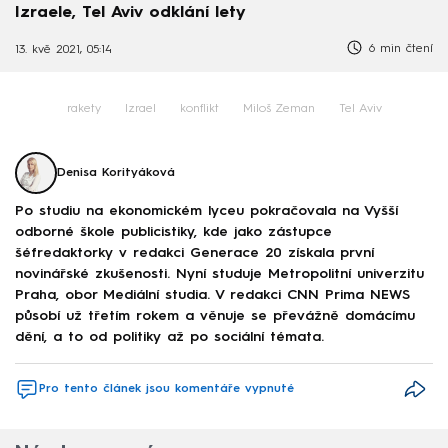
Izraele, Tel Aviv odklání lety
6 min čtení
13. kvě 2021, 05:14
rakety
Izrael
konflikt
Miloš Zeman
Tel Aviv
Denisa Korityáková
Po studiu na ekonomickém lyceu pokračovala na Vyšší
odborné škole publicistiky, kde jako zástupce
šéfredaktorky v redakci Generace 20 získala první
novinářské zkušenosti. Nyní studuje Metropolitní univerzitu
Praha, obor Mediální studia. V redakci CNN Prima NEWS
působí už třetím rokem a věnuje se převážně domácímu
dění, a to od politiky až po sociální témata.
Pro tento článek jsou komentáře vypnuté