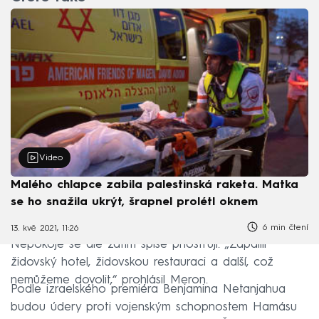
Video
Malého chlapce zabila palestinská raketa. Matka
se ho snažila ukrýt, šrapnel prolétl oknem
6 min čtení
13. kvě 2021, 11:26
Nepokoje se ale zatím spíše přiostřují. „Zapálili
židovský hotel, židovskou restauraci a další, což
nemůžeme dovolit,“ prohlásil Meron.
Podle izraelského premiéra Benjamina Netanjahua
budou údery proti vojenským schopnostem Hamásu