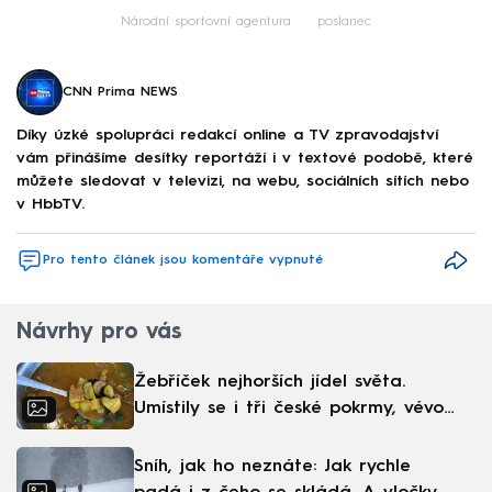
Národní sportovní agentura
poslanec
CNN Prima NEWS
Díky úzké spolupráci redakcí online a TV zpravodajství
vám přinášíme desítky reportáží i v textové podobě, které
můžete sledovat v televizi, na webu, sociálních sítích nebo
v HbbTV.
Pro tento článek jsou komentáře vypnuté
Návrhy pro vás
Žebříček nejhorších jídel světa.
Umístily se i tři české pokrmy, vévodí
skandinávská kuchyně
Sníh, jak ho neznáte: Jak rychle