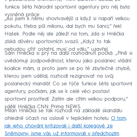
funkce šéfa Národní sportovní agentury pro něj byla
vysněná práce.
„Asi jsem k němu shovívavější a když si napaří velkou
pokutu, třeba půl milionu, dal bych mu šanci,“ řekl
Hašek. Podle něj ale záleží na tom, zda si Hnilička
získá důvěru sportovních svazů. „Když to tak
nebudou cítit ostatní, musí od válu,“ uzavřel.
Sám Hnilička si prý na další rozhodnutí počká. „Plně si
uvědomuji zodpovědnost, kterou jako poslanec vládní
koalice mám, a proto jsem se po té zbytečné chybě,
kterou jsem udělal, rozhodl rezignovat na svůj
poslanecký mandát. Co se týče funkce šéfa sportovní
agentury, počkám, jak se k celé věci postaví
sportovní prostředí. Zatím ale cítím velkou podporu,“
sdělil Hnilička CNN Prima NEWS.
Milan Hnilička se tak rozhodl na základě skandálu
ohledně účasti na oslavě v teplickém hotelu.
O tom,
jak jeho chování kritizovali i další kolegové ze
Sněmovny, jsme vás už informovali v předchozím