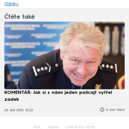
článku.
Čtěte také
KOMENTÁŘ: Jak si s námi jeden policajt vytřel
zadek
6 min čtení
26. led 2021, 12:22
NSA
večírek
CNN Prima NEWS