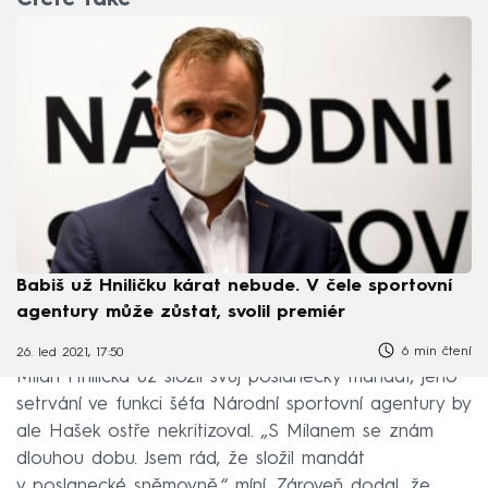
Čtěte také
Babiš už Hniličku kárat nebude. V čele sportovní
agentury může zůstat, svolil premiér
6 min čtení
26. led 2021, 17:50
Milan Hnilička už složil svůj poslanecký mandát, jeho
setrvání ve funkci šéfa Národní sportovní agentury by
ale Hašek ostře nekritizoval. „S Milanem se znám
dlouhou dobu. Jsem rád, že složil mandát
v poslanecké sněmovně,“ míní. Zároveň dodal, že