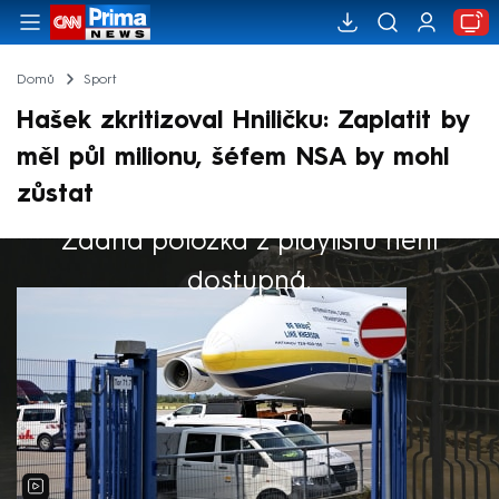
Domů
Sport
Hašek zkritizoval Hniličku: Zaplatit by
měl půl milionu, šéfem NSA by mohl
zůstat
Žádná položka z playlistu není
Výběr redakce
dostupná.