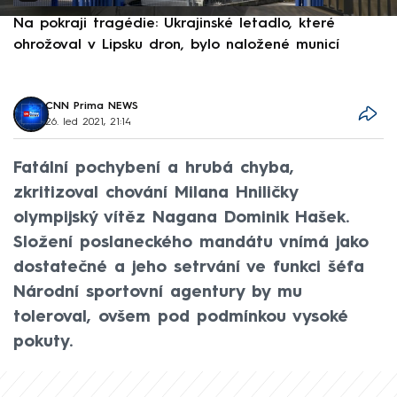
Na pokraji tragédie: Ukrajinské letadlo, které
P
ohrožoval v Lipsku dron, bylo naložené municí
e
CNN Prima NEWS
26. led 2021, 21:14
Fatální pochybení a hrubá chyba,
zkritizoval chování Milana Hniličky
olympijský vítěz Nagana Dominik Hašek.
Složení poslaneckého mandátu vnímá jako
dostatečné a jeho setrvání ve funkci šéfa
Národní sportovní agentury by mu
toleroval, ovšem pod podmínkou vysoké
pokuty.