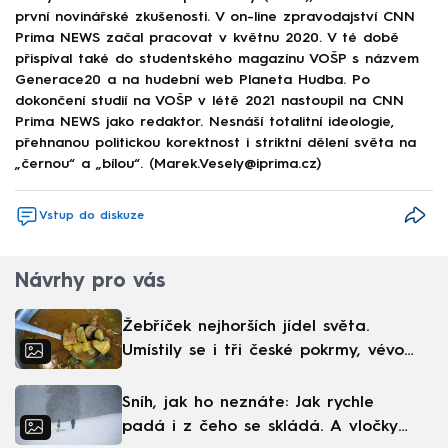
první novinářské zkušenosti. V on-line zpravodajství CNN
Prima NEWS začal pracovat v květnu 2020. V té době
přispíval také do studentského magazínu VOŠP s názvem
Generace20 a na hudební web Planeta Hudba. Po
dokončení studií na VOŠP v létě 2021 nastoupil na CNN
Prima NEWS jako redaktor. Nesnáší totalitní ideologie,
přehnanou politickou korektnost i striktní dělení světa na
„černou“ a „bílou“. (Marek.Vesely@iprima.cz)
Vstup do diskuze
Návrhy pro vás
Žebříček nejhorších jídel světa.
Umístily se i tři české pokrmy, vévodí
skandinávská kuchyně
Sníh, jak ho neznáte: Jak rychle
padá i z čeho se skládá. A vločky