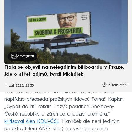
6
fotografií
Fiala se objevil na nelegálním billboardu v Praze.
Jde o střet zájmů, tvrdí Michálek
6 min čtení
11. zář 2025, 22:35
Proti ostrým slovům Havlíčka na síti X se ohradil
například předseda pražských lidovců Tomáš Kaplan.
„‚Sypali do řiti kokain‘. Jazyk poslance Sněmovny
České republiky a zájemce o pozici premiéra,“
kritizoval člen KDU-ČSL
. Havlíček ale není jediným
představitelem ANO, který na výše popsanou