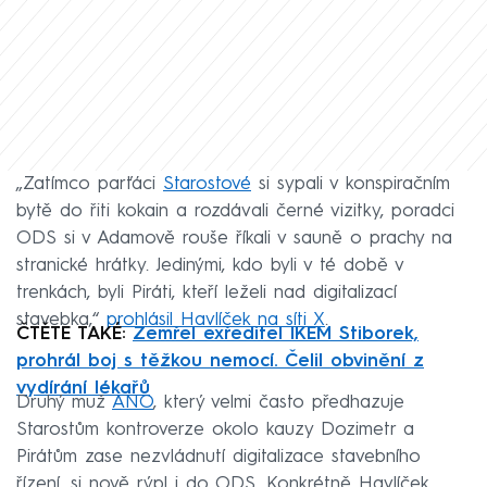
„Zatímco parťáci
Starostové
si sypali v konspiračním
bytě do řiti kokain a rozdávali černé vizitky, poradci
ODS si v Adamově rouše říkali v sauně o prachy na
stranické hrátky. Jedinými, kdo byli v té době v
trenkách, byli Piráti, kteří leželi nad digitalizací
stavebka,“
prohlásil Havlíček na síti X
.
ČTĚTE TAKÉ:
Zemřel exředitel IKEM Stiborek,
prohrál boj s těžkou nemocí. Čelil obvinění z
vydírání lékařů
Druhý muž
ANO
, který velmi často předhazuje
Starostům kontroverze okolo kauzy Dozimetr a
Pirátům zase nezvládnutí digitalizace stavebního
řízení, si nově rýpl i do ODS. Konkrétně Havlíček