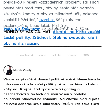
překážkou k řešení každodenních problémů lidí. Piráti
pevně stojí proti tomu, aby byl tento stát ovládán
zákulisními kmotry a aby za miliardové účty nakonec
zaplatili běžní lidé,“
ozval se
šéf pirátského
poslaneckého klubu Jakub Michálek.
Volby do Sněmovny
se uskuteční 3. a 4. října.
MOHLO BY VÁS ZAJÍMAT:
Atentát na Kirka zasáhl
české politiky. Zrůdnost, útok na svobodu, ale i
obvinění z rasismu
Failed to fetch
zdravotnictví
sauna
politika
opozice
ODS
Marek Veselý
Věnuje se převážně domácí politické scéně. Nenechává ho
chladným ani zahraniční politika, akcentuje témata kolem
války na Ukrajině. Rád zpracovává i gaming a
nezanedbává v textech ani svou vášeň v podobě
houbaření. Studoval na Gymnáziu Na Vítězné pláni a poté
na Vyšší odborné škole publicistiky (VOŠP), kde také získal