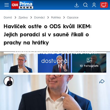
Domů
Zprávy
Domácí
Politika
Opozice
Havlíček ostře o ODS kvůli IKEM:
Jejich poradci si v sauně říkali o
prachy na hrátky
Žádná položka z playlistu není
dostupná.
10 fotografií
Marek Veselý
12. zář 2025, 10:06
Zástupci hnutí ANO kritizují ODS kvůli
schůzce poradce premiéra s nedávno