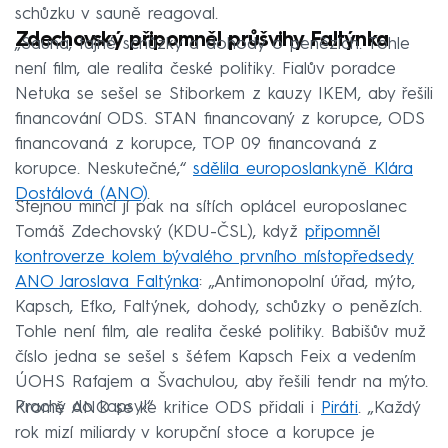
schůzku v sauně reagoval.
Zdechovský připomněl průšvihy Faltýnka
„Sauna, tajné schůzky a dohody o penězích. Tohle
není film, ale realita české politiky. Fialův poradce
Netuka se sešel se Stiborkem z kauzy IKEM, aby řešili
financování ODS. STAN financovaný z korupce, ODS
financovaná z korupce, TOP 09 financovaná z
korupce. Neskutečné,“
sdělila europoslankyně Klára
Dostálová (ANO)
.
Stejnou mincí jí pak na sítích oplácel europoslanec
Tomáš Zdechovský (KDU-ČSL), když
připomněl
kontroverze kolem bývalého prvního místopředsedy
ANO Jaroslava Faltýnka
: „Antimonopolní úřad, mýto,
Kapsch, Efko, Faltýnek, dohody, schůzky o penězích.
Tohle není film, ale realita české politiky. Babišův muž
číslo jedna se sešel s šéfem Kapsch Feix a vedením
ÚOHS Rafajem a Švachulou, aby řešili tendr na mýto.
Prachy do kapsy!“
Kromě ANO se ke kritice ODS přidali i
Piráti
. „Každý
rok mizí miliardy v korupční stoce a korupce je