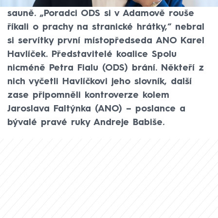
zesnulým ředitelem nemocnice IKEM v
sauně. „Poradci ODS si v Adamově rouše
říkali o prachy na stranické hrátky,“ nebral
si servítky první místopředseda ANO Karel
Havlíček. Představitelé koalice Spolu
nicméně Petra Fialu (ODS) brání. Někteří z
nich vyčetli Havlíčkovi jeho slovník, další
zase připomněli kontroverze kolem
Jaroslava Faltýnka (ANO) – poslance a
bývalé pravé ruky Andreje Babiše.