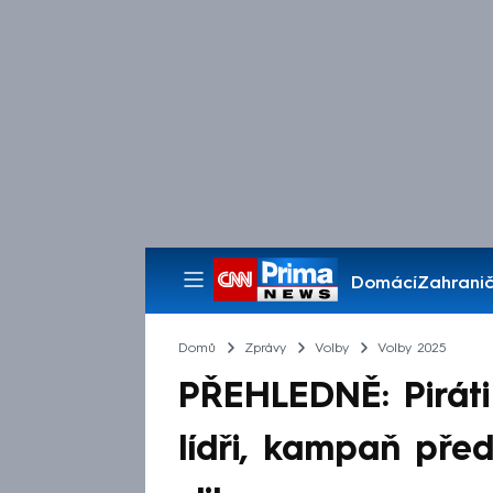
Domácí
Zahranič
Pořady
Domů
Zprávy
Volby
Volby 2025
PŘEHLEDNĚ: Piráti
lídři, kampaň pře