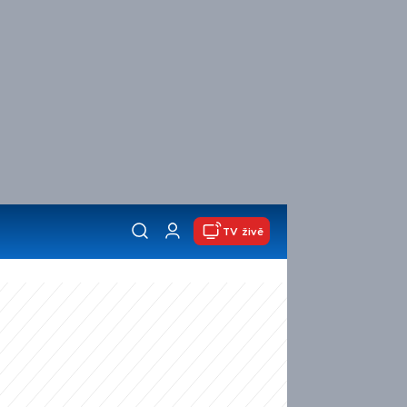
TV živě