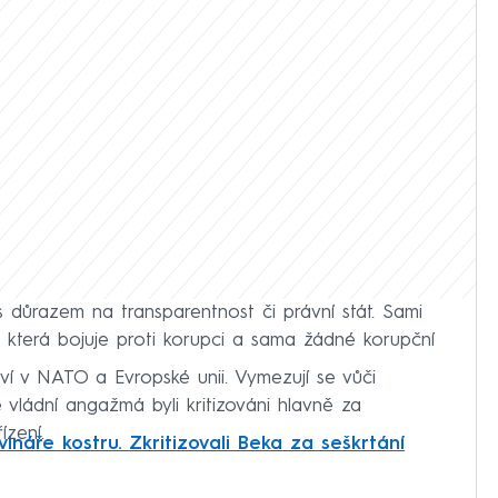
u s důrazem na transparentnost či právní stát. Sami
u, která bojuje proti korupci a sama žádné korupční
tví v NATO a Evropské unii. Vymezují se vůči
é vládní angažmá byli kritizováni hlavně za
ízení.
vináře kostru. Zkritizovali Beka za seškrtání