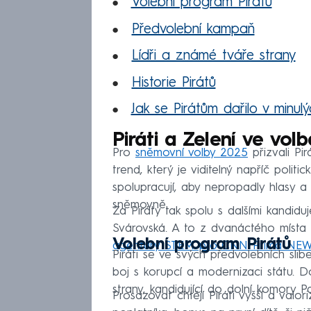
Volební program Pirátů
Předvolební kampaň
Lídři a známé tváře strany
Historie Pirátů
Jak se Pirátům dařilo v minul
Piráti a Zelení ve vol
Pro
sněmovní volby 2025
přizvali Pi
trend, který je viditelný napříč politi
spolupracují, aby nepropadly hlasy a
sněmovně.
Za Piráty tak spolu s dalšími kandid
Svárovská. A to z dvanáctého místa
Volební program Pirátů
agentury STEM pro CNN Prima NE
Piráti se ve svých předvolebních slib
boj s korupcí a modernizaci státu. Do
strany, kandidující do dolní komory 
Prosazovat chtějí Piráti vyšší a valor