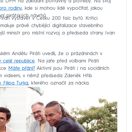
ižší DPH na základní potraviny a potřeby. Na svůj
pro rodiny
, kde si mohou lidé vypočítat, jakou
í pirátských návrhů.
iráti vystavět v Česku 200 tisíc bytů. Kritici
maluje právě chybějící digitalizace stavebního
dejší ministr pro místní rozvoj a předseda strany Ivan
kém Andělu Piráti uvedli, že o prázdninách v
v celé republice
. Na jaře před volbami Piráti
akce
Máte přání?
Aktivní jsou Piráti i na sociálních
rzním videem, v němž předseda Zdeněk Hřib
 Filipa Turka
, kterého označil za nácka.