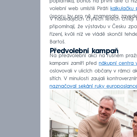
poplatníka, bonus na první dítě či n
volební web umístili Piráti
kalkulačku 
úsporu by pro ně znamenalo zaveden
V následujících čtyřech letech chtějí P
připomínají, že výstavbu v Česku zpo
řízení, kvůli níž ve vládě skončil teh
Bartoš.
Předvolební kampaň
Na předvolební akci na rušném pražs
kampani zamíří před
nákupní centra 
oslovovali v ulicích občany v rámci 
sítích. V minulosti zaujali kontrove
naznačoval sekání ruky europoslance