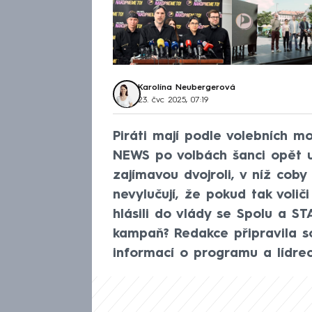
Karolína Neubergerová
23. čvc 2025, 07:19
Piráti mají podle volebních 
NEWS po volbách šanci opět u
zajímavou dvojroli, v níž coby
nevylučují, že pokud tak volič
hlásili do vlády se Spolu a STA
kampaň? Redakce připravila so
informací o programu a lídrec