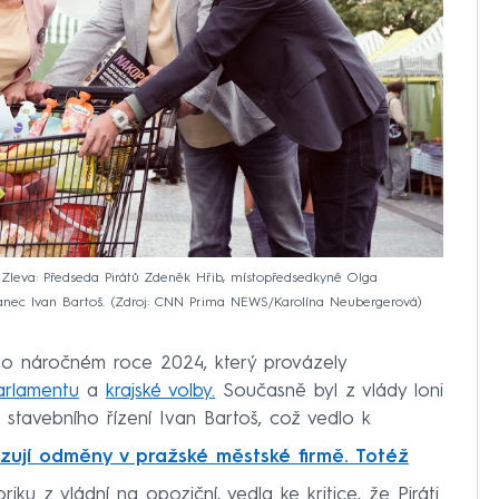
 Zleva: Předseda Pirátů Zdeněk Hřib, místopředsedkyně Olga
anec Ivan Bartoš.
Zdroj: CNN Prima NEWS/Karolína Neubergerová
o náročném roce 2024, který provázely
arlamentu
a
krajské volby.
Současně byl z vlády loni
e stavebního řízení Ivan Bartoš, což vedlo k
itizují odměny v pražské městské firmě. Totéž
toriku z vládní na opoziční, vedla ke kritice, že Piráti