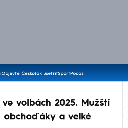
í
Objevte Česko
Jak ušetřit
Sport
Počasí
 ve volbách 2025. Mužští
d obchoďáky a velké