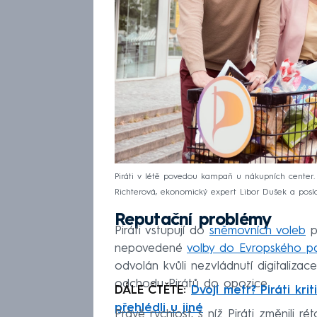
Piráti v létě povedou kampaň u nákupních center.
Richterová, ekonomický expert Libor Dušek a posl
Reputační problémy
Piráti vstupují do
sněmovních voleb
p
nepovedené
volby do Evropského p
odvolán kvůli nezvládnutí digitalizac
odchodu Pirátů do opozice.
DÁLE ČTĚTE:
Dvojí metr? Piráti kr
přehlédli u jiné
Právě rychlost, s níž Piráti změnili ré