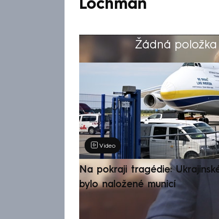
Lochman
Žádná položka z
Výběr redakce
Video
Na pokraji tragédie: Ukrajinsk
bylo naložené municí