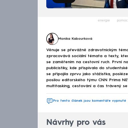
energie
pomoc
Monika Kabourková
Věnuje se převážně zdravotnickým téma
zpracovává sociální témata a texty, kt
se zaměřením na cestovní ruch. První no
publicistiky, kde přispívala do studen
se připojila zprvu jako stážistka, poslé
posilou editorského týmu CNN Prima NEWS
multitasking, cestování a čas trávený se 
Pro tento článek jsou komentáře vypnuté
Návrhy pro vás