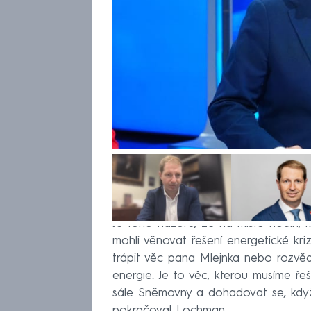
Je toho názoru, že na místo hodin, k
mohli věnovat řešení energetické kri
trápit věc pana Mlejnka nebo rozvěd
energie. Je to věc, kterou musíme řeš
sále Sněmovny a dohadovat se, když
pokračoval Lochman.