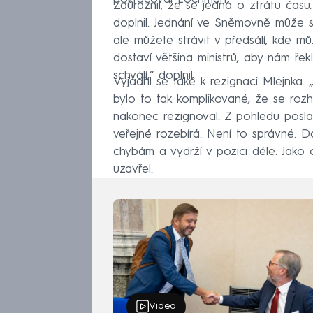
Zdůraznil, že se jedná o ztrátu času.
doplnil. Jednání ve Sněmovně může sk
ale můžete strávit v předsálí, kde m
dostaví většina ministrů, aby nám řek
schválí,“ doplnil.
Vyjádřil se také k rezignaci Mlejnka.
bylo to tak komplikované, že se rozho
nakonec rezignoval. Z pohledu posla
veřejné rozebírá. Není to správné. 
chybám a vydrží v pozici déle. Jak
uzavřel.
Video