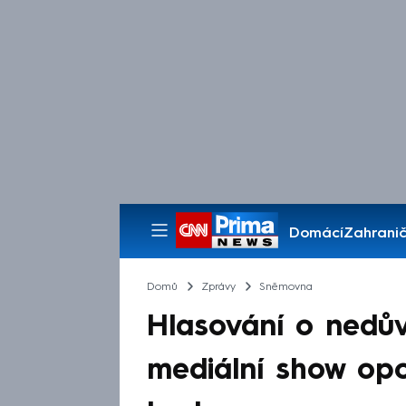
Domácí
Zahranič
Pořady
Domů
Zprávy
Sněmovna
Hlasování o nedů
mediální show opo