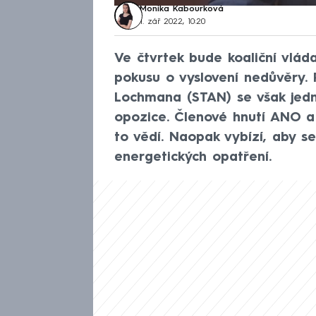
Monika Kabourková
1. zář 2022, 10:20
Ve čtvrtek bude koaliční vlád
pokusu o vyslovení nedůvěry. 
Lochmana (STAN) se však jedn
opozice. Členové hnutí ANO a
to vědí. Naopak vybízí, aby se
energetických opatření.