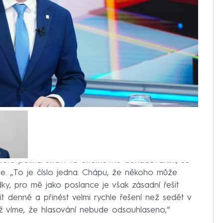
teré politici stráví ve Sněmovně dohadováním, se
ze. „To je číslo jedna. Chápu, že někoho může
ky, pro mě jako poslance je však zásadní řešit
it denně a přinést velmi rychle řešení než sedět v
 víme, že hlasování nebude odsouhlaseno,“