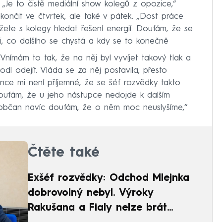
 „Je to čistě mediální show kolegů z opozice,“
ončit ve čtvrtek, ale také v pátek. „Dost práce
ůžete s kolegy hledat řešení energií. Doufám, že se
li, co dalšího se chystá a kdy se to konečně
 „Vnímám to tak, že na něj byl vyvíjet takový tlak a
dl odejít. Vláda se za něj postavila, přesto
nce mi není příjemné, že se šéf rozvědky takto
Doufám, že u jeho nástupce nedojde k dalším
o občan navíc doufám, že o něm moc neuslyšíme,“
Čtěte také
Exšéf rozvědky: Odchod Mlejnka
dobrovolný nebyl. Výroky
Rakušana a Fialy nelze brát