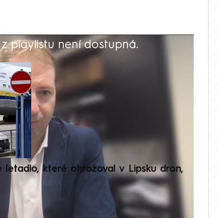
 playlistu není dostupná.
V
é letadlo, které ohrožoval v Lipsku dron,
Přilá
polit