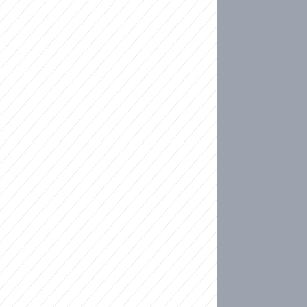
ideo
kat migranty do Česka? Sami by odešli, tvrdí exp
ické sebevraždě