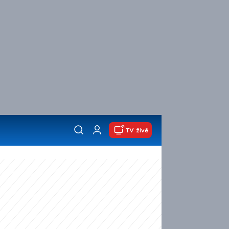
TV živě