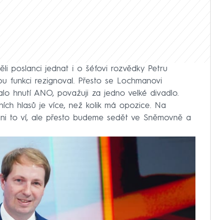
i poslanci jednat i o šéfovi rozvědky Petru
ou funkci rezignoval. Přesto se Lochmanovi
lalo hnutí ANO, považuji za jedno velké divadlo.
čních hlasů je více, než kolik má opozice. Na
 Oni to ví, ale přesto budeme sedět ve Sněmovně a