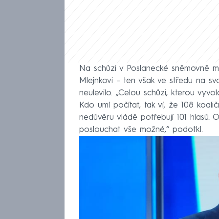
Na schůzi v Poslanecké sněmovně měl
Mlejnkovi – ten však ve středu na sv
neulevilo. „Celou schůzi, kterou vyvo
Kdo umí počítat, tak ví, že 108 koali
nedůvěru vládě potřebují 101 hlasů.
poslouchat vše možné,“ podotkl.