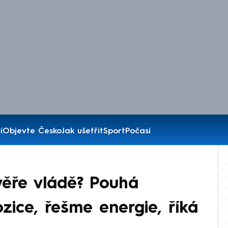
í
Objevte Česko
Jak ušetřit
Sport
Počasí
věře vládě? Pouhá
zice, řešme energie, říká