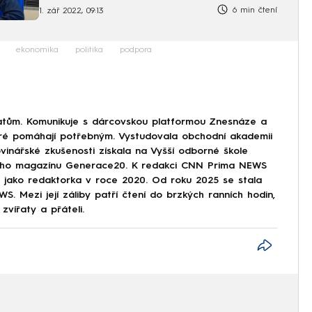
vážně
6 min čtení
1. zář 2022, 09:13
ekonomika
politika
podpora
tům. Komunikuje s dárcovskou platformou Znesnáze a
eré pomáhají potřebným. Vystudovala obchodní akademii
vinářské zkušenosti získala na Vyšší odborné škole
tského magazínu Generace20. K redakci CNN Prima NEWS
ze jako redaktorka v roce 2020. Od roku 2025 se stala
. Mezi její záliby patří čtení do brzkých ranních hodin,
zvířaty a přáteli.