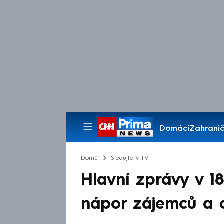
Domácí
Zahranič
Pořady
Domů
Sledujte v TV
Hlavní zprávy v 18
nápor zájemců a c