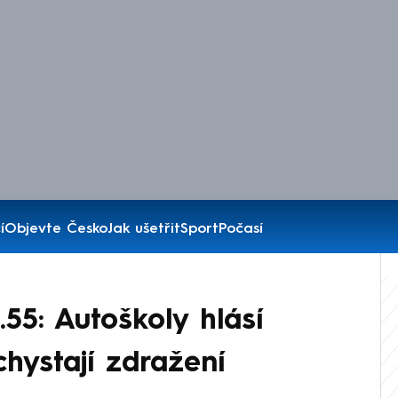
í
Objevte Česko
Jak ušetřit
Sport
Počasí
.55: Autoškoly hlásí
hystají zdražení