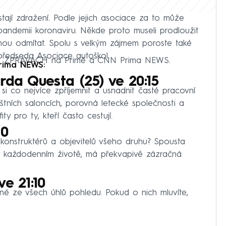
tají zdražení. Podle jejich asociace za to může
pandemii koronaviru. Někde proto museli prodloužit
vnou odmítat. Spolu s velkým zájmem poroste také
opředseda Asociace autoškol.
CH ZPRÁVÁCH na Primě a CNN Prima NEWS.
Prima NEWS:
rda Questa (25) ve 20:15
si co nejvíce zpříjemnit a usnadnit časté pracovní
ištních saloncích, porovná letecké společnosti a
y pro ty, kteří často cestují.
40
 konstruktérů a objevitelů všeho druhu? Spousta
v každodenním životě, má překvapivě zázračná
e 21:10
ané ze všech úhlů pohledu. Pokud o nich mluvíte,