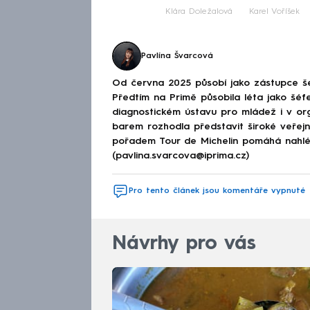
Klára Doležalová
Karel Voříšek
Pavlína Švarcová
Od června 2025 působí jako zástupce š
Předtím na Primě působila léta jako šéfe
diagnostickém ústavu pro mládež i v or
barem rozhodla představit široké veřej
pořadem Tour de Michelin pomáhá nahléd
(pavlina.svarcova@iprima.cz)
Pro tento článek jsou komentáře vypnuté
Návrhy pro vás