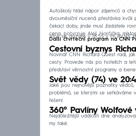
Autoškoly hlásí nápor zájemců a chys
dvouměsíční nucená přestávka kvůli 
čekací doby, jinde musí žadatele ro
cena, potvrzuje Aleš Horčička, míst
Více se dozvíte v 18:55 v HLAVNÍ
Další čtvrteční program na CNN 
Cestovní byznys Richa
Novinář CNN Richard Quest radí, jak 
cesty. Provede nás po hotelích a let
představí věrnostní programy a benefit
Svět vědy (74) ve 20:
Jaké jsou nejnovější poznatky vědců,
problémů, se kterými se setkáváme 
řešení.
360° Pavlíny Wolfové v
Nejdůležitější události dne analyzov
my také.