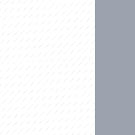
ideo
kat migranty do Česka? Sami by odešli, tvrdí exp
ické sebevraždě