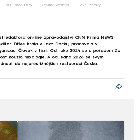
CNN Prima NEWS
Pavlína Wolfová
Hlavní zprávy
éfredaktora on-line zpravodajství CNN Prima NEWS.
ditor. Dříve hrála v Jazz Docku, pracovala v
ganizaci Člověk v tísni. Od roku 2024 se s pořadem Za
nost kouzlo mixologie. A od ledna 2026 se svým
nout do nejprestižnějších restaurací Česka.