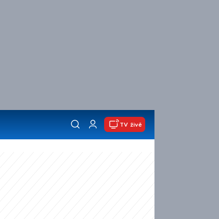
TV živě