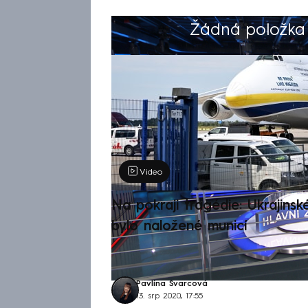
Žádná položka z
Výběr redakce
Video
Na pokraji tragédie: Ukrajinsk
bylo naložené municí
Pavlína Švarcová
13. srp 2020, 17:55