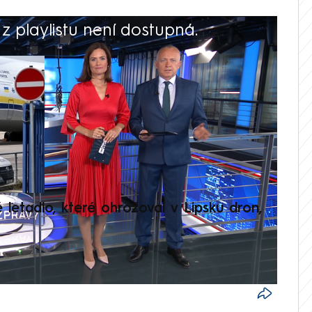
 playlistu není dostupná.
V
é letadlo, které ohrožoval v Lipsku dron,
Přilá
polit