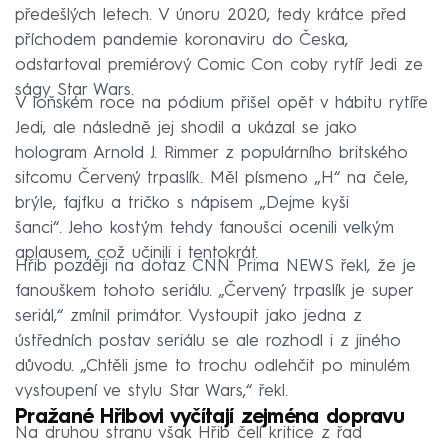
předešlých letech. V únoru 2020, tedy krátce před
příchodem pandemie koronaviru do Česka,
odstartoval premiérový Comic Con coby rytíř Jedi ze
ságy Star Wars.
V loňském roce na pódium přišel opět v hábitu rytíře
Jedi, ale následně jej shodil a ukázal se jako
hologram Arnold J. Rimmer z populárního britského
sitcomu Červený trpaslík. Měl písmeno „H“ na čele,
brýle, fajfku a tričko s nápisem „Dejme kyši
šanci“. Jeho kostým tehdy fanoušci ocenili velkým
aplausem, což učinili i tentokrát.
Hřib později na dotaz CNN Prima NEWS řekl, že je
fanouškem tohoto seriálu. „Červený trpaslík je super
seriál,“ zmínil primátor. Vystoupit jako jedna z
ústředních postav seriálu se ale rozhodl i z jiného
důvodu. „Chtěli jsme to trochu odlehčit po minulém
vystoupení ve stylu Star Wars,“ řekl.
Pražané Hřibovi vyčítají zejména dopravu
Na druhou stranu však Hřib čelí kritice z řad