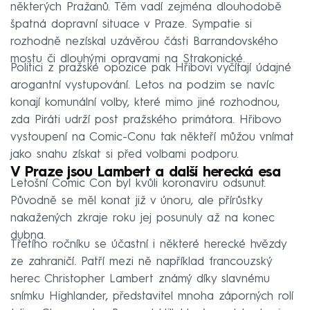
některých Pražanů. Těm vadí zejména dlouhodobě
špatná dopravní situace v Praze. Sympatie si
rozhodně nezískal uzávěrou části Barrandovského
mostu či dlouhými opravami na Strakonické.
Politici z pražské opozice pak Hřibovi vyčítají údajné
arogantní vystupování. Letos na podzim se navíc
konají komunální volby, které mimo jiné rozhodnou,
zda Piráti udrží post pražského primátora. Hřibovo
vystoupení na Comic-Conu tak někteří můžou vnímat
jako snahu získat si před volbami podporu.
V Praze jsou Lambert a další herecká esa
Letošní Comic Con byl kvůli koronaviru odsunut.
Původně se měl konat již v únoru, ale přírůstky
nakažených zkraje roku jej posunuly až na konec
dubna.
Třetího ročníku se účastní i některé herecké hvězdy
ze zahraničí. Patří mezi ně například francouzský
herec Christopher Lambert známý díky slavnému
snímku Highlander, představitel mnoha záporných rolí