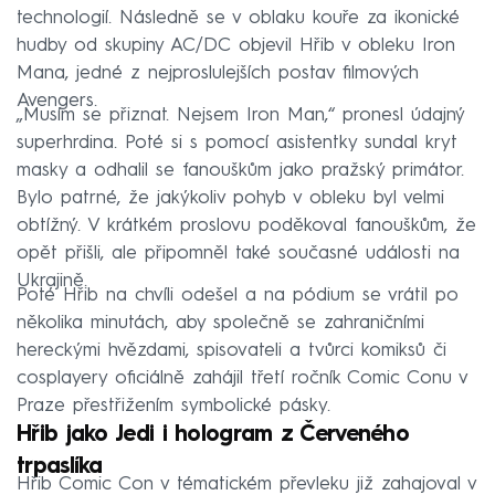
technologií. Následně se v oblaku kouře za ikonické
hudby od skupiny AC/DC objevil Hřib v obleku Iron
Mana, jedné z nejproslulejších postav filmových
Avengers.
„Musím se přiznat. Nejsem Iron Man,“ pronesl údajný
superhrdina. Poté si s pomocí asistentky sundal kryt
masky a odhalil se fanouškům jako pražský primátor.
Bylo patrné, že jakýkoliv pohyb v obleku byl velmi
obtížný. V krátkém proslovu poděkoval fanouškům, že
opět přišli, ale připomněl také současné události na
Ukrajině.
Poté Hřib na chvíli odešel a na pódium se vrátil po
několika minutách, aby společně se zahraničními
hereckými hvězdami, spisovateli a tvůrci komiksů či
cosplayery oficiálně zahájil třetí ročník Comic Conu v
Praze přestřižením symbolické pásky.
Hřib jako Jedi i hologram z Červeného
trpaslíka
Hřib Comic Con v tématickém převleku již zahajoval v