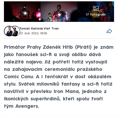
17 fotografií
Tomáš Kačmár
,
Viet Tran
23. dub 2022, 08:36
Primátor Prahy Zdeněk Hřib (Piráti) je znám
jako fanoušek sci-fi a svoji oblibu dává
náležitě najevo. Již potřetí totiž vystoupil
na zahajovacím ceremoniálu pražského
Comic Conu. A i tentokrát v dost okázalém
stylu. Svátek milovníků fantasy a sci-fi totiž
navštívil v převleku Iron Mana, jednoho z
ikonických superhrdinů, kteří spolu tvoří
tým Avengers.