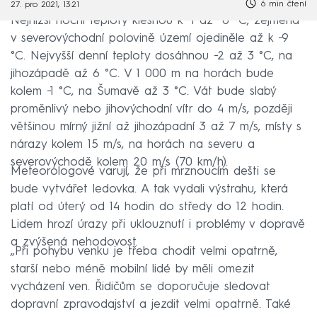
6 min čtení
27. pro 2021, 13:21
Nejnižší noční teploty klesnou k −1 až −6 °C, zejména
v severovýchodní polovině území ojediněle až k −9
°C. Nejvyšší denní teploty dosáhnou −2 až 3 °C, na
jihozápadě až 6 °C. V 1 000 m na horách bude
kolem −1 °C, na Šumavě až 3 °C. Vát bude slabý
proměnlivý nebo jihovýchodní vítr do 4 m/s, později
většinou mírný jižní až jihozápadní 3 až 7 m/s, místy s
nárazy kolem 15 m/s, na horách na severu a
severovýchodě kolem 20 m/s (70 km/h).
Meteorologové varují, že při mrznoucím dešti se
bude vytvářet ledovka. A tak vydali výstrahu, která
platí od úterý od 14 hodin do středy do 12 hodin.
Lidem hrozí úrazy při uklouznutí i problémy v dopravě
a zvýšená nehodovost.
„Při pohybu venku je třeba chodit velmi opatrně,
starší nebo méně mobilní lidé by měli omezit
vycházení ven. Řidičům se doporučuje sledovat
dopravní zpravodajství a jezdit velmi opatrně. Také