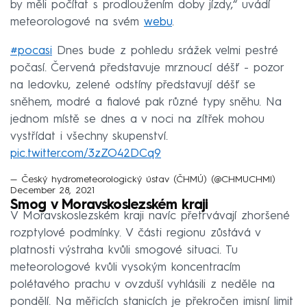
by měli počítat s prodloužením doby jízdy,“ uvádí
meteorologové na svém
webu
.
#pocasi
Dnes bude z pohledu srážek velmi pestré
počasí. Červená představuje mrznoucí déšť - pozor
na ledovku, zelené odstíny představují déšť se
sněhem, modré a fialové pak různé typy sněhu. Na
jednom místě se dnes a v noci na zítřek mohou
vystřídat i všechny skupenství.
pic.twitter.com/3zZO42DCq9
— Český hydrometeorologický ústav (ČHMÚ) (@CHMUCHMI)
December 28, 2021
Smog v Moravskoslezském kraji
V Moravskoslezském kraji navíc přetrvávají zhoršené
rozptylové podmínky. V části regionu zůstává v
platnosti výstraha kvůli smogové situaci. Tu
meteorologové kvůli vysokým koncentracím
polétavého prachu v ovzduší vyhlásili z neděle na
pondělí. Na měřicích stanicích je překročen imisní limit