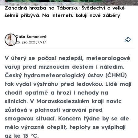
Záhadná hrozba na Táborsku: Svědectví o velké
S
šelmě přibývá. Na internetu kolují nové záběry
d
Dáša Šamanová
28. pro 2021, 09:17
V úterý se počasí nezlepší, meteorologové
varují před mrznoucím deštěm i náledím.
Český hydrometeorologický ústav (ČHMÚ)
tak vydal výstrahu před ledovkou. Lidé mají
chodit opatrně a hrozí i nehody na
silnicích. V Moravskoslezském kraji navíc
zůstává v platnosti varování před
smogovou situací. Koncem týdne by se ale
mělo výrazně oteplit, teploty se vyšplhají
až ke 13 °C.