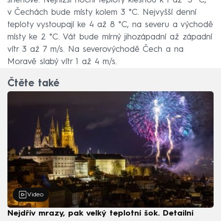
sněhové. Nejnižší noční teploty klesnou k 1 až −3 °C,
v Čechách bude místy kolem 3 °C. Nejvyšší denní
teploty vystoupají ke 4 až 8 °C, na severu a východě
místy ke 2 °C. Vát bude mírný jihozápadní až západní
vítr 3 až 7 m/s. Na severovýchodě Čech a na
Moravě slabý vítr 1 až 4 m/s.
Čtěte také
Video
Nejdřív mrazy, pak velký teplotní šok. Detailní