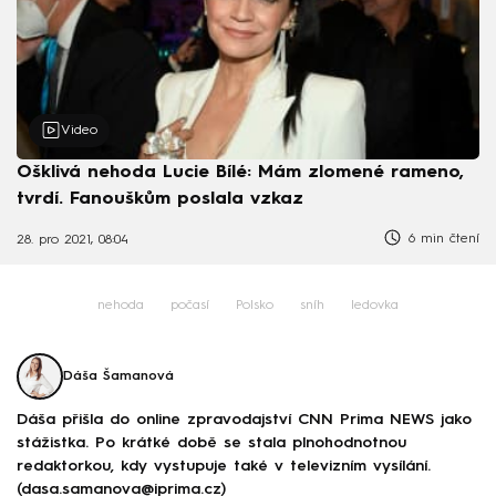
Video
Ošklivá nehoda Lucie Bílé: Mám zlomené rameno,
tvrdí. Fanouškům poslala vzkaz
6 min čtení
28. pro 2021, 08:04
nehoda
počasí
Polsko
sníh
ledovka
Dáša Šamanová
Dáša přišla do online zpravodajství CNN Prima NEWS jako
stážistka. Po krátké době se stala plnohodnotnou
redaktorkou, kdy vystupuje také v televizním vysílání.
(dasa.samanova@iprima.cz)