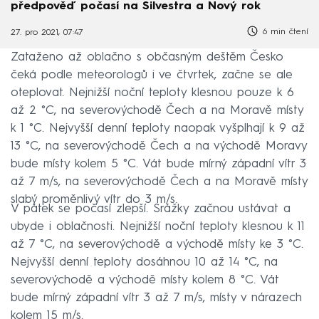
předpověď počasí na Silvestra a Nový rok
6 min čtení
27. pro 2021, 07:47
Zataženo až oblačno s občasným deštěm Česko
čeká podle meteorologů i ve čtvrtek, začne se ale
oteplovat. Nejnižší noční teploty klesnou pouze k 6
až 2 °C, na severovýchodě Čech a na Moravě místy
k 1 °C. Nejvyšší denní teploty naopak vyšplhají k 9 až
13 °C, na severovýchodě Čech a na východě Moravy
bude místy kolem 5 °C. Vát bude mírný západní vítr 3
až 7 m/s, na severovýchodě Čech a na Moravě místy
slabý proměnlivý vítr do 3 m/s.
V pátek se počasí zlepší. Srážky začnou ustávat a
ubyde i oblačnosti. Nejnižší noční teploty klesnou k 11
až 7 °C, na severovýchodě a východě místy ke 3 °C.
Nejvyšší denní teploty dosáhnou 10 až 14 °C, na
severovýchodě a východě místy kolem 8 °C. Vát
bude mírný západní vítr 3 až 7 m/s, místy v nárazech
kolem 15 m/s.