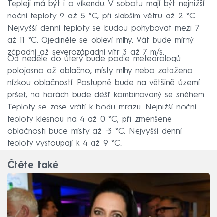
Tepleji má být i o víkendu. V sobotu mají být nejnižší
noční teploty 9 až 5 °C, při slabším větru až 2 °C.
Nejvyšší denní teploty se budou pohybovat mezi 7
až 11 °C. Ojediněle se obleví mlhy. Vát bude mírný
západní až severozápadní vítr 3 až 7 m/s.
Od neděle do úterý bude podle meteorologů
polojasno až oblačno, místy mlhy nebo zataženo
nízkou oblačností. Postupně bude na většině území
pršet, na horách bude déšť kombinovaný se sněhem.
Teploty se zase vrátí k bodu mrazu. Nejnižší noční
teploty klesnou na 4 až 0 °C, při zmenšené
oblačnosti bude místy až −3 °C. Nejvyšší denní
teploty vystoupají k 4 až 9 °C.
Čtěte také