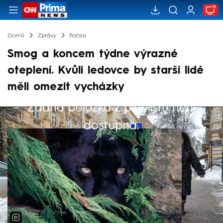
Domů
Zprávy
Počasí
Smog a koncem týdne výrazné
oteplení. Kvůli ledovce by starší lidé
měli omezit vycházky
Žádná položka z playlistu není
Výběr redakce
dostupná.