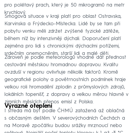
pro polétavý prach, který je 50 mikrogramů na metr
krychlový.
Smogová situace v kraji platí pro oblast Ostravska,
Karvinska a Frýdecko-Místecka. Lidé by se tam při
pobytu venku měli zdržet zvýšené fyzické zátěže,
během níž by intenzivněji dýchali. Doporučení platí
zejména pro lidi s chronickými dýchacími potížemi,
srdečním onemocněním, starší lidi a malé děti.
Zároveň je podle meteorologů vhodné dát přednost
cestování městskou hromadnou dopravou. Kvalitu
ovzduší v regionu ovlivňuje několik faktorů. Kromě
geografické polohy a povětrnostních podmínek hraje
velkou roli hromadění zplodin z průmyslových zdrojů,
lokálních topenišť, z dopravy a velkou měrou hlavně v
zimních měsících přenos emisí z Polska.
Výrazné oteplení
I středa má být podle ČHMÚ zatažená až oblačná
s občasným deštěm. V severovýchodních Čechách a
na Moravě zpočátku budou srážky mrznoucí nebo